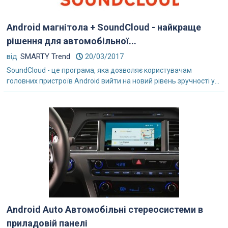
Android магнітола + SoundCloud - найкраще
рішення для автомобільної...
від
SMARTY Trend
20/03/2017
SoundCloud - це програма, яка дозволяє користувачам
головних пристроїв Android вийти на новий рівень зручності у...
Android Auto Автомобільні стереосистеми в
приладовій панелі