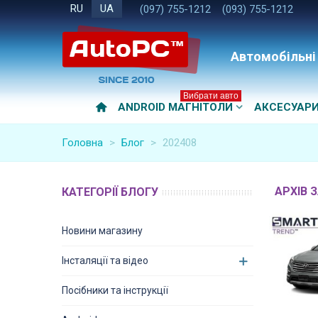
RU
UA
(097) 755-1212
(093) 755-1212
Автомобільні
Вибрати авто
ANDROID МАГНІТОЛИ
АКСЕСУАР
Головна
>
Блог
>
202408
АРХІВ З
КАТЕГОРІЇ БЛОГУ
Новини магазину
Інсталяції та відео
Посібники та інструкції