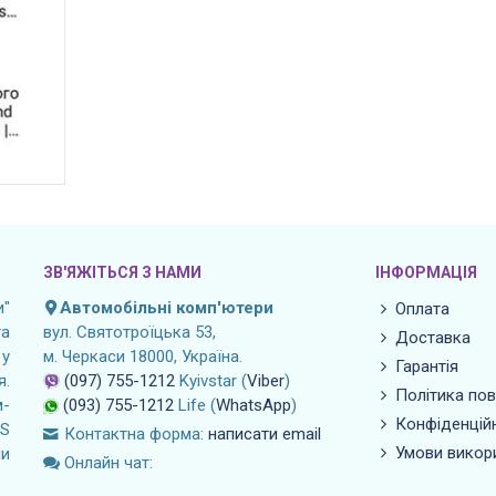
ЗВ'ЯЖІТЬСЯ З НАМИ
ІНФОРМАЦІЯ
"
Автомобільні комп'ютери
Оплата
а
вул. Святотроїцька 53,
Доставка
 у
м. Черкаси 18000, Україна.
Гарантія
я.
(097) 755-1212
Kyivstar (
Viber
)
Політика по
м-
(093) 755-1212
Life (
WhatsApp
)
Конфіденційн
OS
Контактна форма:
написати email
Умови викор
ли
Онлайн чат: