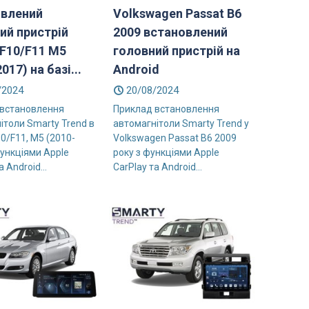
овлений
Volkswagen Passat B6
ий пристрій
2009 встановлений
F10/F11 M5
головний пристрій на
017) на базі...
Android
/2024
20/08/2024
 встановлення
Приклад встановлення
ітоли Smarty Trend в
автомагнітоли Smarty Trend у
0/F11, M5 (2010-
Volkswagen Passat B6 2009
функціями Apple
року з функціями Apple
а Android...
CarPlay та Android...