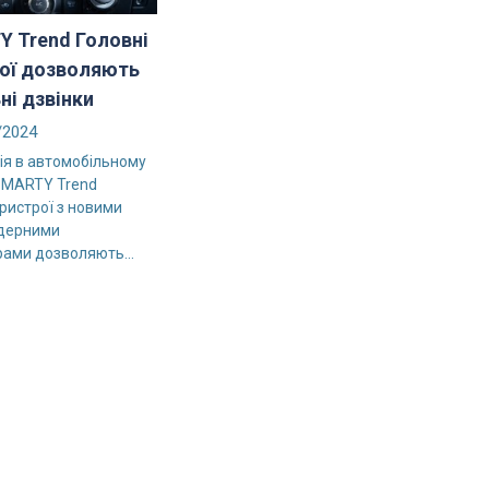
 Trend Головні
ої дозволяють
ні дзвінки
/2024
я в автомобільному
 SMARTY Trend
пристрої з новими
дерними
ами дозволяють...