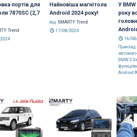
овка портів для
Найновіша магнітола
У BMW 
оли 7870SC (2,7
Android 2024 року!
року в
головн
від
SMARTY Trend
Androi
TY Trend
17/08/2024
16/08
/2024
Приклад
автомагн
BMW 3 Se
функціям
Android A