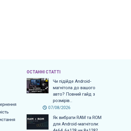
ОСТАННІ СТАТТІ
Чи підійде Android-
магнітола до вашого
авто? Повний гайд з
розмірів...
вернення
07/08/2026
ість
Як вибрати RAM та ROM
истання
для Android-магнітоли:
4+64, 6+128 чи 8+128?