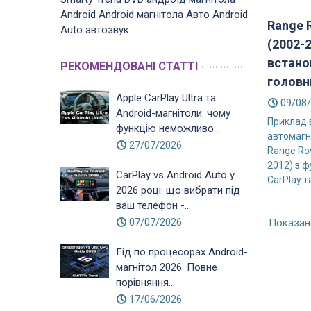
Android
Android магнітола
Авто
Android
Range 
Auto
автозвук
(2002-2
встано
РЕКОМЕНДОВАНІ СТАТТІ
головн
Apple CarPlay Ultra та
09/08
Android-магнітоли: чому
Приклад 
функцію неможливо...
автомагн
27/07/2026
Range Rov
2012) з ф
CarPlay vs Android Auto у
CarPlay та
2026 році: що вибрати під
ваш телефон -...
07/07/2026
Показано
Гід по процесорах Android-
магнітол 2026: Повне
порівняння...
17/06/2026