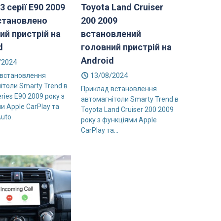
3 серії E90 2009
Toyota Land Cruiser
становлено
200 2009
ий пристрій на
встановлений
d
головний пристрій на
Android
/2024
13/08/2024
 встановлення
ітоли Smarty Trend в
Приклад встановлення
ries E90 2009 року з
автомагнітоли Smarty Trend в
и Apple CarPlay та
Toyota Land Cruiser 200 2009
uto.
року з функціями Apple
CarPlay та...