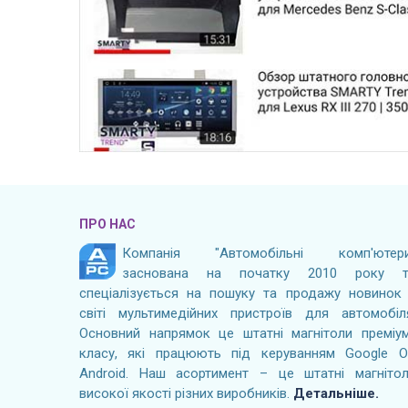
ПРО НАС
Компанія "Автомобільні комп'ютери
заснована на початку 2010 року т
спеціалізується на пошуку та продажу новинок
світі мультимедійних пристроїв для автомобіл
Основний напрямок це штатні магнітоли преміу
класу, які працюють під керуванням Google 
Android. Наш асортимент – це штатні магніто
високої якості різних виробників.
Детальніше.