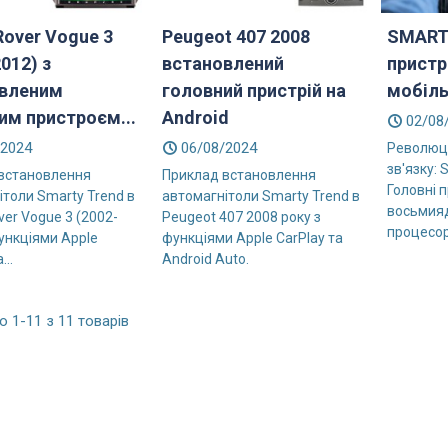
Rover Vogue 3
Peugeot 407 2008
SMARTY
012) з
встановлений
пристр
вленим
головний пристрій на
мобіль
им пристроєм...
Android
02/08
/2024
06/08/2024
Революці
зв'язку:
встановлення
Приклад встановлення
Головні 
ітоли Smarty Trend в
автомагнітоли Smarty Trend в
восьмия
er Vogue 3 (2002-
Peugeot 407 2008 року з
процесор
ункціями Apple
функціями Apple CarPlay та
...
Android Auto.
 1-11 з 11 товарів