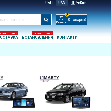
UAH
USD
Увійти
0
0
товар(ів)
Кошик
езкоштовно
Безкоштовно
ОСТАВКА
ВСТАНОВЛЕННЯ
КОНТАКТИ