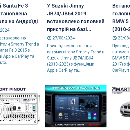
 Santa Fe 3
У Suzuki Jimny
Встан
тановлена ​​
JB74/JB64 2019
головн
ола на Андроїді
встановлено головний
BMW 5 
пристрій на базі...
(2010-2
/2024
27/08/2024
23/08
встановлення
ітоли Smarty Trend в
Приклад встановлення
Приклад
anta Fe 3 2015 з
автомагнітоли Smarty Trend в
автомагн
 Apple CarPlay та
Suzuki Jimny JB74/JB64
BMW 5 F1
uto.
(2018-2023) з функціями
2017) з 
Apple CarPlay та...
CarPlay т