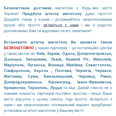
Безкоштовна доставка
магнітоли у будь-яке місто
України!
Придбати штатну магнітолу
дуже просто!
Додайте товар у кошик і дотримуйтесь запропонованих
кроків або просто
зв'яжіться з нами
і ми з радістю
допоможемо Вам та відповімо на всі запитання!
Встановити штатну магнітолу Ви зможете також
БЕЗКОШТОВНО
у наших партнерів – це інсталяційні центри
у таких містах як
Київ, Харків, Одеса, Дніпропетровськ,
Донецьк, Запоріжжя, Львів, Кривий Ріг, Миколаїв,
Маріуполь, Луганськ, Вінниця, Макіївка, Севастополь,
Сімферополь, Херсон , Полтава, Чернігів, Черкаси,
Житомир, Суми, Хмельницький, Чернівці, Рівне,
Дніпродзержинськ, Кіровоград, Івано-Франківськ,
Кременчук, Тернопіль, Луцьк
та інші. Даний список не є
повним, кількість партнерів постійно зростає і якщо Ваше
місто відсутнє у цьому списку, тоді просто зв'яжіться з
нами і ми запропонуємо оптимальний варіант придбання/
установки штатної магнітоли у Вашому місті!