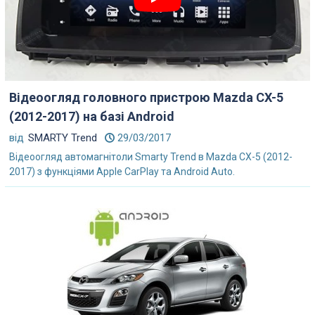
Відеоогляд головного пристрою Mazda CX-5
(2012-2017) на базі Android
від
SMARTY Trend
29/03/2017
Відеоогляд автомагнітоли Smarty Trend в Mazda CX-5 (2012-
2017) з функціями Apple CarPlay та Android Auto.