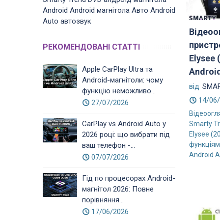
Android
Android магнітола
Авто
Android
Auto
автозвук
Відеоо
пристр
РЕКОМЕНДОВАНІ СТАТТІ
Elysee 
Apple CarPlay Ultra та
Androi
Android-магнітоли: чому
від
SMAR
функцію неможливо...
14/06
27/07/2026
Відеоогл
CarPlay vs Android Auto у
Smarty Tr
2026 році: що вибрати під
Elysee (2
функціями
ваш телефон -...
Android A
07/07/2026
Гід по процесорах Android-
магнітол 2026: Повне
порівняння...
17/06/2026