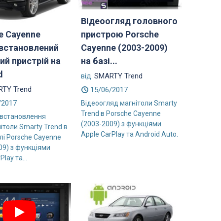
Відеоогляд головного
пристрою Porsche
e Cayenne
Cayenne (2003-2009)
 встановлений
на базі...
ий пристрій на
d
від
SMARTY Trend
TY Trend
15/06/2017
/2017
Відеоогляд магнітоли Smarty
Trend в Porsche Cayenne
 встановлення
(2003-2009) з функціями
ітоли Smarty Trend в
Apple CarPlay та Android Auto.
лі Porsche Cayenne
09) з функціями
Play та...