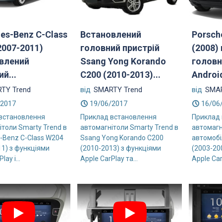
es-Benz C-Class
Встановлений
Porsch
2007-2011)
головний пристрій
(2008)
влений
Ssang Yong Korando
головн
й...
C200 (2010-2013)...
Androi
TY Trend
від
SMARTY Trend
від
SMAR
/2017
19/06/2017
16/06
встановлення
Приклад встановлення
Приклад
ітоли Smarty Trend в
автомагнітоли Smarty Trend в
автомагн
-Benz C-Class W204
Ssang Yong Korando C200
автомобі
11) з функціями
(2010-2013) з функціями
(2003-20
lay і...
Apple CarPlay та...
Apple Car