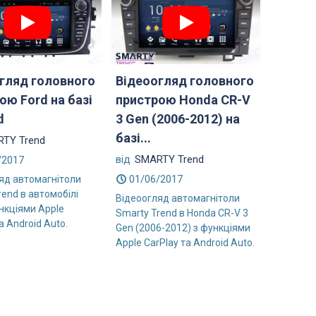
гляд головного
Відеоогляд головного
ою Ford на базі
пристрою Honda CR-V
d
3 Gen (2006-2012) на
базі...
TY Trend
від
SMARTY Trend
/2017
01/06/2017
яд автомагнітоли
rend в автомобілі
Відеоогляд автомагнітоли
ункціями Apple
Smarty Trend в Honda CR-V 3
а Android Auto.
Gen (2006-2012) з функціями
Apple CarPlay та Android Auto.