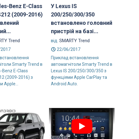
es-Benz E-Class
У Lexus IS
212 (2009-2016)
200/250/300/350
влений
встановлено головний
ий...
пристрій на базі...
TY Trend
від
SMARTY Trend
/2017
22/06/2017
 встановлення
Приклад встановлення
ітоли Smarty Trend в
автомагнітоли Smarty Trend в
-Benz E-Class
Lexus IS 200/250/300/350 з
2 (2009-2016) з
функціями Apple CarPlay та
 Apple...
Android Auto.