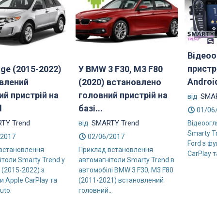
Відеоо
пристр
dge (2015-2022)
У BMW 3 F30, M3 F80
Androi
влений
(2020) встановлено
ий пристрій на
головний пристрій на
від
SMAR
d
базі...
01/06
TY Trend
від
SMARTY Trend
Відеоогл
Smarty T
/2017
02/06/2017
Ford з ф
встановлення
Приклад встановлення
CarPlay т
ітоли Smarty Trend у
автомагнітоли Smarty Trend в
 (2015-2022) з
автомобілі BMW 3 F30, M3 F80
 Apple CarPlay та
(2011-2021) встановлений
uto.
головний...