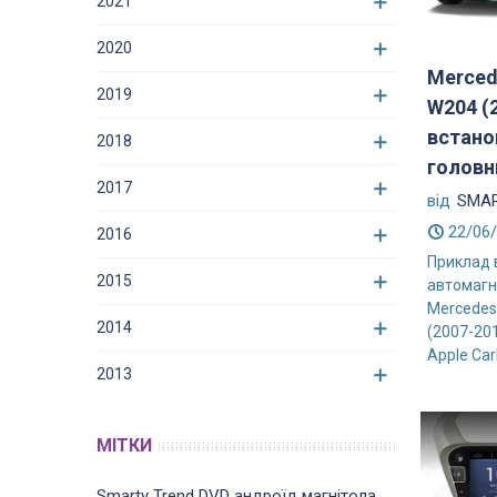
2021
2020
Merced
2019
W204 (
встано
2018
головни
2017
від
SMAR
22/06
2016
Приклад 
2015
автомагн
Mercedes
2014
(2007-20
Apple CarP
2013
МІТКИ
Smarty Trend
DVD
андроїд магнітола