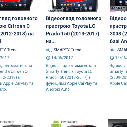
гляд головного
Відеоогляд головного
Відеоо
ою Citroen C-
пристрою Toyota LС
пристр
(2012-2018) на
Prado 150 (2013-2017)
3008 (
d
на...
базі A
TY Trend
від
SMARTY Trend
від
SMAR
/2017
14/06/2017
13/06
яд автомагнітоли
Відеоогляд автомагнітоли
Відеоогл
end в Citroen C-
Smarty Trend в Toyota LС
Smarty T
012-2018) з
Prado 150 (2013-2017) з
(2009-20
 Apple CarPlay та
функціями Apple CarPlay та
Apple Car
uto.
Android Auto.