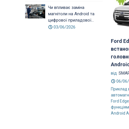
Чи впливає заміна
магнітоли на Android та
цифрової приладової...
03/06/2026
Ford E
встано
головн
Androi
від
SMAR
06/06
Приклад 
автомагн
Ford Edge
функціями
Android A