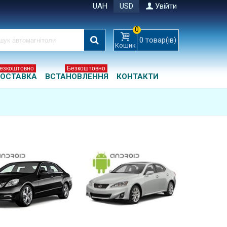
UAH
USD
Увійти
0
0
товар(ів)
Кошик
езкоштовно
Безкоштовно
ОСТАВКА
ВСТАНОВЛЕННЯ
КОНТАКТИ