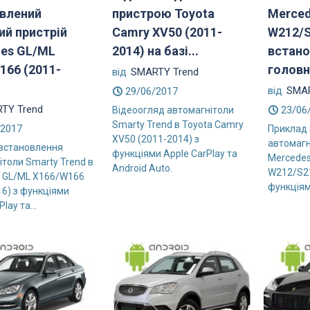
пристрою Toyota
влений
Merced
Camry XV50 (2011-
ий пристрій
W212/S
2014) на базі...
es GL/ML
встано
166 (2011-
головн
від
SMARTY Trend
від
SMAR
29/06/2017
TY Trend
23/06
Відеоогляд автомагнітоли
Smarty Trend в Toyota Camry
/2017
Приклад
XV50 (2011-2014) з
автомагн
встановлення
функціями Apple CarPlay та
Mercedes
ітоли Smarty Trend в
Android Auto.
W212/S21
 GL/ML X166/W166
функціями
16) з функціями
lay та...