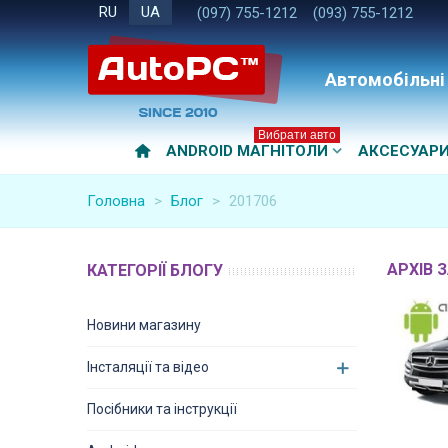
RU
UA
(097) 755-1212
(093) 755-1212
Автомобільні
Вибрати авто
ANDROID МАГНІТОЛИ
АКСЕСУАР
Головна
>
Блог
>
201706
АРХІВ З
КАТЕГОРІЇ БЛОГУ
Новини магазину
Інсталяції та відео
Посібники та інструкції