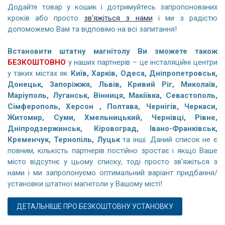
Додайте товар у кошик і дотримуйтесь запропонованих
кроків або просто
зв'яжіться з нами
і ми з радістю
допоможемо Вам та відповімо на всі запитання!
Встановити штатну магнітолу Ви зможете також
БЕЗКОШТОВНО
у наших партнерів – це інсталяційні центри
у таких містах як
Київ, Харків, Одеса, Дніпропетровськ,
Донецьк, Запоріжжя, Львів, Кривий Ріг, Миколаїв,
Маріуполь, Луганськ, Вінниця, Макіївка, Севастополь,
Сімферополь, Херсон , Полтава, Чернігів, Черкаси,
Житомир, Суми, Хмельницький, Чернівці, Рівне,
Дніпродзержинськ, Кіровоград, Івано-Франківськ,
Кременчук, Тернопіль, Луцьк
та інші. Даний список не є
повним, кількість партнерів постійно зростає і якщо Ваше
місто відсутнє у цьому списку, тоді просто зв'яжіться з
нами і ми запропонуємо оптимальний варіант придбання/
установки штатної магнітоли у Вашому місті!
ДЕТАЛЬНІШЕ ПРО БЕЗКОШТОВНУ УСТАНОВКУ