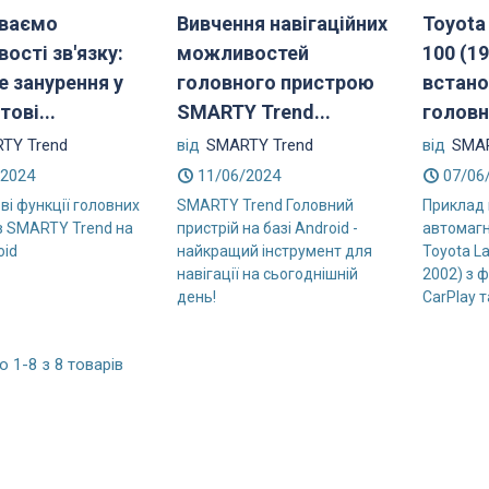
иваємо
Вивчення навігаційних
Toyota
ості зв'язку:
можливостей
100 (1
е занурення у
головного пристрою
встано
ові...
SMARTY Trend...
головн
TY Trend
від
SMARTY Trend
від
SMAR
/2024
11/06/2024
07/06
ві функції головних
SMARTY Trend Головний
Приклад
в SMARTY Trend на
пристрій на базі Android -
автомагн
oid
найкращий інструмент для
Toyota La
навігації на сьогоднішній
2002) з 
день!
CarPlay та
 1-8 з 8 товарів