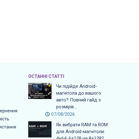
ОСТАННІ СТАТТІ
Чи підійде Android-
магнітола до вашого
авто? Повний гайд з
розмірів...
вернення
07/08/2026
ість
Як вибрати RAM та ROM
истання
для Android-магнітоли:
4+64, 6+128 чи 8+128?