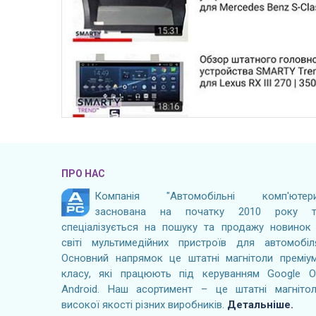
ПРО НАС
Компанія "Автомобільні комп'ютери
заснована на початку 2010 року т
спеціалізується на пошуку та продажу новинок
світі мультимедійних пристроїв для автомобіл
Основний напрямок це штатні магнітоли преміу
класу, які працюють під керуванням Google 
Android. Наш асортимент – це штатні магніто
високої якості різних виробників.
Детальніше.