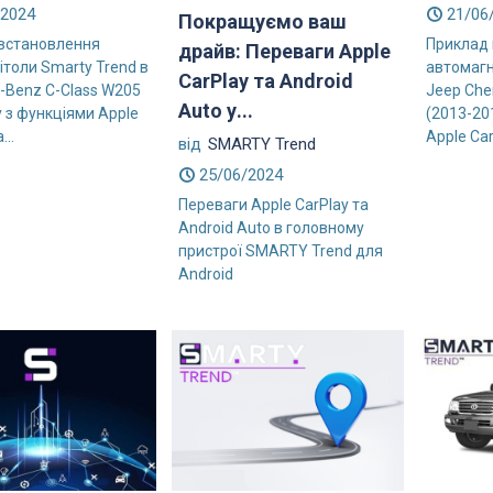
/2024
21/06
Покращуємо ваш
встановлення
Приклад
драйв: Переваги Apple
ітоли Smarty Trend в
автомагн
CarPlay та Android
-Benz C-Class W205
Jeep Che
Auto у...
 з функціями Apple
(2013-20
...
Apple Car
від
SMARTY Trend
25/06/2024
Переваги Apple CarPlay та
Android Auto в головному
пристрої SMARTY Trend для
Android