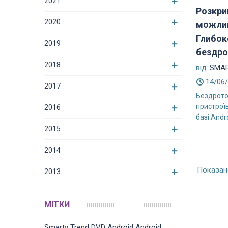
2021
Розкр
2020
можлив
Глибок
2019
бездрот
2018
від
SMAR
14/06
2017
Бездрото
пристрої
2016
базі Andr
2015
2014
Показано
2013
МІТКИ
Smarty Trend
DVD
Android
Android