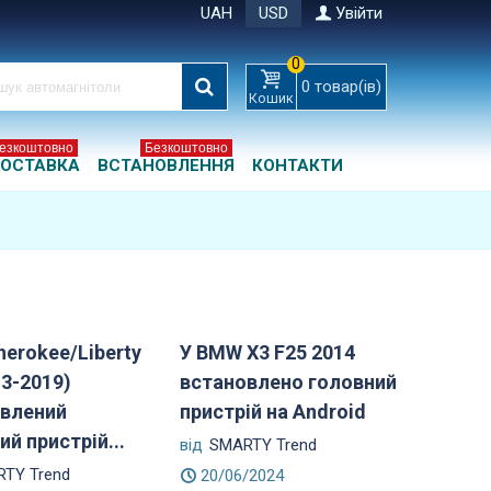
UAH
USD
Увійти
0
0
товар(ів)
Кошик
езкоштовно
Безкоштовно
ОСТАВКА
ВСТАНОВЛЕННЯ
КОНТАКТИ
herokee/Liberty
У BMW X3 F25 2014
13-2019)
встановлено головний
влений
пристрій на Android
ий пристрій...
від
SMARTY Trend
TY Trend
20/06/2024