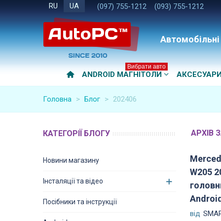
RU
UA
(097) 755-1212
(093) 755-1212
Автомобільні
Вибрати авто
ANDROID МАГНІТОЛИ
АКСЕСУАР
Головна
>
Блог
>
202406
АРХІВ З
КАТЕГОРІЇ БЛОГУ
Merced
Новини магазину
W205 2
Інсталяції та відео
головн
Androi
Посібники та інструкції
від
SMAR