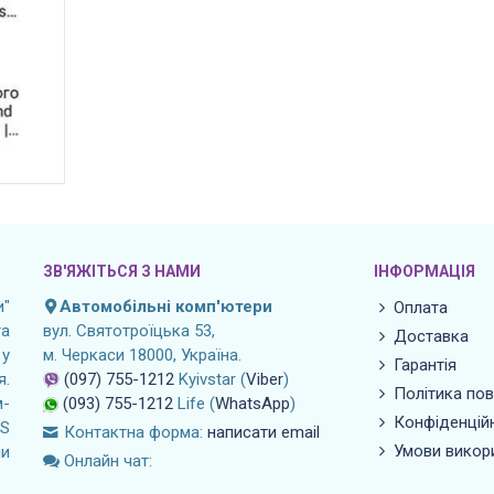
ЗВ'ЯЖІТЬСЯ З НАМИ
ІНФОРМАЦІЯ
"
Автомобільні комп'ютери
Оплата
а
вул. Святотроїцька 53,
Доставка
 у
м. Черкаси 18000, Україна.
Гарантія
я.
(097) 755-1212
Kyivstar (
Viber
)
Політика по
м-
(093) 755-1212
Life (
WhatsApp
)
Конфіденційн
OS
Контактна форма:
написати email
Умови викор
ли
Онлайн чат: