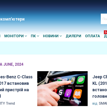
 комп'ютери
Б
И
МОНІТОРИ
ПК
НОВИНИ
ДИЛЕРИ
ОПЛАТА
Д
А JUNE, 2024
es-Benz C-Class
Jeep C
017 встановив
KL (20
ий пристрій на
встано
d
головн
TY Trend
від
SMAR