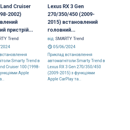
 Land Cruiser
Lexus RX 3 Gen
998-2002)
270/350/450 (2009-
влений
2015) встановлений
ий пристрій...
головний...
TY Trend
від
SMARTY Trend
/2024
05/06/2024
 встановлення
Приклад встановлення
ітоли Smarty Trend в
автомагнітоли Smarty Trend в
nd Cruiser 100 (1998-
Lexus RX 3 Gen 270/350/450
функціями Apple
(2009-2015) з функціями
...
Apple CarPlay та...