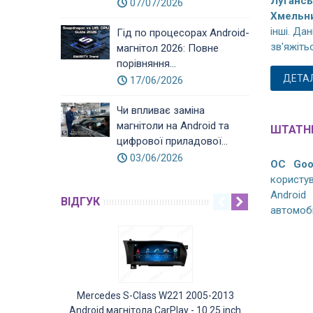
Лугансь
07/07/2026
Хмельни
інші. Да
Гід по процесорах Android-
зв'яжіть
магнітол 2026: Повне
порівняння...
ДЕТА
17/06/2026
Чи впливає заміна
магнітоли на Android та
ШТАТНІ
цифрової приладової...
03/06/2026
ОС Goo
користув
Android
ВІДГУК
автомобі
Mercedes S-Class W221 2005-2013
Mercedes GL
Android магнітола CarPlay - 10.25 inch
Android ма