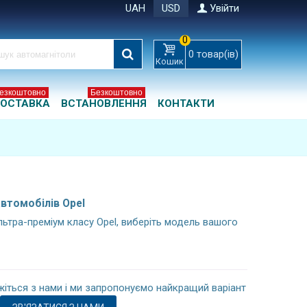
UAH
USD
Увійти
0
0
товар(ів)
Кошик
езкоштовно
Безкоштовно
ОСТАВКА
ВСТАНОВЛЕННЯ
КОНТАКТИ
автомобілів Opel
ьтра-преміум класу Opel, виберіть модель вашого
іться з нами і ми запропонуємо найкращий варіант