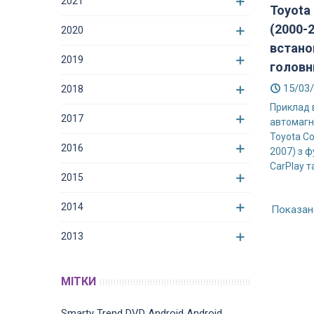
2021
Toyota 
(2000-
2020
встано
2019
головни
15/03
2018
Приклад 
2017
автомагн
Toyota Co
2016
2007) з ф
CarPlay та
2015
2014
Показано
2013
МІТКИ
Smarty Trend
DVD
Android
Android