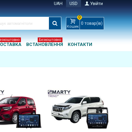
UAH
USD
Увійти
0
0
товар(ів)
Кошик
езкоштовно
Безкоштовно
ОСТАВКА
ВСТАНОВЛЕННЯ
КОНТАКТИ