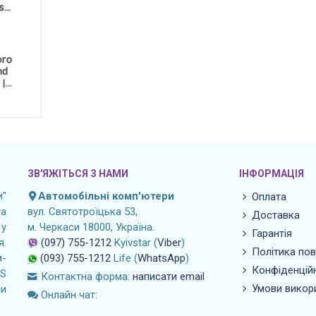
ЗВ'ЯЖІТЬСЯ З НАМИ
ІНФОРМАЦІЯ
"
Автомобільні комп'ютери
Оплата
а
вул. Святотроїцька 53,
Доставка
 у
м. Черкаси 18000, Україна.
Гарантія
я.
(097) 755-1212
Kyivstar (
Viber
)
Політика по
м-
(093) 755-1212
Life (
WhatsApp
)
Конфіденційн
OS
Контактна форма:
написати email
Умови викор
ли
Онлайн чат: