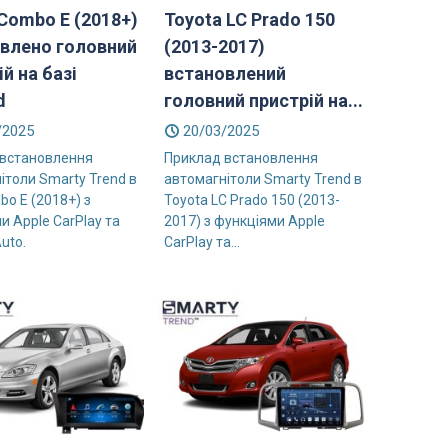
 Combo E (2018+)
Toyota LC Prado 150
влено головний
(2013-2017)
й на базі
встановлений
d
головний пристрій на...
/2025
20/03/2025
 встановлення
Приклад встановлення
ітоли Smarty Trend в
автомагнітоли Smarty Trend в
bo E (2018+) з
Toyota LC Prado 150 (2013-
и Apple CarPlay та
2017) з функціями Apple
uto.
CarPlay та...