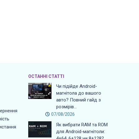
ОСТАННІ СТАТТІ
Чи підійде Android-
магнітола до вашого
авто? Повний гайд з
розмірів...
вернення
07/08/2026
ість
Як вибрати RAM та ROM
истання
для Android-магнітоли:
4+64, 6+128 чи 8+128?