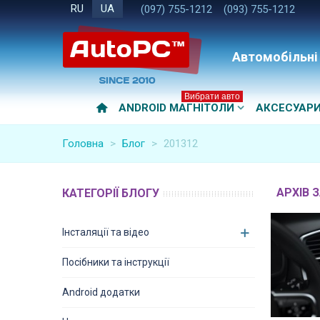
RU
UA
(097) 755-1212
(093) 755-1212
Автомобільні
Вибрати авто
ANDROID МАГНІТОЛИ
АКСЕСУАР
Головна
>
Блог
>
201312
АРХІВ 
КАТЕГОРІЇ БЛОГУ
Інсталяції та відео
Посібники та інструкції
Android додатки