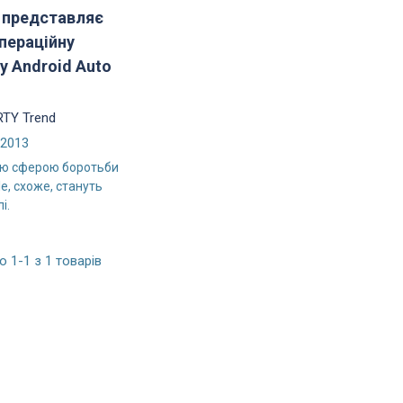
 представляє
пераційну
у Android Auto
TY Trend
/2013
ю сферою боротьби
e, схоже, стануть
і.
 1-1 з 1 товарів