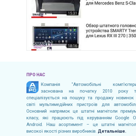
ПРО НАС
Компанія "Автомобільні комп'ютери
заснована на початку 2010 року т
спеціалізується на пошуку та продажу новинок
світі мультимедійних пристроїв для автомобіл
Основний напрямок це штатні магнітоли преміу
класу, які працюють під керуванням Google 
Android. Наш асортимент – це штатні магніто
високої якості різних виробників.
Детальніше.