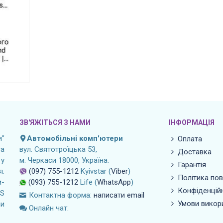
ЗВ'ЯЖІТЬСЯ З НАМИ
ІНФОРМАЦІЯ
"
Автомобільні комп'ютери
Оплата
а
вул. Святотроїцька 53,
Доставка
 у
м. Черкаси 18000, Україна.
Гарантія
я.
(097) 755-1212
Kyivstar (
Viber
)
Політика по
м-
(093) 755-1212
Life (
WhatsApp
)
Конфіденційн
OS
Контактна форма:
написати email
Умови викор
ли
Онлайн чат: