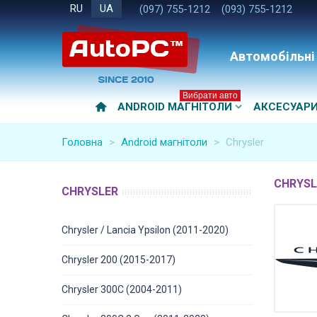
RU
UA
(097) 755-1212
(093) 755-1212
Автомобільні
Вибрати авто
ANDROID МАГНІТОЛИ
АКСЕСУАР
Головна
>
Android магнітоли
>
Chrysler
CHRYSL
CHRYSLER
Chrysler / Lancia Ypsilon (2011-2020)
Chrysler 200 (2015-2017)
Chrysler 300C (2004-2011)