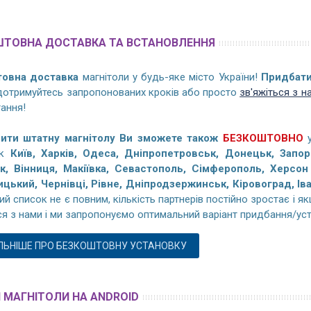
ШТОВНА ДОСТАВКА ТА ВСТАНОВЛЕННЯ
товна доставка
магнітоли у будь-яке місто України!
Придбати
 дотримуйтесь запропонованих кроків або просто
зв'яжіться з н
тання!
ити штатну магнітолу Ви зможете також
БЕЗКОШТОВНО
у
як
Київ, Харків, Одеса, Дніпропетровськ, Донецьк, Запор
к, Вінниця, Макіївка, Севастополь, Сімферополь, Херсон 
цький, Чернівці, Рівне, Дніпродзержинськ, Кіровоград, Ів
ний список не є повним, кількість партнерів постійно зростає і 
ся з нами і ми запропонуємо оптимальний варіант придбання/уст
ЛЬНІШЕ ПРО БЕЗКОШТОВНУ УСТАНОВКУ
 МАГНІТОЛИ НА ANDROID