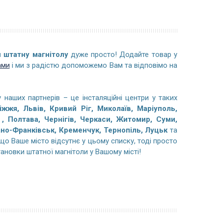
 штатну магнітолу
дуже просто! Додайте товар у
ами
і ми з радістю допоможемо Вам та відповімо на
 наших партнерів – це інсталяційні центри у таких
іжжя, Львів, Кривий Ріг, Миколаїв, Маріуполь,
, Полтава, Чернігів, Черкаси, Житомир, Суми,
ано-Франківськ, Кременчук, Тернопіль, Луцьк
та
якщо Ваше місто відсутнє у цьому списку, тоді просто
ановки штатної магнітоли у Вашому місті!