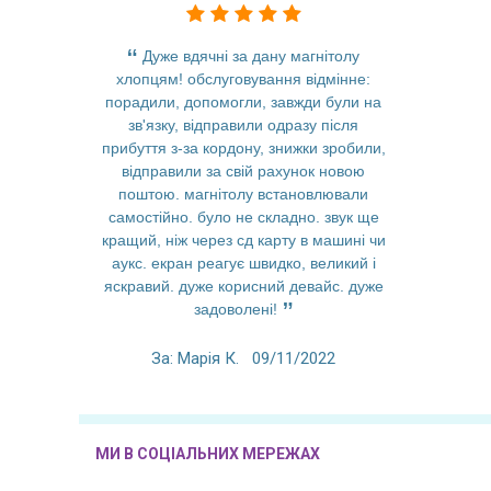
Дуже вдячні за дану магнітолу
Заменил 
хлопцям! обслуговування відмінне:
отлично
порадили, допомогли, завжди були на
качест
зв'язку, відправили одразу після
быстроде
прибуття з-за кордону, знижки зробили,
современ
відправили за свій рахунок новою
функции вс
поштою. магнітолу встановлювали
невероятны
самостійно. було не складно. звук ще
Спасибо з
кращий, ніж через сд карту в машині чи
пр
аукс. екран реагує швидко, великий і
яскравий. дуже корисний девайс. дуже
За: An
задоволені!
За: Марія К.
09/11/2022
МИ В СОЦІАЛЬНИХ МЕРЕЖАХ