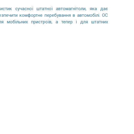
истик сучасної штатної автомагнітоли, яка дає
безпечити комфортне перебування в автомобілі. ОС
я мобільних пристроїв, а тепер і для штатних
BMW 5 F10/F11, M5 (2010-2017) Android
VW Multivan, Caravelle, Tr
магнітола CarPlay - 10.25 дюймів
2003-2019 Android магн