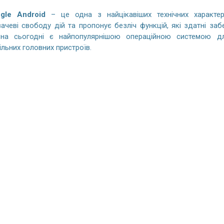
gle Android
– це одна з найцікавіших технічних характер
ачеві свободу дій та пропонує безліч функцій, які здатні за
 на сьогодні є найпопулярнішою операційною системою дл
льних головних пристроїв.
E-Class W166 (2015-2019)
Honda CR-V 5 Gen (2017-2022) Android
гнітола CarPlay - 9 inhes
магнітола-10.1 дюйма