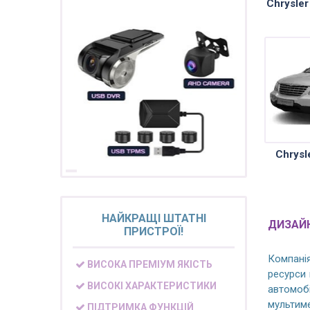
Chrysle
Купуйте магнітолу, обирайте
подарунок!
Chrysl
НАЙКРАЩІ ШТАТНІ
ДИЗАЙН
ПРИСТРОЇ!
Компанія
ВИСОКА ПРЕМІУМ ЯКІСТЬ
ресурси 
ВИСОКІ ХАРАКТЕРИСТИКИ
автомоб
мультиме
ПІДТРИМКА ФУНКЦІЙ