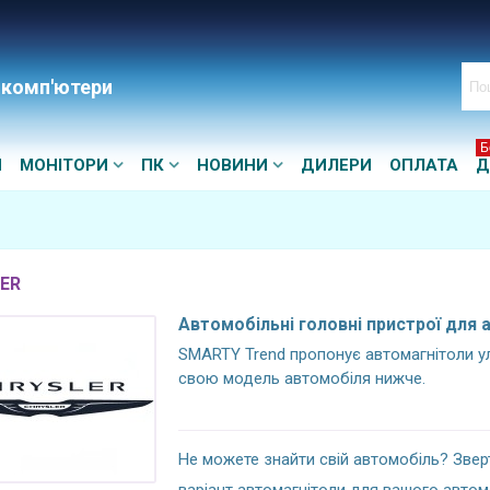
 комп'ютери
Б
И
МОНІТОРИ
ПК
НОВИНИ
ДИЛЕРИ
ОПЛАТА
Д
ER
Автомобільні головні пристрої для а
SMARTY Trend пропонує автомагнітоли ул
свою модель автомобіля нижче.
Не можете знайти свій автомобіль? Зве
варіант автомагнітоли для вашого автом