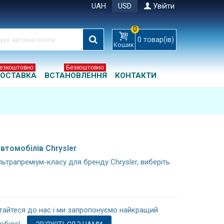
UAH
USD
Увійти
0
0
товар(ів)
Кошик
езкоштовно
Безкоштовно
ОСТАВКА
ВСТАНОВЛЕННЯ
КОНТАКТИ
втомобілів Chrysler
ьтрапреміум-класу для бренду Chrysler, виберіть
ртайтеся до нас і ми запропонуємо найкращий
обіля!