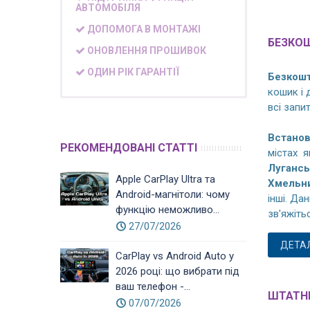
АВТОМОБІЛЯ
ДОПОМОГА В МОНТАЖІ
БЕЗКО
ОНОВЛЕННЯ ПРОШИВОК
ОДИН РІК ГАРАНТІЇ
Безкош
кошик і
всі запи
Встанов
РЕКОМЕНДОВАНІ СТАТТІ
містах 
Лугансь
Apple CarPlay Ultra та
Хмельни
Android-магнітоли: чому
інші. Да
функцію неможливо...
зв'яжіть
27/07/2026
ДЕТА
CarPlay vs Android Auto у
2026 році: що вибрати під
ваш телефон -...
ШТАТНІ
07/07/2026