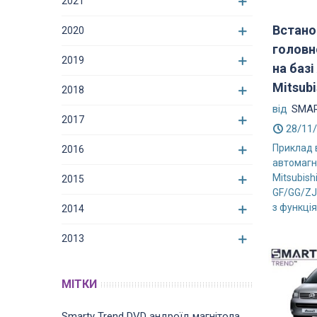
2021
Встано
2020
головн
2019
на базі
Mitsubis
2018
від
SMAR
2017
28/11
Приклад 
2016
автомагн
Mitsubish
2015
GF/GG/ZJ
з функція
2014
2013
МІТКИ
Smarty Trend
DVD
андроїд магнітола