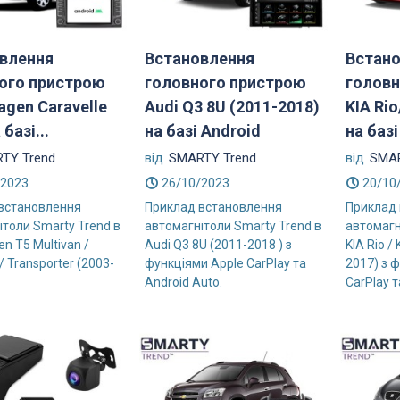
влення
Встановлення
Встан
ого пристрою
головного пристрою
головн
agen Caravelle
Audi Q3 8U (2011-2018)
KIA Ri
базі...
на базі Android
на базі
TY Trend
від
SMARTY Trend
від
SMAR
/2023
26/10/2023
20/10
встановлення
Приклад встановлення
Приклад
ітоли Smarty Trend в
автомагнітоли Smarty Trend в
автомагн
n T5 Multivan /
Audi Q3 8U (2011-2018 ) з
KIA Rio / 
 / Transporter (2003-
функціями Apple CarPlay та
2017) з 
Android Auto.
CarPlay та