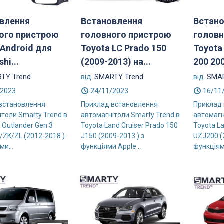
влення
Встановлення
Встан
ого пристрою
головного пристрою
головн
 Android для
Toyota LC Prado 150
Toyota
hi...
(2009-2013) на...
200 200
TY Trend
від
SMARTY Trend
від
SMAR
/2023
24/11/2023
16/11
встановлення
Приклад встановлення
Приклад
ітоли Smarty Trend в
автомагнітоли Smarty Trend в
автомагн
i Outlander Gen 3
Toyota Land Cruiser Prado 150
Toyota La
/ZK/ZL (2012-2018 )
J150 (2009-2013 ) з
UZJ200 (
ми...
функціями Apple...
функціями