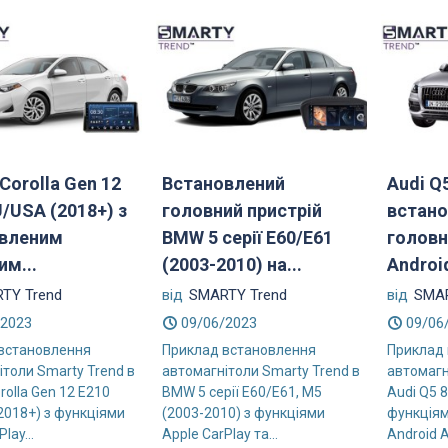
Corolla Gen 12
Встановлений
Audi Q
U/USA (2018+) з
головний пристрій
встано
вленим
BMW 5 серії E60/E61
головн
им...
(2003-2010) на...
Androi
TY Trend
від
SMARTY Trend
від
SMAR
/2023
09/06/2023
09/06
встановлення
Приклад встановлення
Приклад
ітоли Smarty Trend в
автомагнітоли Smarty Trend в
автомагн
rolla Gen 12 E210
BMW 5 серії E60/E61, M5
Audi Q5 8
2018+) з функціями
(2003-2010) з функціями
функціям
lay...
Apple CarPlay та...
Android A