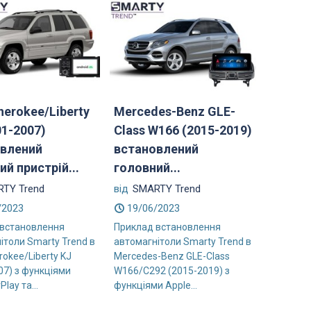
herokee/Liberty
Mercedes-Benz GLE-
01-2007)
Class W166 (2015-2019)
влений
встановлений
ий пристрій...
головний...
TY Trend
від
SMARTY Trend
/2023
19/06/2023
 встановлення
Приклад встановлення
ітоли Smarty Trend в
автомагнітоли Smarty Trend в
rokee/Liberty KJ
Mercedes-Benz GLE-Class
07) з функціями
W166/C292 (2015-2019) з
Play та...
функціями Apple...