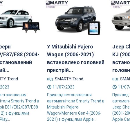
серії
У Mitsubishi Pajero
Jeep C
2/E87/E88 (2004-
Wagon (2006-2021)
KJ (20
встановлений
встановлено головний
встано
й...
пристрій...
головн
TY Trend
від
SMARTY Trend
від
SMAR
/2023
11/07/2023
11/07
встановлення
Приклад встановлення
Приклад
ітоли Smarty Trend в
автомагнітоли Smarty Trend в
автомагн
рії E81/E82/E87/E88
Mitsubishi Pajero
Jeep Che
12) з функціями
Wagon/Montero Gen 4 (2006-
(2001-20
lay...
2021) з функціями Apple...
Apple Car