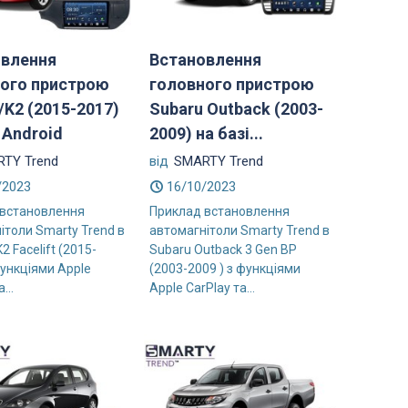
овлення
Встановлення
ого пристрою
головного пристрою
o/K2 (2015-2017)
Subaru Outback (2003-
 Android
2009) на базі...
TY Trend
від
SMARTY Trend
/2023
16/10/2023
 встановлення
Приклад встановлення
ітоли Smarty Trend в
автомагнітоли Smarty Trend в
K2 Facelift (2015-
Subaru Outback 3 Gen BP
функціями Apple
(2003-2009 ) з функціями
...
Apple CarPlay та...