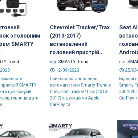
штовний
Chevrolet Tracker/Trax
Seat A
нок з головним
(2013-2017)
встано
роєм SMARTY
встановлений
головн
.
головний пристрій...
Androi
TY Trend
від
SMARTY Trend
від
SMAR
/2023
12/09/2023
25/08
замовляєте
Приклад встановлення
Відеоогл
 пристрій SMARTY
автомагнітоли Smarty Trend в
Smarty Tr
ин з цих бонусів
Chevrolet Tracker/Trax (2013-
2004-201
зкоштовно додати
2017) з функціями Apple
CarPlay т
...
CarPlay та...