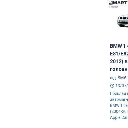
BMW 1 
E81/E8
2012) 
головни
від
SMAR
13/07
Приклад 
автомагн
BMW 1 се
(2004-20
Apple CarP