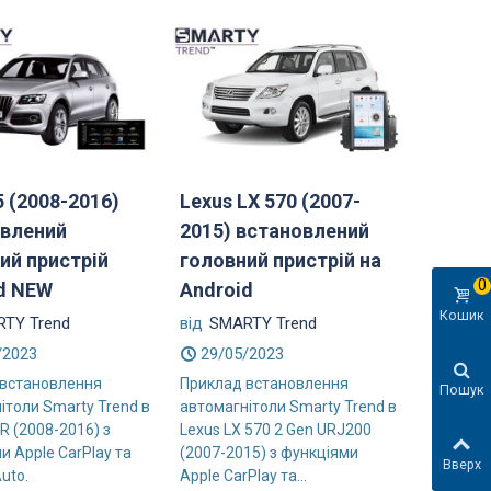
5 (2008-2016)
Lexus LX 570 (2007-
влений
2015) встановлений
ий пристрій
головний пристрій на
0
d NEW
Android
Кошик
TY Trend
від
SMARTY Trend
/2023
29/05/2023
 встановлення
Приклад встановлення
Пошук
ітоли Smarty Trend в
автомагнітоли Smarty Trend в
R (2008-2016) з
Lexus LX 570 2 Gen URJ200
и Apple CarPlay та
(2007-2015) з функціями
Вверх
uto.
Apple CarPlay та...