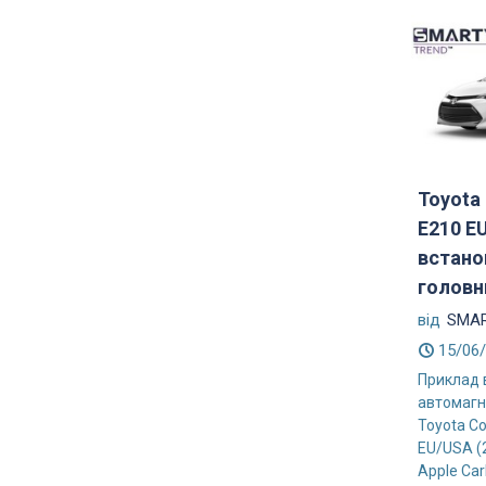
Toyota 
E210 E
встано
головн
від
SMAR
15/06
Приклад 
автомагн
Toyota Co
EU/USA (
Apple CarP