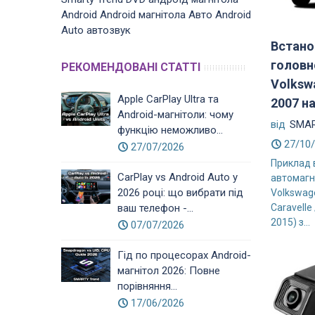
Android
Android магнітола
Авто
Android
Auto
автозвук
Встано
головн
РЕКОМЕНДОВАНІ СТАТТІ
Volksw
Apple CarPlay Ultra та
2007 на 
Android-магнітоли: чому
від
SMAR
функцію неможливо...
27/10
27/07/2026
Приклад 
CarPlay vs Android Auto у
автомагн
2026 році: що вибрати під
Volkswage
Caravelle
ваш телефон -...
2015) з...
07/07/2026
Гід по процесорах Android-
магнітол 2026: Повне
порівняння...
17/06/2026