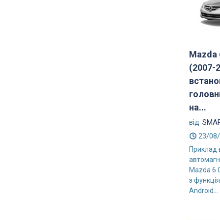
Mazda 
(2007-2
встано
головн
на...
від
SMAR
23/08
Приклад 
автомагн
Mazda 6 
з функція
Android...