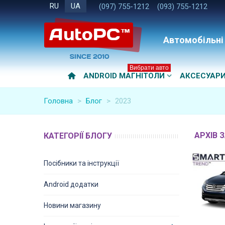
RU
UA
(097) 755-1212
(093) 755-1212
Автомобільні
Вибрати авто
ANDROID МАГНІТОЛИ
АКСЕСУАР
Головна
>
Блог
>
2023
АРХІВ З
КАТЕГОРІЇ БЛОГУ
Посібники та інструкції
Android додатки
Новини магазину