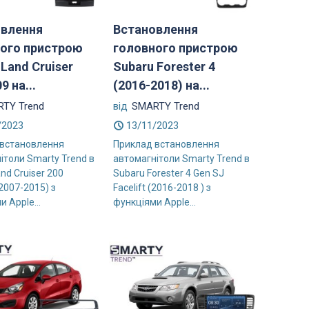
овлення
Встановлення
ого пристрою
головного пристрою
 Land Cruiser
Subaru Forester 4
9 на...
(2016-2018) на...
TY Trend
від
SMARTY Trend
/2023
13/11/2023
 встановлення
Приклад встановлення
ітоли Smarty Trend в
автомагнітоли Smarty Trend в
nd Cruiser 200
Subaru Forester 4 Gen SJ
2007-2015) з
Facelift (2016-2018 ) з
 Apple...
функціями Apple...