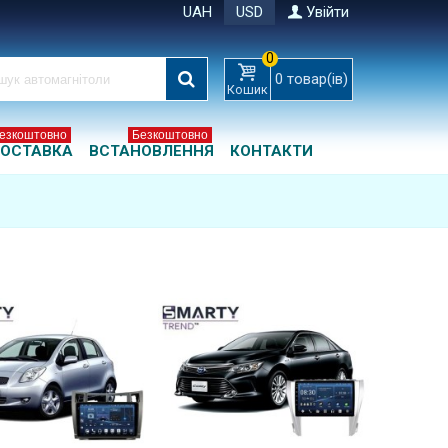
UAH
USD
Увійти
0
0
товар(ів)
Кошик
езкоштовно
Безкоштовно
ОСТАВКА
ВСТАНОВЛЕННЯ
КОНТАКТИ