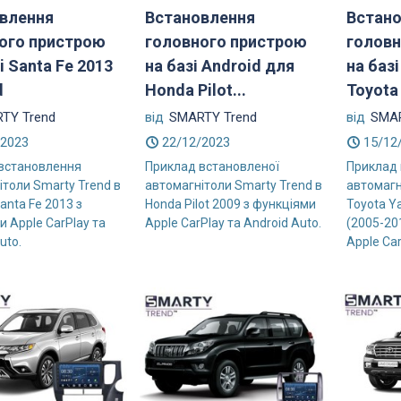
влення
Встановлення
Встан
ого пристрою
головного пристрою
головн
 Santa Fe 2013
на базі Android для
на баз
d
Honda Pilot...
Toyota 
TY Trend
від
SMARTY Trend
від
SMAR
/2023
22/12/2023
15/12
встановлення
Приклад встановленої
Приклад
ітоли Smarty Trend в
автомагнітоли Smarty Trend в
автомагн
anta Fe 2013 з
Honda Pilot 2009 з функціями
Toyota Ya
 Apple CarPlay та
Apple CarPlay та Android Auto.
(2005-20
uto.
Apple Car