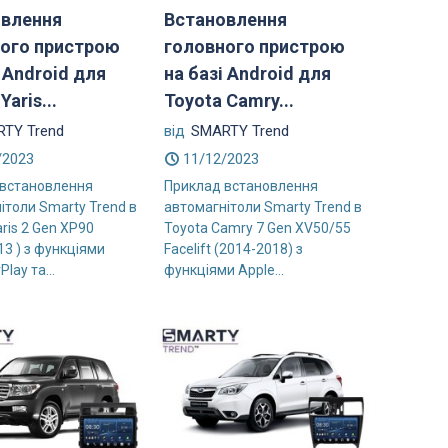
овлення
Встановлення
ого пристрою
головного пристрою
і Android для
на базі Android для
Yaris...
Toyota Camry...
TY Trend
від
SMARTY Trend
/2023
11/12/2023
 встановлення
Приклад встановлення
ітоли Smarty Trend в
автомагнітоли Smarty Trend в
ris 2 Gen XP90
Toyota Camry 7 Gen XV50/55
13 ) з функціями
Facelift (2014-2018) з
Play та...
функціями Apple...