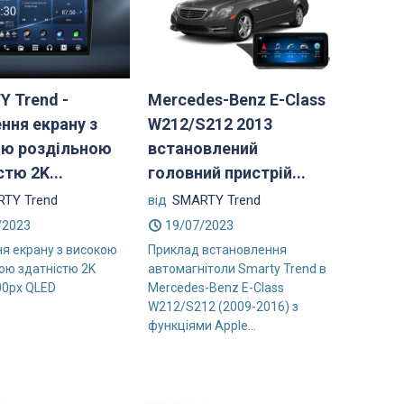
 Trend -
Mercedes-Benz E-Class
ння екрану з
W212/S212 2013
ою роздільною
встановлений
стю 2K...
головний пристрій...
TY Trend
від
SMARTY Trend
/2023
19/07/2023
я екрану з високою
Приклад встановлення
ою здатністю 2K
автомагнітоли Smarty Trend в
00px QLED
Mercedes-Benz E-Class
W212/S212 (2009-2016) з
функціями Apple...