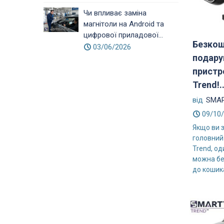
Чи впливає заміна
магнітоли на Android та
цифрової приладової...
Безко
03/06/2026
подару
прист
Trend!..
від
SMAR
09/10
Якщо ви 
головний
Trend, од
можна бе
до кошика: