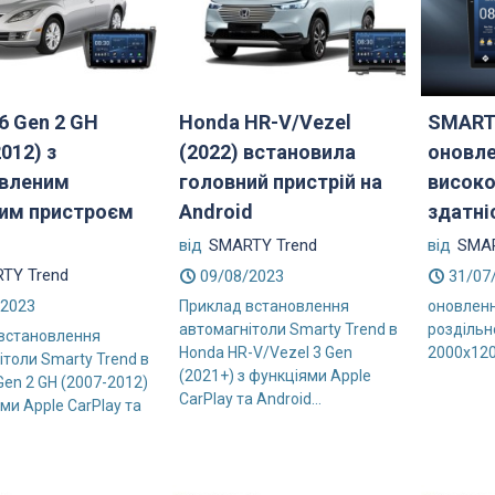
6 Gen 2 GH
Honda HR-V/Vezel
SMARTY
012) з
(2022) встановила
оновле
вленим
головний пристрій на
висок
им пристроєм
Android
здатні
від
SMARTY Trend
від
SMAR
TY Trend
09/08/2023
31/07
/2023
Приклад встановлення
оновленн
автомагнітоли Smarty Trend в
роздільн
встановлення
Honda HR-V/Vezel 3 Gen
2000x12
ітоли Smarty Trend в
(2021+) з функціями Apple
Gen 2 GH (2007-2012)
CarPlay та Android...
ми Apple CarPlay та