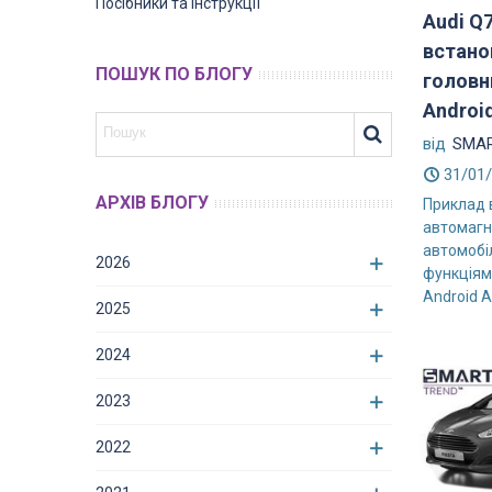
Посібники та інструкції
Audi Q7
встано
ПОШУК ПО БЛОГУ
головн
Androi
від
SMAR
31/01
АРХІВ БЛОГУ
Приклад 
автомагн
автомобіл
2026
функціями
Android A
2025
2024
2023
2022