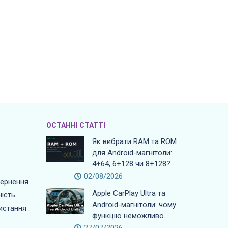
ОСТАННІ СТАТТІ
Як вибрати RAM та ROM
для Android-магнітоли:
4+64, 6+128 чи 8+128?
02/08/2026
вернення
Apple CarPlay Ultra та
ість
Android-магнітоли: чому
истання
функцію неможливо...
27/07/2026