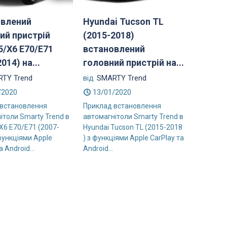
овлений
Hyundai Tucson TL
ий пристрій
(2015-2018)
/X6 E70/E71
встановлений
014) на...
головний пристрій на...
TY Trend
від
SMARTY Trend
/2020
13/01/2020
 встановлення
Приклад встановлення
ітоли Smarty Trend в
автомагнітоли Smarty Trend в
6 E70/E71 (2007-
Hyundai Tucson TL (2015-2018
 функціями Apple
) з функціями Apple CarPlay та
а Android...
Android...