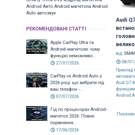
Android
Авто
Android магнітола
Android
Auto
автозвук
Audi Q7
встано
РЕКОМЕНДОВАНІ СТАТТІ
головн
Apple CarPlay Ultra та
велико
Android-магнітоли: чому
від
SMAR
функцію неможливо...
08/01
27/07/2026
Приклад 
CarPlay vs Android Auto у
автомагн
2026 році: що вибрати під
Audi Q7 4
функціями
ваш телефон -...
Android A
07/07/2026
Гід по процесорах Android-
Показано
магнітол 2026: Повне
порівняння...
17/06/2026