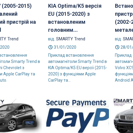
 (2005-2015)
KIA Optima/K5 версія
Встано
влений
EU (2015-2020) з
пристр
ий пристрій на
встановленим
(2002-
d
головним...
метале
TY Trend
від
SMARTY Trend
від
SMAR
/2020
31/01/2020
28/01
встановлення
Приклад встановлення
Приклад
ітоли Smarty Trend в
автомагнітоли Smarty Trend в
автомагн
і Chevrolet з
KIA Optima/K5 EU версії (2015-
Volvo XC
 Apple CarPlay та
2020) з функціями Apple
функціям
uto.
CarPlay та...
Android A