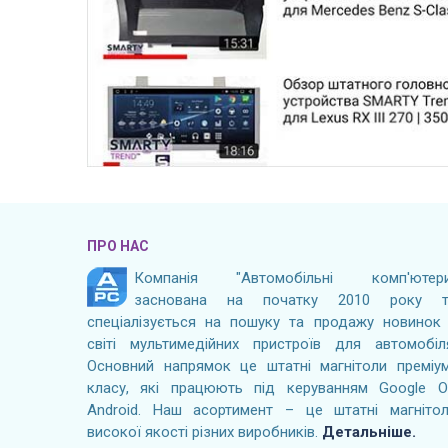
ПРО НАС
Компанія "Автомобільні комп'ютери
заснована на початку 2010 року т
спеціалізується на пошуку та продажу новинок
світі мультимедійних пристроїв для автомобіл
Основний напрямок це штатні магнітоли преміу
класу, які працюють під керуванням Google 
Android. Наш асортимент – це штатні магніто
високої якості різних виробників.
Детальніше.