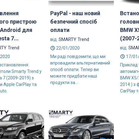
влення
PayPal - наш новий
Встан
ого пристрою
безпечний спосіб
головн
 Android для
оплати
BMW X5
sta 7...
(2007-2
від
SMARTY Trend
TY Trend
від
SMAR
22/01/2020
/2020
17/01
Ми раді повідомити, що ми
впровадили альтернативний
встановлення
Приклад
спосіб оплати. Тепер ви
ітоли Smarty Trend у
автомагн
можете придбати наші
ta 7 (2009-2019) з
BMW X5/X
продукти за...
 Apple CarPlay та
2014 ) з
uto.
CarPlay т