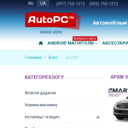
RU
UA
(097) 755-1212
(093) 755-1212
Автомобільні
Вибрати авто
ANDROID МАГНІТОЛИ
АКСЕСУАР
Головна
>
Блог
>
202001
АРХІВ З
КАТЕГОРІЇ БЛОГУ
Android додатки
Новини магазину
Інсталяції та відео