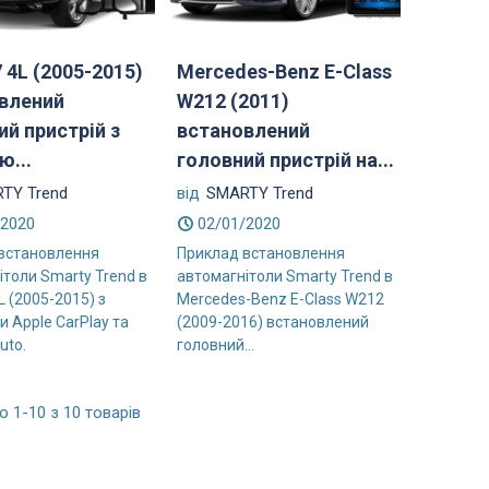
 4L (2005-2015)
Mercedes-Benz E-Class
влений
W212 (2011)
ий пристрій з
встановлений
ю...
головний пристрій на...
TY Trend
від
SMARTY Trend
/2020
02/01/2020
встановлення
Приклад встановлення
ітоли Smarty Trend в
автомагнітоли Smarty Trend в
L (2005-2015) з
Mercedes-Benz E-Class W212
 Apple CarPlay та
(2009-2016) встановлений
uto.
головний...
 1-10 з 10 товарів