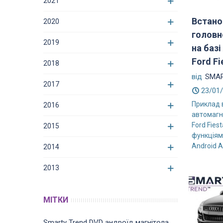
2021
Встано
2020
головн
2019
на базі
Ford Fie
2018
від
SMAR
2017
23/01
Приклад 
2016
автомагн
Ford Fies
2015
функціями
Android A
2014
2013
МІТКИ
Smarty Trend
DVD
андроїд магнітола