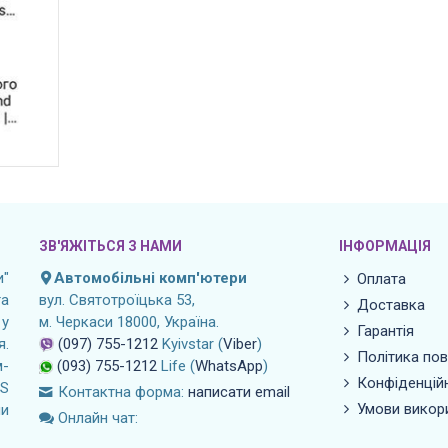
ЗВ'ЯЖІТЬСЯ З НАМИ
ІНФОРМАЦІЯ
"
Автомобільні комп'ютери
Оплата
а
вул. Святотроїцька 53,
Доставка
 у
м. Черкаси 18000, Україна.
Гарантія
я.
(097) 755-1212
Kyivstar (
Viber
)
Політика по
м-
(093) 755-1212
Life (
WhatsApp
)
Конфіденційн
OS
Контактна форма:
написати email
Умови викор
ли
Онлайн чат: