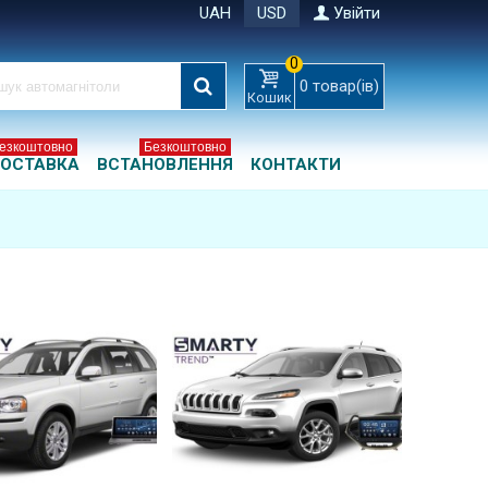
UAH
USD
Увійти
0
0
товар(ів)
Кошик
езкоштовно
Безкоштовно
ОСТАВКА
ВСТАНОВЛЕННЯ
КОНТАКТИ