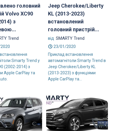
влено головний
Jeep Cherokee/Liberty
ій Volvo XC90
KL (2013-2023)
2014) з
встановлений
вою...
головний пристрій...
TY Trend
від
SMARTY Trend
/2020
23/01/2020
 встановлення
Приклад встановлення
ітоли Smarty Trend у
автомагнітоли Smarty Trend в
90 (2002-2014) з
Jeep Cherokee/Liberty KL
и Apple CarPlay та
(2013-2023) з функціями
uto.
Apple CarPlay та...