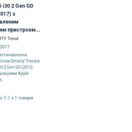
 i30 2 Gen GD
017) з
вленим
им пристроєм...
TY Trend
/2017
встановлення
ітоли Smarty Trend в
30 2 Gen GD (2012-
ункціями Apple
...
 1-1 з 1 товарів