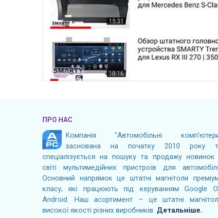
ПРО НАС
Компанія "Автомобільні комп'ютери
заснована на початку 2010 року т
спеціалізується на пошуку та продажу новинок
світі мультимедійних пристроїв для автомобіл
Основний напрямок це штатні магнітоли преміу
класу, які працюють під керуванням Google 
Android. Наш асортимент – це штатні магніто
високої якості різних виробників.
Детальніше.