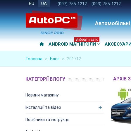
RU
UA
(097) 755-1212
(093) 755-1212
Автомобільні
Вибрати авто
ANDROID МАГНІТОЛИ
АКСЕСУАР
Головна
>
Блог
>
201712
АРХІВ 
КАТЕГОРІЇ БЛОГУ
Новини магазину
Інсталяції та відео
Посібники та інструкції