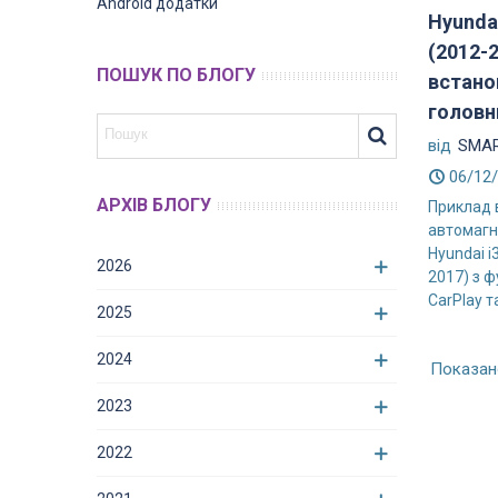
Android додатки
Hyundai
(2012-2
ПОШУК ПО БЛОГУ
встано
головн
від
SMAR
06/12
АРХІВ БЛОГУ
Приклад 
автомагн
Hyundai i
2026
2017) з ф
CarPlay та
2025
2024
Показано
2023
2022