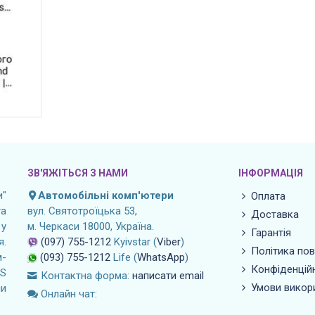
ЗВ'ЯЖІТЬСЯ З НАМИ
ІНФОРМАЦІЯ
"
Автомобільні комп'ютери
Оплата
а
вул. Святотроїцька 53,
Доставка
 у
м. Черкаси 18000, Україна.
Гарантія
я.
(097) 755-1212
Kyivstar (
Viber
)
Політика по
м-
(093) 755-1212
Life (
WhatsApp
)
Конфіденційн
OS
Контактна форма:
написати email
Умови викор
ли
Онлайн чат: