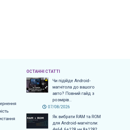
ОСТАННІ СТАТТІ
Чи підійде Android-
магнітола до вашого
авто? Повний гайд з
розмірів...
вернення
07/08/2026
ість
Як вибрати RAM та ROM
истання
для Android-магнітоли:
4+64, 6+128 чи 8+128?