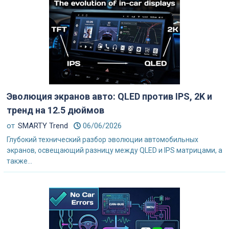
Эволюция экранов авто: QLED против IPS, 2K и
тренд на 12.5 дюймов
от
SMARTY Trend
06/06/2026
Глубокий технический разбор эволюции автомобильных
экранов, освещающий разницу между QLED и IPS матрицами, а
также...