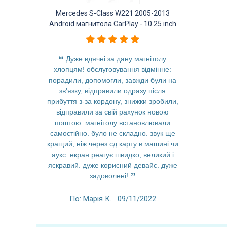
Mercedes S-Class W221 2005-2013
Mercedes GL
Android магнитола CarPlay - 10.25 inch
Android ма
Дуже вдячні за дану магнітолу
Заменил 
хлопцям! обслуговування відмінне:
отлично
порадили, допомогли, завжди були на
качест
зв'язку, відправили одразу після
быстроде
прибуття з-за кордону, знижки зробили,
современ
відправили за свій рахунок новою
функции вс
поштою. магнітолу встановлювали
невероятны
самостійно. було не складно. звук ще
Спасибо з
кращий, ніж через сд карту в машині чи
пр
аукс. екран реагує швидко, великий і
яскравий. дуже корисний девайс. дуже
По: An
задоволені!
По: Марія К.
09/11/2022