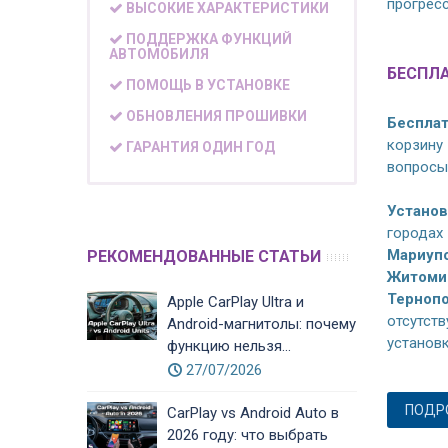
прогрес
ВЫСОКИЕ ХАРАКТЕРИСТИКИ
ПОДДЕРЖКА ФУНКЦИЙ
АВТОМОБИЛЯ
БЕСПЛА
ПОМОЩЬ В УСТАНОВКЕ
ОБНОВЛЕНИЯ ПРОШИВКИ
Бесплат
корзину
ГАРАНТИЯ ОДИН ГОД
вопросы
Установ
города
Мариупо
РЕКОМЕНДОВАННЫЕ СТАТЬИ
Житомир
Тернопо
Apple CarPlay Ultra и
отсутст
Android-магнитолы: почему
установ
функцию нельзя...
27/07/2026
ПОДРО
CarPlay vs Android Auto в
2026 году: что выбрать