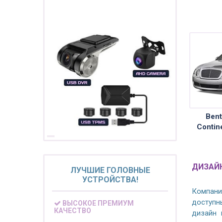
ПОДАРОК!
Регистратор / Камера / TPMS
Покупайте магнитолу, выбирайте
подарок!
Bent
Contin
ДИЗАЙН
ЛУЧШИЕ ГОЛОВНЫЕ
УСТРОЙСТВА!
Компани
доступн
ВЫСОКОЕ ПРЕМИУМ
КАЧЕСТВО
дизайн 