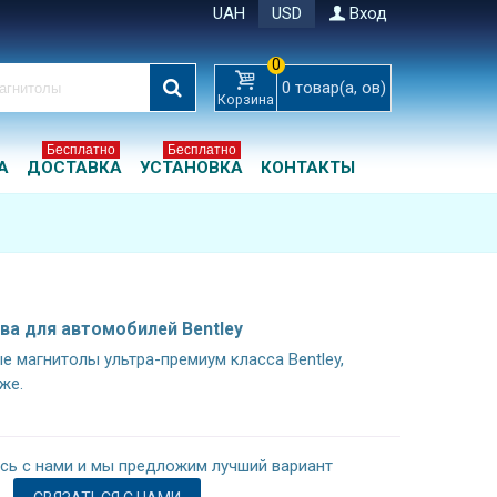
UAH
USD
Вход
0
0
товар(а, ов)
Корзина
Бесплатно
Бесплатно
А
ДОСТАВКА
УСТАНОВКА
КОНТАКТЫ
а для автомобилей Bentley
 магнитолы ультра-премиум класса Bentley,
же.
сь с нами и мы предложим лучший вариант