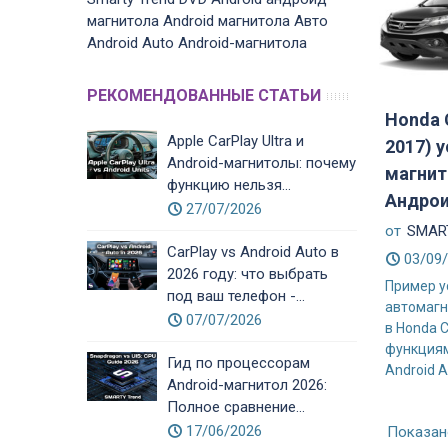
магнитола
Android магнитола
Авто
Android Auto
Android-магнитола
РЕКОМЕНДОВАННЫЕ СТАТЬИ
Honda 
Apple CarPlay Ultra и
2017) 
Android-магнитолы: почему
магнит
функцию нельзя...
Андро
27/07/2026
от
SMART
CarPlay vs Android Auto в
03/09
2026 году: что выбрать
Пример у
под ваш телефон -...
автомагн
07/07/2026
в Honda C
функциям
Гид по процессорам
Android A
Android-магнитол 2026:
Полное сравнение...
17/06/2026
Показано