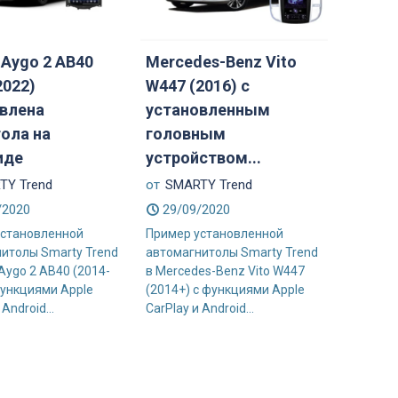
 Aygo 2 AB40
Mercedes-Benz Vito
2022)
W447 (2016) с
влена
установленным
ола на
головным
иде
устройством...
TY Trend
от
SMARTY Trend
/2020
29/09/2020
установленной
Пример установленной
итолы Smarty Trend
автомагнитолы Smarty Trend
 Aygo 2 AB40 (2014-
в Mercedes-Benz Vito W447
функциями Apple
(2014+) с функциями Apple
Android...
CarPlay и Android...