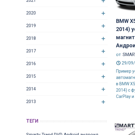
2021
2020
BMW X5
2019
2014) 
магнит
2018
Андро
2017
от
SMART
29/09
2016
Пример у
2015
автомагн
в BMW X5
2014
2014) с 
CarPlay и 
2013
ТЕГИ
Smarty Trend
DVD
Android
андроид