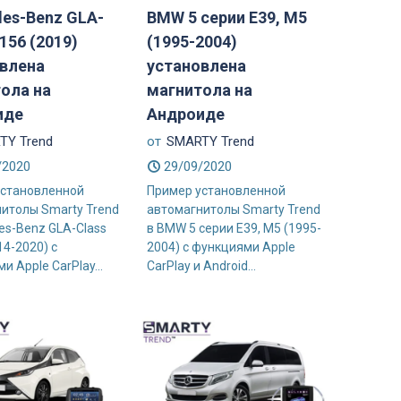
es-Benz GLA-
BMW 5 серии E39, M5
156 (2019)
(1995-2004)
влена
установлена
ола на
магнитола на
иде
Андроиде
TY Trend
от
SMARTY Trend
/2020
29/09/2020
установленной
Пример установленной
итолы Smarty Trend
автомагнитолы Smarty Trend
es-Benz GLA-Class
в BMW 5 серии E39, M5 (1995-
14-2020) с
2004) с функциями Apple
 Apple CarPlay...
CarPlay и Android...