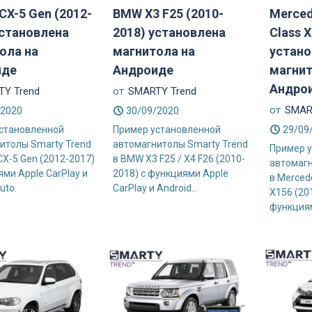
CX-5 Gen (2012-
BMW X3 F25 (2010-
Merced
установлена
2018) установлена
Class X
ола на
магнитола на
устано
иде
Андроиде
магнит
Андро
Y Trend
от
SMARTY Trend
от
SMAR
/2020
30/09/2020
29/09
становленной
Пример установленной
итолы Smarty Trend
автомагнитолы Smarty Trend
Пример 
CX-5 Gen (2012-2017)
в BMW X3 F25 / X4 F26 (2010-
автомагн
ми Apple CarPlay и
2018) с функциями Apple
в Merced
uto.
CarPlay и Android...
X156 (20
функциями