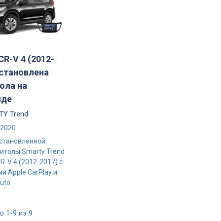
CR-V 4 (2012-
установлена
ола на
иде
Y Trend
/2020
становленной
итолы Smarty Trend
R-V 4 (2012-2017) с
и Apple CarPlay и
uto.
 1-9 из 9