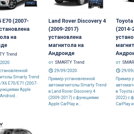
 E70 (2007-
Land Rover Discovery 4
Toyota
установлена
(2009-2017)
(2014-
ола на
установлена
устано
иде
магнитола на
магнит
Андроиде
Андро
Y Trend
от
SMARTY Trend
от
SMAR
/2020
29/09/2020
29/09
становленной
итолы Smarty Trend
Пример установленной
Пример 
/X6 E70/E71 (2007-
автомагнитолы Smarty Trend
автомагн
функциями Apple
в Land Rover Discovery 4
в Toyota
Android...
(2009-2017) с функциями
2022) с 
Apple CarPlay и...
CarPlay и 