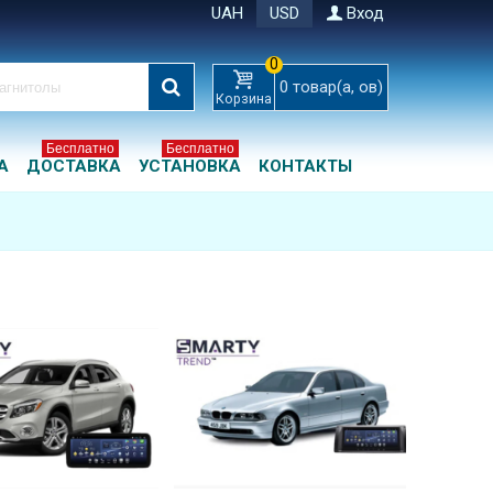
UAH
USD
Вход
0
0
товар(а, ов)
Корзина
Бесплатно
Бесплатно
А
ДОСТАВКА
УСТАНОВКА
КОНТАКТЫ