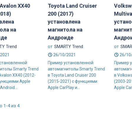
 Avalon XX40
Toyota Land Cruiser
Volksw
2018)
200 (2017)
Multiv
влена
установлена
устано
ола на
магнитола на
магнит
иде
Андроиде
Андро
Y Trend
от
SMARTY Trend
от
SMAR
/2021
26/10/2021
26/10
становленной
Пример установленной
Пример 
итолы Smarty Trend
автомагнитолы Smarty Trend
автомагн
Avalon XX40 (2012-
в Toyota Land Cruiser 200
в Volksw
функциями Apple
(2015-2021) с функциями
(2003-20
Android...
Apple CarPlay и...
Apple CarP
 1-4 из 4