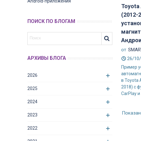
Android-приложения
Toyota
(2012-
ПОИСК ПО БЛОГАМ
устано
магнит
Андро
от
SMART
АРХИВЫ БЛОГА
26/10
Пример у
автомагн
2026
в Toyota 
2018) с 
2025
CarPlay и 
2024
Показано
2023
2022