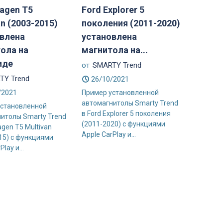
agen T5
Ford Explorer 5
an (2003-2015)
поколения (2011-2020)
влена
установлена
ола на
магнитола на...
иде
от
SMARTY Trend
TY Trend
26/10/2021
/2021
Пример установленной
автомагнитолы Smarty Trend
установленной
в Ford Explorer 5 поколения
итолы Smarty Trend
(2011-2020) с функциями
agen T5 Multivan
Apple CarPlay и...
15) с функциями
lay и...