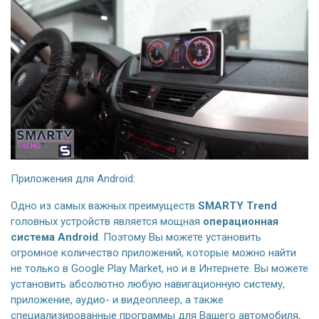
Приложения для Android:
Одно из самых важных преимуществ
SMARTY Trend
головных устройств является мощная
операционная
система Android
. Поэтому Вы можете установить
огромное количество приложений, которые можно найти
не только в Google Play Market, но и в Интернете. Вы можете
установить абсолютно любую навигационную систему,
приложение, аудио- и видеоплеер, а также
специализированные программы для Вашего автомобиля,