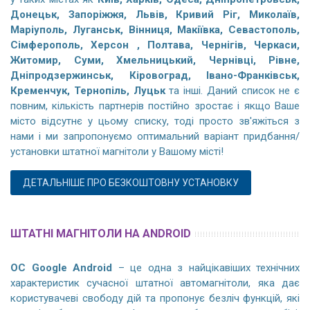
Донецьк, Запоріжжя, Львів, Кривий Ріг, Миколаїв,
Маріуполь, Луганськ, Вінниця, Макіївка, Севастополь,
Сімферополь, Херсон , Полтава, Чернігів, Черкаси,
Житомир, Суми, Хмельницький, Чернівці, Рівне,
Дніпродзержинськ, Кіровоград, Івано-Франківськ,
Кременчук, Тернопіль, Луцьк
та інші. Даний список не є
повним, кількість партнерів постійно зростає і якщо Ваше
місто відсутнє у цьому списку, тоді просто зв'яжіться з
нами і ми запропонуємо оптимальний варіант придбання/
установки штатної магнітоли у Вашому місті!
ДЕТАЛЬНІШЕ ПРО БЕЗКОШТОВНУ УСТАНОВКУ
ШТАТНІ МАГНІТОЛИ НА ANDROID
ОС Google Android
– це одна з найцікавіших технічних
характеристик сучасної штатної автомагнітоли, яка дає
користувачеві свободу дій та пропонує безліч функцій, які