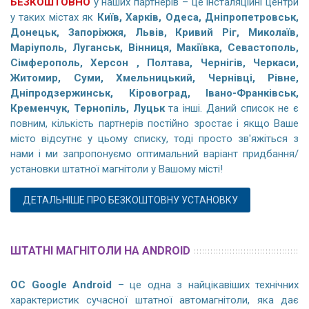
БЕЗКОШТОВНО
у наших партнерів – це інсталяційні центри
у таких містах як
Київ, Харків, Одеса, Дніпропетровськ,
Донецьк, Запоріжжя, Львів, Кривий Ріг, Миколаїв,
Маріуполь, Луганськ, Вінниця, Макіївка, Севастополь,
Сімферополь, Херсон , Полтава, Чернігів, Черкаси,
Житомир, Суми, Хмельницький, Чернівці, Рівне,
Дніпродзержинськ, Кіровоград, Івано-Франківськ,
Кременчук, Тернопіль, Луцьк
та інші. Даний список не є
повним, кількість партнерів постійно зростає і якщо Ваше
місто відсутнє у цьому списку, тоді просто зв'яжіться з
нами і ми запропонуємо оптимальний варіант придбання/
установки штатної магнітоли у Вашому місті!
ДЕТАЛЬНІШЕ ПРО БЕЗКОШТОВНУ УСТАНОВКУ
ШТАТНІ МАГНІТОЛИ НА ANDROID
ОС Google Android
– це одна з найцікавіших технічних
характеристик сучасної штатної автомагнітоли, яка дає