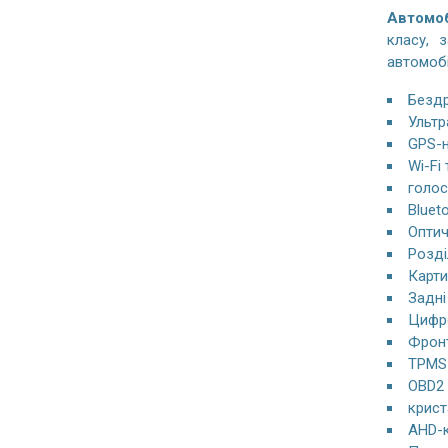
Автомоб
класу, 
автомобі
Бездр
Ультр
GPS-н
Wi-Fi
голос
Bluet
Оптич
Розді
Карти
Задні
Цифро
Фронт
TPMS 
OBD2 
крист
AHD-к