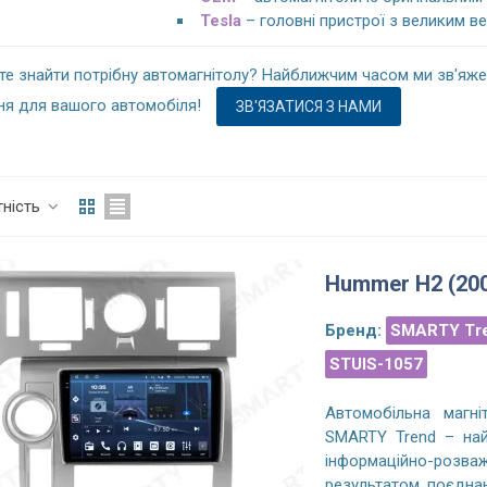
Tesla
– головні пристрої з великим ве
те знайти потрібну автомагнітолу? Найближчим часом ми зв'яж
ня для вашого автомобіля!
ЗВ'ЯЗАТИСЯ З НАМИ
тність
Hummer H2 (200
Бренд:
SMARTY Tr
STUIS-1057
Автомобільна магн
SMARTY Trend – най
інформаційно-розва
результатом поєднан