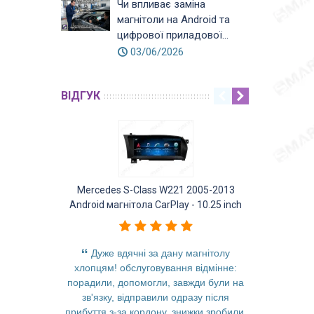
Чи впливає заміна
магнітоли на Android та
цифрової приладової...
03/06/2026
ВІДГУК
Mercedes S-Class W221 2005-2013
Mercedes GL
Android магнітола CarPlay - 10.25 inch
Android ма
Дуже вдячні за дану магнітолу
Заменил 
хлопцям! обслуговування відмінне:
отлично
порадили, допомогли, завжди були на
качест
зв'язку, відправили одразу після
быстроде
прибуття з-за кордону, знижки зробили,
современ