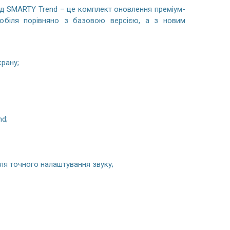
д SMARTY Trend – це комплект оновлення преміум-
обіля порівняно з базовою версією, а з новим
рану;
nd;
я точного налаштування звуку;