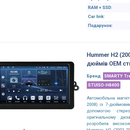
е работают, плюс получил
функцию отображения на экране
RAM + SSD:
й функционал андроида.
сигнализатора приближения
Car link:
а бесплатную установку,
автомобиля сзади. А так все норм.
иятный бонус.)
Установили бесплатно, камеру
Подарунок:
парковочную переднюю подарили.
Доволен. Рекомендую.
drey P
16/07/2022
За: Антон Ш.
21/02/2023
Hummer H2 (200
дюймів OEM ст
Бренд:
SMARTY Tr
STUISO-H8400
Автомобільна магні
2008) із 7-дюймовим
допомогою стерео
оригінальному диз
розробила високоя