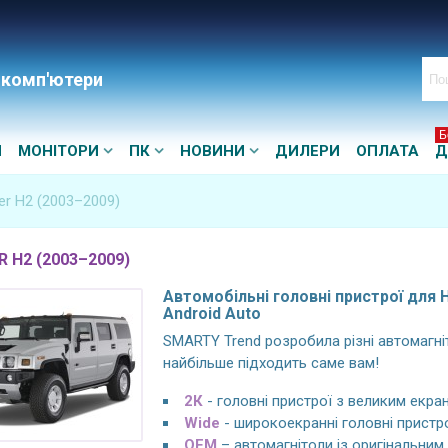
 комп'ютери
Б
И
МОНІТОРИ
ПК
НОВИНИ
ДИЛЕРИ
ОПЛАТА
Д
r H2 (2003–2009)
 H2 (2003–2009)
Автомобільні головні пристрої для H
Android Auto
SMARTY Trend розробила різні автомагніт
найбільше підходить саме вам!
2К
- головні пристрої з великим екран
Wide
- широкоекранні головні пристро
OEM
– автомагнітоли із оригінальни