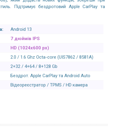
08), який додасть нових функцій, зберігши при
тиль. Підтримує бездротовий Apple CarPlay та
а:
Android 13
7 дюймів IPS
HD (1024х600 px)
2.0 / 1.6 Ghz Octa-core (UIS7862 / 8581A)
2+32 / 4+64 / 8+128 Gb
Бездрот. Apple CarPlay та Android Auto
Відеореєстратор / TPMS / HD камера