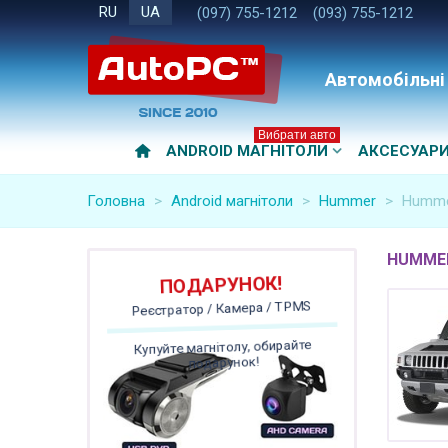
RU
UA
(097) 755-1212
(093) 755-1212
Автомобільні
Вибрати авто
ANDROID МАГНІТОЛИ
АКСЕСУАР
Головна
>
Android магнітоли
>
Hummer
>
Humme
HUMMER
ПОДАРУНОК!
Реєстратор / Камера / TPMS
Купуйте магнітолу, обирайте
подарунок!