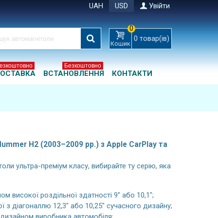
UAH
USD
Увійти
0
0
товар(ів)
Кошик
езкоштовно
Безкоштовно
ОСТАВКА
ВСТАНОВЛЕННЯ
КОНТАКТИ
ummer H2 (2003–2009 рр.) з Apple CarPlay та
оли ультра-преміум класу, вибирайте ту серію, яка
ом високої роздільної здатності 9" або 10,1";
ї з діагоналлю 12,3" або 10,25" сучасного дизайну;
м дизайном виробника автомобіля;