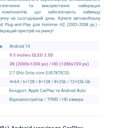
безпечення та використання найкращих
х компонентів, що забезпечують найвищу
тупну на сьогоднішній день. Купити автомобільну
id Plug-and-Play для Hummer H2 (2003-2008 рр.) -
йкращий пристрій на ринку!
а:
Android 14
9.5 inches QLED 2.5D
2K (2000x1200 px) / HD (1280x720 px)
2.7 GHz Octa-core (UIS7870CS)
4+64 / 6+128 / 8+128 / 8+256 / 12+256 Gb
Бездрот. Apple CarPlay та Android Auto
Відеореєстратор / TPMS / HD камера