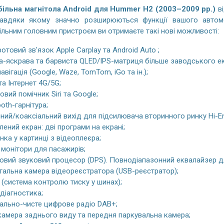
ільна магнітола Android для Hummer H2 (2003–2009 рр.)
ві
завдяки якому значно розширюються функції вашого автом
льним головним пристроєм ви отримаєте такі нові можливості:
отовий зв'язок Apple Carplay та Android Auto ;
а-яскрава та барвиста QLED/IPS-матриця більше заводського ек
авігація (Google, Waze, TomTom, iGo та ін.);
 та Інтернет 4G/5G;
овий помічник Siri та Google;
ooth-гарнітура;
ний/коаксіальний вихід для підсилювача вторинного ринку Hi-E
лений екран: дві програми на екрані;
нка у картинці з відеоплеєра;
 монітори для пасажирів;
вий звуковий процесор (DPS). Повнодіапазонний еквалайзер дл
альна камера відеореєстратора (USB-реєстратор);
(система контролю тиску у шинах);
діагностика;
ально-чисте цифрове радіо DAB+;
амера заднього виду та передня паркувальна камера;