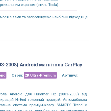
ртикальним екраном (стиль Tesla).
емося з вами та запропонуємо найбільш підходяще
3-2008) Android магнітола CarPlay
end
Серія:
2K Ultra-Premium
Артикул:
ітола Android для Hummer H2 (2003-2008) від
кращий Hi-End головний пристрій. Автомобільна
жальна система преміум-класу SMARTY Trend є
ня високоякісного виробництва, оптимізованого