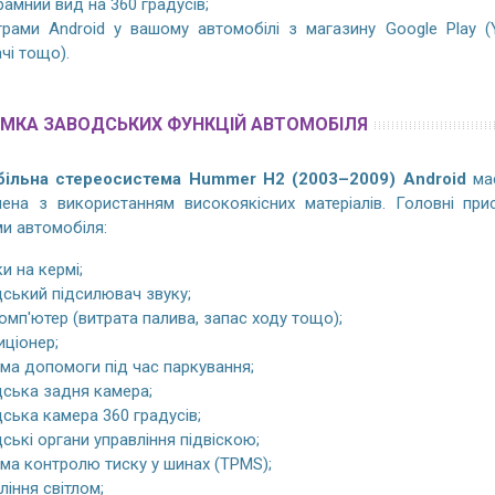
амний вид на 360 градусів;
рами Android у вашому автомобілі з магазину Google Play (You
чі тощо).
МКА ЗАВОДСЬКИХ ФУНКЦІЙ АВТОМОБІЛЯ
ільна стереосистема Hummer H2 (2003–2009) Android
має
лена з використанням високоякісних матеріалів. Головні при
и автомобіля:
и на кермі;
ський підсилювач звуку;
комп'ютер (витрата палива, запас ходу тощо);
ціонер;
ма допомоги під час паркування;
ська задня камера;
ська камера 360 градусів;
ські органи управління підвіскою;
ма контролю тиску у шинах (TPMS);
ління світлом;