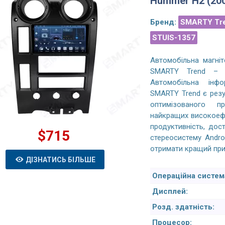
Hummer H2 (200
Бренд:
SMARTY Tr
STUIS-1357
Автомобільна магніт
SMARTY Trend – н
Автомобільна інфо
SMARTY Trend є резу
оптимізованого п
найкращих високоеф
продуктивність, дос
$715
E-Class W166 (2015-2019)
Honda CR-V 5 Gen (2017-2022) Android
стереосистему Andro
гнітола CarPlay - 9 inhes
магнітола-10.1 дюйма
отримати кращий прис
ДІЗНАТИСЬ БІЛЬШЕ
Операційна систем
родной экран на Android,
Магнитола полностью совместима с
Дисплей:
е решение. Материалы
автомобилем, отображает все
венные, не скрипит,
настройки, климат и положение угла
Розд. здатність:
йствие как на отличном
обзора камеры заднего вида. Один
Процесор:
ном телефоне. Штатные
момент пока не нашел как включить