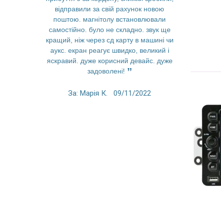
відправили за свій рахунок новою
функции вс
поштою. магнітолу встановлювали
невероятны
самостійно. було не складно. звук ще
Спасибо з
кращий, ніж через сд карту в машині чи
пр
аукс. екран реагує швидко, великий і
яскравий. дуже корисний девайс. дуже
За: An
задоволені!
За: Марія К.
09/11/2022