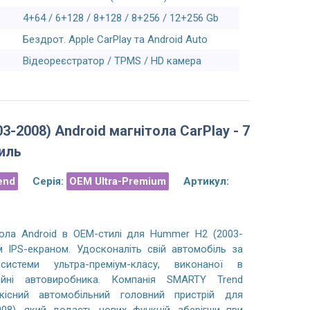
показывает чем оригинальный экран,
ручку, яка коштує дороще 
4+64 / 6+128 / 8+128 / 8+256 / 12+256 Gb
все штатные функции остались
люди не жадні ! ) Друга 
Бездрот. Apple CarPlay та Android Auto
рабочими (родное BMW NBT меню,
від цих хлопців, перша пр
iDrive джойстик, Handsfree, камера
працює вже третій 
Відеореєстратор / TPMS / HD камера
заднего вида, парктронник и т.д.).
За: Роман Я.
02/0
За: Максим Я.
02/05/2023
3-2008) Android магнітола CarPlay - 7
иль
end
Серія:
OEM Ultra-Premium
Артикул:
тола Android в OEM-стилі для Hummer H2 (2003-
 IPS-екраном. Удосконаліть свій автомобіль за
системи ультра-преміум-класу, виконаної в
айні автовиробника. Компанія SMARTY Trend
кісний автомобільний головний пристрій для