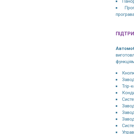
Панор
Прог
програва
ПІДТРИ
Автомоб
виготов
функціям
Кнопк
Завод
Trip-
Конди
Систе
Завод
Завод
Завод
Систе
Управ