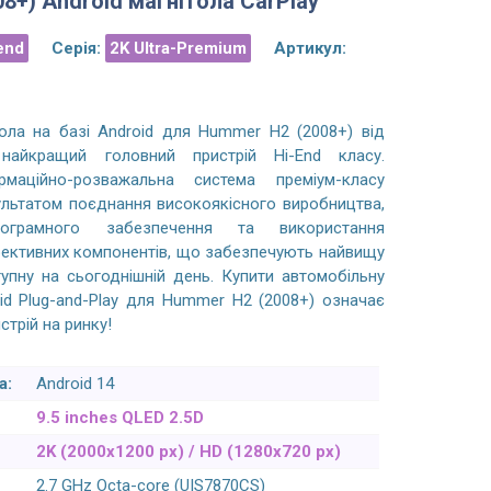
8+) Android магнітола CarPlay
end
Серія:
2K Ultra-Premium
Артикул:
ола на базі Android для Hummer H2 (2008+) від
айкращий головний пристрій Hi-End класу.
рмаційно-розважальна система преміум-класу
льтатом поєднання високоякісного виробництва,
рограмного забезпечення та використання
ективних компонентів, що забезпечують найвищу
тупну на сьогоднішній день. Купити автомобільну
BMW 5 F10/F11, M5 (2010-2017) Android
VW Multivan, Caravelle, Tr
id Plug-and-Play для Hummer H2 (2008+) означає
магнітола CarPlay - 10.25 дюймів
2003-2019 Android магн
трій на ринку!
а:
Android 14
Качество магнитолы очень высокое,
Замовлення пришло
9.5 inches QLED 2.5D
покрытие пластика Soft-touch, такое же
встановив спеціаліст за
как и на других оригинальный
включаючи камеру і парк
2K (2000x1200 px) / HD (1280x720 px)
пластиковых деталях, качество картинки
стало як рідне, виглядає
2.7 GHz Octa-core (UIS7870CS)
супер, матрица IPS, реально красивее
Окрема подяка за штат