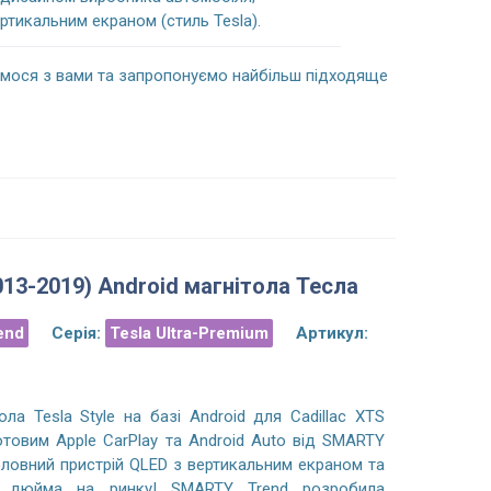
ртикальним екраном (стиль Tesla).
емося з вами та запропонуємо найбільш підходяще
013-2019) Android магнітола Тесла
end
Серія:
Tesla Ultra-Premium
Артикул:
ола Tesla Style на базі Android для Cadillac XTS
отовим Apple CarPlay та Android Auto від SMARTY
оловний пристрій QLED з вертикальним екраном та
,4 дюйма на ринку! SMARTY Trend розробила