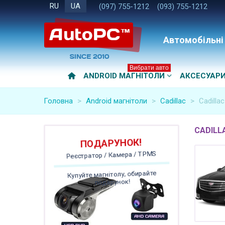
RU
UA
(097) 755-1212
(093) 755-1212
Автомобільні
Вибрати авто
ANDROID МАГНІТОЛИ
АКСЕСУАР
Головна
>
Android магнітоли
>
Cadillac
>
Cadilla
CADILLA
ПОДАРУНОК!
Реєстратор / Камера / TPMS
Купуйте магнітолу, обирайте
подарунок!