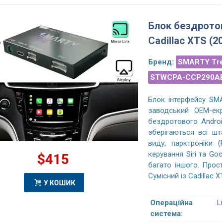
е работают, плюс получил
функцию отображения на экране
й функционал андроида.
сигнализатора приближения
Блок бездротов
а бесплатную установку,
автомобиля сзади. А так все норм.
Cadillac XTS (2
иятный бонус.)
Установили бесплатно, камеру
парковочную переднюю подарили.
Доволен. Рекомендую.
Бренд:
SMARTY Tr
drey P
16/07/2022
STWCPA-CCP290A
За: Антон Ш.
21/02/2023
Блок інтерфейсу SMA
заводський OEM-ек
бездротового Androi
зберігаються всі шт
виду, парктроніки 
керування Siri та Goo
$415
багато іншого. Прос
Сумісний із Cadillac X
У КОШИК
Операційна
L
система: