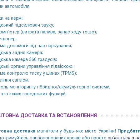
и автомобіля:
и на кермі;
ський підсилювач звуку;
комп'ютер (витрата палива, запас ходу тощо);
ціонер;
ма допомоги під час паркування;
ська задня камера;
ська камера 360 градусів;
ські органи управління підвіскою;
ма контролю тиску у шинах (TPMS);
ління світлом;
оль моніторингу гібридної/акумуляторної системи;
гато інших заводських функцій.
ШТОВНА ДОСТАВКА ТА ВСТАНОВЛЕННЯ
товна доставка
магнітоли у будь-яке місто України!
Придбати
 дотримуйтесь запропонованих кроків або просто
зв'яжіться з н