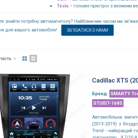
Tesla
– головні пристрої з великим ве
те знайти потрібну автомагнітолу? Найближчим часом ми зв'яж
ня для вашого автомобіля!
ЗВ'ЯЗАТИСЯ З НАМИ
тність
Cadillac XTS (2
Бренд:
SMARTY Tr
STUIST-1685
Автомобільна магніт
(2013-2019) з бездр
Trend - найкращий г
діагоналлю 9,7/10