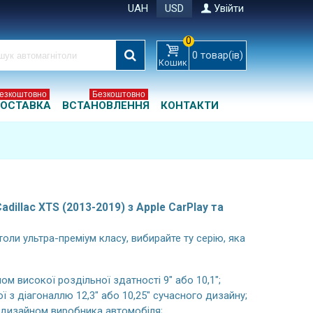
UAH
USD
Увійти
0
0
товар(ів)
Кошик
езкоштовно
Безкоштовно
ОСТАВКА
ВСТАНОВЛЕННЯ
КОНТАКТИ
dillac XTS (2013-2019) з Apple CarPlay та
оли ультра-преміум класу, вибирайте ту серію, яка
ом високої роздільної здатності 9" або 10,1";
ї з діагоналлю 12,3" або 10,25" сучасного дизайну;
м дизайном виробника автомобіля;