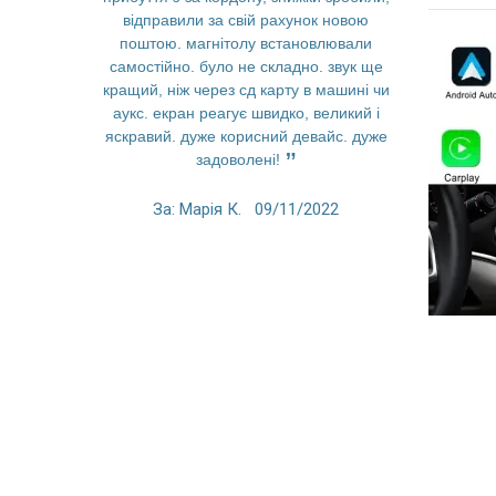
відправили за свій рахунок новою
функции вс
поштою. магнітолу встановлювали
невероятны
самостійно. було не складно. звук ще
Спасибо з
кращий, ніж через сд карту в машині чи
пр
аукс. екран реагує швидко, великий і
яскравий. дуже корисний девайс. дуже
За: An
задоволені!
За: Марія К.
09/11/2022