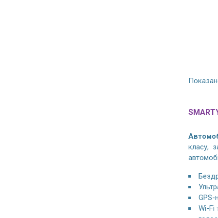
Показано
SMARTY
Автомоб
класу, 
автомобі
Бездр
Ультр
GPS-н
Wi-Fi