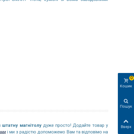
0
Кошик
Пошук
 штатну магнітолу
дуже просто! Додайте товар у
Вверх
ами
і ми з радістю допоможемо Вам та відповімо на