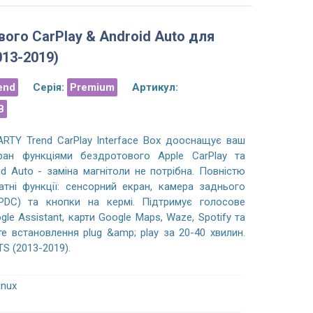
показывает чем оригинальный экран,
ручку, яка коштує дороще 
все штатные функции остались
люди не жадні ! ) Друга 
ого CarPlay & Android Auto для
рабочими (родное BMW NBT меню,
від цих хлопців, перша пр
013-2019)
iDrive джойстик, Handsfree, камера
працює вже третій 
заднего вида, парктронник и т.д.).
end
Серія:
Premium
Артикул:
За: Роман Я.
02/0
За: Максим Я.
02/05/2023
B
RTY Trend CarPlay Interface Box дооснащує ваш
ран функціями бездротового Apple CarPlay та
d Auto - заміна магнітоли не потрібна. Повністю
атні функції: сенсорний екран, камера заднього
(PDC) та кнопки на кермі. Підтримує голосове
gle Assistant, карти Google Maps, Waze, Spotify та
те встановлення plug &amp; play за 20-40 хвилин.
TS (2013-2019).
inux