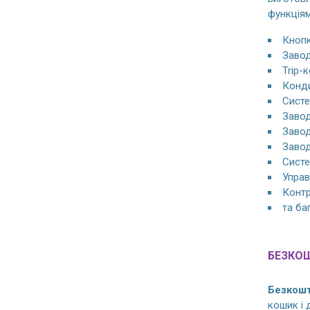
функціям
Кнопк
Завод
Trip-
Конди
Систе
Завод
Завод
Завод
Систе
Управ
Контр
та ба
БЕЗКО
Безкош
кошик і