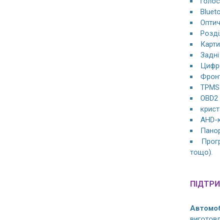
голос
Bluet
Оптич
Розді
Карти
Задні
Цифро
Фронт
TPMS 
OBD2 
крист
AHD-к
Панор
Прогр
тощо).
ПІДТРИ
Автомоб
виготов