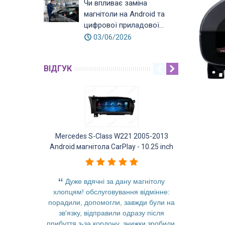
Чи впливає заміна
магнітоли на Android та
цифрової приладової...
03/06/2026
ВІДГУК
Mercedes S-Class W221 2005-2013
Mercedes GL
Android магнітола CarPlay - 10.25 inch
Android ма
Дуже вдячні за дану магнітолу
Заменил 
хлопцям! обслуговування відмінне:
отлично
порадили, допомогли, завжди були на
качест
зв'язку, відправили одразу після
быстроде
прибуття з-за кордону, знижки зробили,
современ