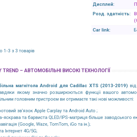
Дисплей:
П
Розд. здатність:
В
(
Car link:
Б
 1-3 з 3 товарів
 TREND – АВТОМОБІЛЬНІ ВИСОКІ ТЕХНОЛОГІЇ
ільна магнітола Android для Cadillac XTS (2013-2019)
від
завдяки якому значно розширюються функції вашого автомоб
льним головним пристроєм ви отримаєте такі нові можливості:
отовий зв'язок Apple Carplay та Android Auto ;
а-яскрава та барвиста QLED/IPS-матриця більше заводського ек
авігація (Google, Waze, TomTom, iGo та ін.);
 та Інтернет 4G/5G;