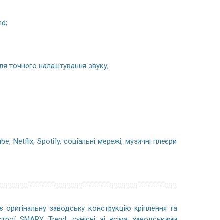
nd;
я точного налаштування звуку;
, Netflix, Spotify, соціальні мережі, музичні плеєри
 оригінальну заводську конструкцію кріплення та
строї SMARY Trend, сумісні зі всіма заводськими