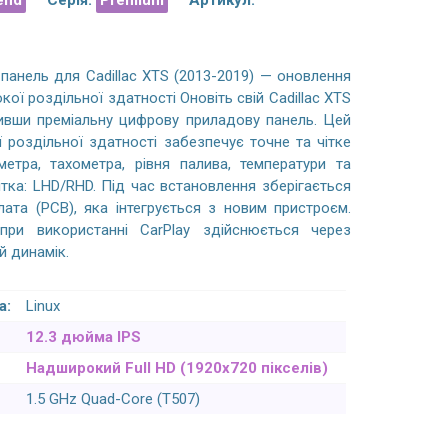
end
Серія:
Premium
Артикул:
анель для Cadillac XTS (2013-2019) — оновлення
ої роздільної здатності Оновіть свій Cadillac XTS
вивши преміальну цифрову приладову панель. Цей
 роздільної здатності забезпечує точне та чітке
етра, тахометра, рівня палива, температури та
ітка: LHD/RHD. Під час встановлення зберігається
ата (PCB), яка інтегрується з новим пристроєм.
при використанні CarPlay здійснюється через
й динамік.
BMW 5 F10/F11, M5 (2010-2017) Android
VW Multivan, Caravelle, Tr
магнітола CarPlay - 10.25 дюймів
2003-2019 Android магн
а:
Linux
12.3 дюйма IPS
Качество магнитолы очень высокое,
Замовлення пришло
Надширокий Full HD (1920x720 пікселів)
покрытие пластика Soft-touch, такое же
встановив спеціаліст за
1.5 GHz Quad-Core (T507)
как и на других оригинальный
включаючи камеру і парк
пластиковых деталях, качество картинки
стало як рідне, виглядає
супер, матрица IPS, реально красивее
Окрема подяка за штат