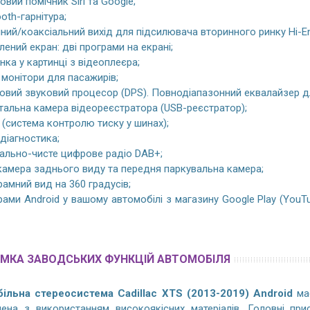
овий помічник Siri та Google;
ooth-гарнітура;
ний/коаксіальний вихід для підсилювача вторинного ринку Hi-E
лений екран: дві програми на екрані;
нка у картинці з відеоплеєра;
 монітори для пасажирів;
вий звуковий процесор (DPS). Повнодіапазонний еквалайзер дл
альна камера відеореєстратора (USB-реєстратор);
(система контролю тиску у шинах);
діагностика;
ально-чисте цифрове радіо DAB+;
амера заднього виду та передня паркувальна камера;
амний вид на 360 градусів;
ами Android у вашому автомобілі з магазину Google Play (YouTube
МКА ЗАВОДСЬКИХ ФУНКЦІЙ АВТОМОБІЛЯ
ільна стереосистема Cadillac XTS (2013-2019) Android
має
лена з використанням високоякісних матеріалів. Головні при