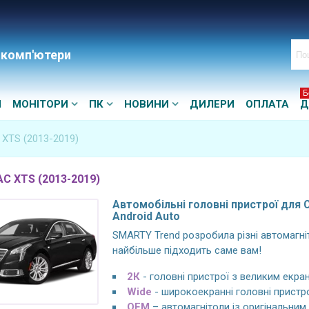
 комп'ютери
Б
И
МОНІТОРИ
ПК
НОВИНИ
ДИЛЕРИ
ОПЛАТА
Д
c XTS (2013-2019)
C XTS (2013-2019)
Автомобільні головні пристрої для Ca
Android Auto
SMARTY Trend розробила різні автомагніт
найбільше підходить саме вам!
2К
- головні пристрої з великим екран
Wide
- широкоекранні головні пристро
OEM
– автомагнітоли із оригінальни