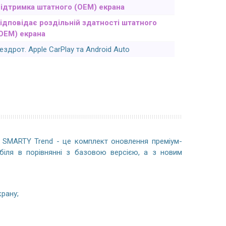
ідтримка штатного (OEM) екрана
ідповідає роздільній здатності штатного
OEM) екрана
ездрот. Apple CarPlay та Android Auto
 SMARTY Trend - це комплект оновлення преміум-
іля в порівнянні з базовою версією, а з новим
рану;