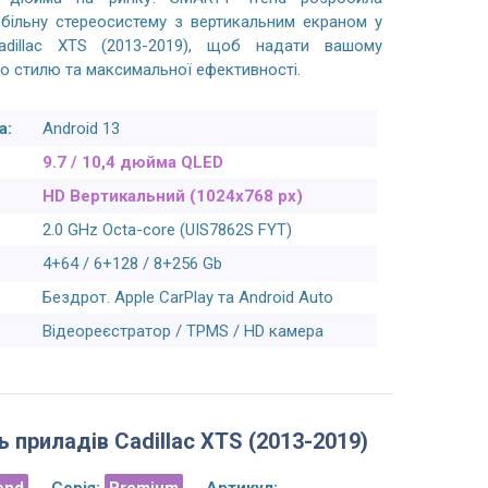
більну стереосистему з вертикальним екраном у
adillac XTS (2013-2019), щоб надати вашому
о стилю та максимальної ефективності.
а:
Android 13
9.7 / 10,4 дюйма QLED
HD Вертикальний (1024x768 px)
2.0 GHz Octa-core (UIS7862S FYT)
4+64 / 6+128 / 8+256 Gb
Бездрот. Apple CarPlay та Android Auto
Відеореєстратор / TPMS / HD камера
 приладів Cadillac XTS (2013-2019)