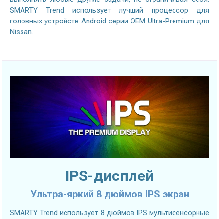
SMARTY Trend использует лучший процессор для
головных устройств Android серии OEM Ultra-Premium для
Nissan.
IPS-дисплей
Ультра-яркий 8 дюймов IPS экран
SMARTY Trend использует 8 дюймов IPS мультисенсорные