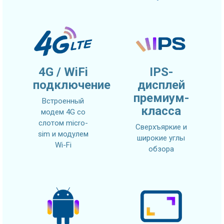
4G / WiFi
IPS-
подключение
дисплей
премиум-
Встроенный
класса
модем 4G со
слотом micro-
Сверхъяркие и
sim и модулем
широкие углы
Wi-Fi
обзора