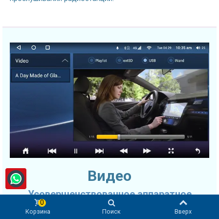
Видео
Усовершенствованное аппаратное
0
ускорение
Корзина
Поиск
Вверх