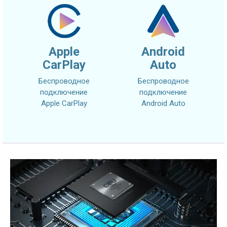
Apple
Android
CarPlay
Auto
Беспроводное
Беспроводное
подключение
подключение
Apple CarPlay
Android Auto