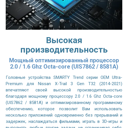
Высокая
производительность
Мощный оптимизированный процессор
2.0 / 1.6 Ghz Octa-core (UIS7862 / 8581A)
Головные устройства SMARTY Trend серии OEM Ultra-
Premium для Nissan X-Trail 3 Gen T32 (2014-2021)
впечатляют своей высокой производительностью
благодаря мощному процессору 2.0 / 1.6 Ghz Octa-core
(UIS7862 / 8581A) и оптимизированному программному
обеспечению, которое позволит Вам использовать
несколько приложений одновременно без прерываний и
задержек, наслаждаться фильмами, играть в 3D-игры и
выполнять любые другие задачи, не ограничивая себя.