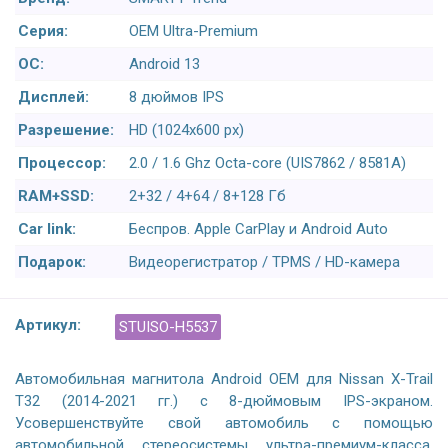
Серия:
OEM Ultra-Premium
ОС:
Android 13
Дисплей:
8 дюймов IPS
Разрешение:
HD (1024х600 px)
Процессор:
2.0 / 1.6 Ghz Octa-core (UIS7862 / 8581A)
RAM+SSD:
2+32 / 4+64 / 8+128 Гб
Car link:
Беспров. Apple CarPlay и Android Auto
Подарок:
Видеорегистратор / TPMS / HD-камера
Артикул:
STUISO-H5537
Автомобильная магнитола Android OEM для Nissan X-Trail
T32 (2014-2021 гг.) с 8-дюймовым IPS-экраном.
Усовершенствуйте свой автомобиль с помощью
автомобильной стереосистемы ультра-премиум-класса,