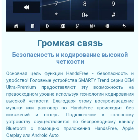
Громкая связь
Безопасность и кодирование высокой
четкости
Основная цель функции HandsFree - безопасность и
удобство! Головные устройства SMARTY Trend серии OEM
Ultra-Premium предоставляют эту возможность на
превосходном уровне используя технологии кодирования
высокой четкости. Благодаря этому воспроизведение
музыки или разговор по HandsFree происходит без
искажений и потерь. Подключение к головному
устройству осуществляется по беспроводному каналу
Bluetooth с помощью приложения HandsFree, Apple
Carplay или Android Auto.