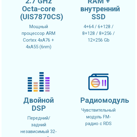
2.7 GHz
RAM +
Octa-core
внутренний
(UIS7870CS)
SSD
Мощный
4+64 / 6+128 /
процессор ARM
8+128 / 8+256 /
Cortex 4xA76 +
12+256 Gb
4xA55 (6nm)
Двойной
Радиомодуль
DSP
Чувствительный
модуль FM-
Передний/
радио с RDS
задний
независимый 32-