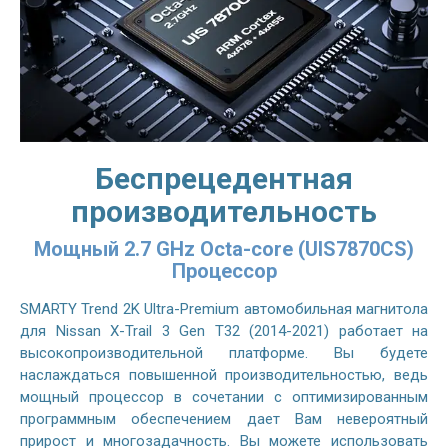
Беспрецедентная
производительность
Мощный 2.7 GHz Octa-core (UIS7870CS)
Процессор
SMARTY Trend 2K Ultra-Premium автомобильная магнитола
для Nissan X-Trail 3 Gen T32 (2014-2021) работает на
высокопроизводительной платформе. Вы будете
наслаждаться повышенной производительностью, ведь
мощный процессор в сочетании с оптимизированным
программным обеспечением дает Вам невероятный
прирост и многозадачность. Вы можете использовать