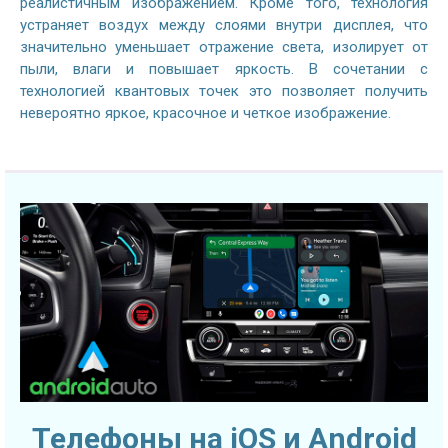
реалистичным изображением. Кроме того, технология
устраняет воздух между слоями внутри дисплея, что
значительно уменьшает отражение света, изолирует от
пыли, влаги и повышает яркость. В сочетании с
технологией квантовых точек это позволяет получить
невероятно яркое, красочное и четкое изображение.
Телефоны на iOS и Android