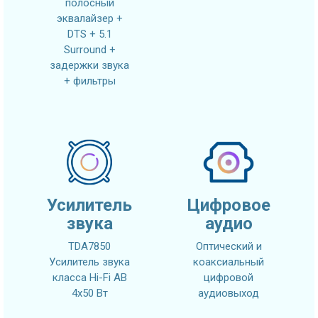
полосный
эквалайзер +
DTS + 5.1
Surround +
задержки звука
+ фильтры
Усилитель
Цифровое
звука
аудио
TDA7850
Оптический и
Усилитель звука
коаксиальный
класса Hi-Fi AB
цифровой
4x50 Вт
аудиовыход