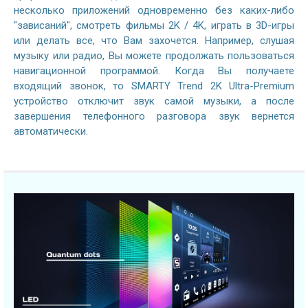
несколько приложений одновременно без каких-либо
"зависаний", смотреть фильмы 2K / 4K, играть в 3D-игры
или делать все, что Вам захочется. Например, слушая
музыку или радио, Вы можете продолжать пользоваться
навигационной программой. Когда Вы получаете
входящий звонок, то SMARTY Trend 2K Ultra-Premium
устройство отключит звук самой музыки, а после
завершения телефонного разговора звук вернется
автоматически.