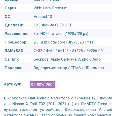
Серия:
Wide Ultra-Premium
ОС:
Android 13
Дисплей:
12.3 дюйма QLED 2.5D
Разрешение:
Full HD Ultra-wide (1920x720 px)
Процессор:
2.0 GHz Octa-core (UIS7862S FYT)
RAM+SSD:
2+32 / 4+64 / 6+128 / 8+128 / 8+256 Гб
Car link:
Беспров. Apple CarPlay и Android Auto
Подарок:
Видеорегистратор / TPMS / HD-камера
Артикул:
STUISW-2004
Широкоэкранная Android-магнитола с экраном 12,3 дюйма
для Nissan X-Trail T32 (2014-2021 гг.) от SMARTY Trend —
лучшее головное устройство. Широкоэкранная Android
магнитола SMARTY Trend собрана из лучших компонентов.