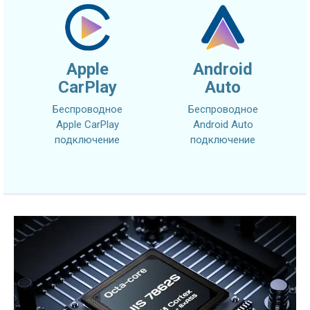
Apple
Android
CarPlay
Auto
Беспроводное
Беспроводное
Apple CarPlay
Android Auto
подключение
подключение