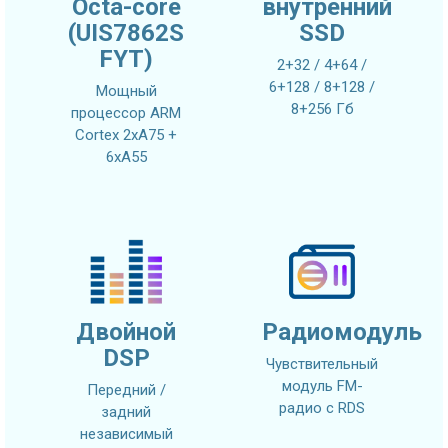
Octa-core
внутренний
(UIS7862S
SSD
FYT)
2+32 / 4+64 /
6+128 / 8+128 /
Мощный
8+256 Гб
процессор ARM
Cortex 2xA75 +
6xA55
Двойной
Радиомодуль
DSP
Чувствительный
модуль FM-
Передний /
радио с RDS
задний
независимый