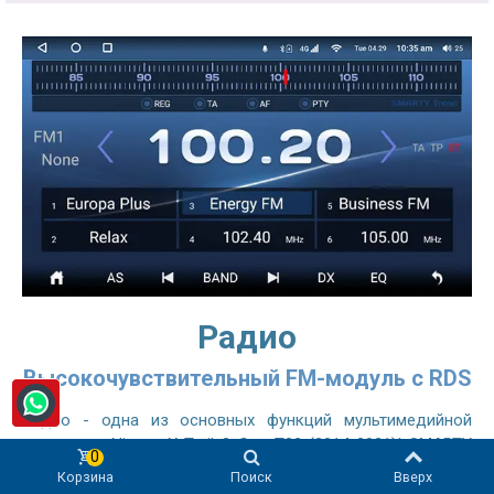
Радио
Высокочувствительный FM-модуль с RDS
Радио - одна из основных функций мультимедийной
системы в Nissan X-Trail 3 Gen T32 (2014-2021)! SMARTY
0
Trend Wide Ultra-Premium автомагнитола оснащена
Корзина
Поиск
Вверх
высокочувствительным радиомодулем, сравнимым с