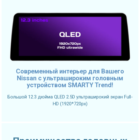
Современный интерьер для Вашего
Nissan с ультрашироким головным
устройством SMARTY Trend!
Большой 12.3 дюйма QLED 2.5D ультраширокий экран Full-
HD (1920*720px)