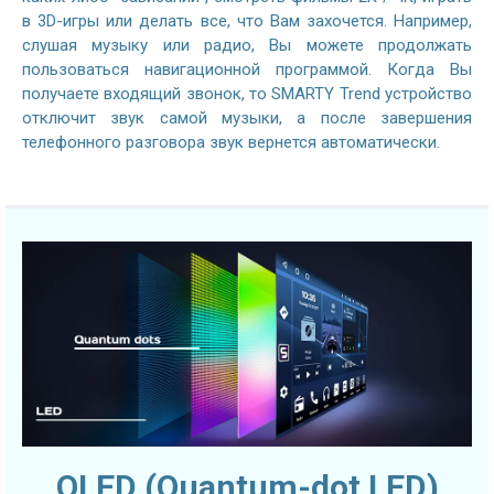
в 3D-игры или делать все, что Вам захочется. Например,
слушая музыку или радио, Вы можете продолжать
пользоваться навигационной программой. Когда Вы
получаете входящий звонок, то SMARTY Trend устройство
отключит звук самой музыки, а после завершения
телефонного разговора звук вернется автоматически.
QLED (Quantum-dot LED)