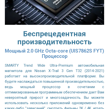
Беспрецедентная
производительность
Мощный 2.0 GHz Octa-core (UIS7862S FYT)
Процессор
SMARTY Trend Wide Ultra-Premium автомобильная
магнитола для Nissan X-Trail 3 Gen T32 (2014-2021)
работает на высокопроизводительной платформе. Вы
будете наслаждаться повышенной производительностью,
ведь мощный процессор в сочетании с
оптимизированным программным обеспечением дает Вам
невероятный прирост и многозадачность. Вы можете
использовать несколько приложений одновременно без
каких-либо "зависаний", смотреть фильмы 2K / 4K, играть