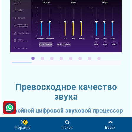
Превосходное качество
звука
Двойной цифровой звуковой процессор
Качество звука очень часто выходит на первое место при
0
Корзина
Поиск
Вверх
выборе автомобильного головного устройства. SMARTY