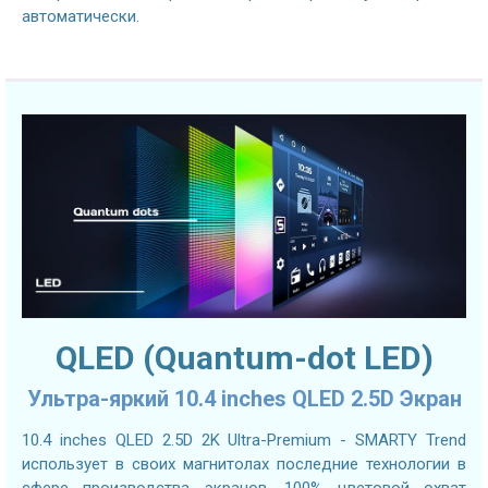
автоматически.
QLED (Quantum-dot LED)
Ультра-яркий 10.4 inches QLED 2.5D Экран
10.4 inches QLED 2.5D 2K Ultra-Premium - SMARTY Trend
использует в своих магнитолах последние технологии в
сфере производства экранов. 100% цветовой охват