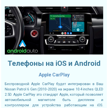
Телефоны на iOS и Android
Apple CarPlay
Беспроводной Apple CarPlay будет интегрирован в Ваш
Nissan Patrol 6 Gen (2010-2020) на экране 10.4 inches QLED
2.5D. Apple CarPlay это стандарт Apple, который позволяет
автомобильной магнитоле быть дисплеем и
контроллером для устройства работающим на iOS.