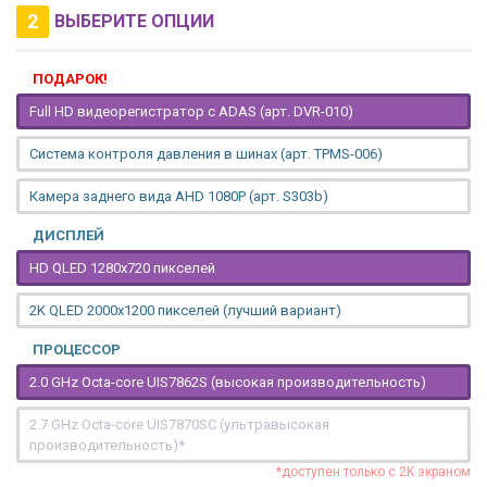
2
ВЫБЕРИТЕ ОПЦИИ
ПОДАРОК!
Full HD видеорегистратор с ADAS (арт. DVR-010)
Система контроля давления в шинах (арт. TPMS-006)
Камера заднего вида AHD 1080P (арт. S303b)
ДИСПЛЕЙ
HD QLED 1280x720 пикселей
2K QLED 2000х1200 пикселей (лучший вариант)
ПРОЦЕССОР
2.0 GHz Octa-core UIS7862S (высокая производительность)
2.7 GHz Octa-core UIS7870SC (ультравысокая
производительность)*
*доступен только с 2K экраном