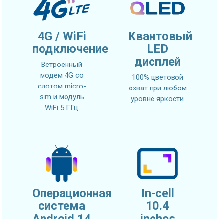
4G / WiFi
Квантовый
подключение
LED
дисплей
Встроенный
модем 4G со
100% цветовой
слотом micro-
охват при любом
sim и модуль
уровне яркости
WiFi 5 ГГц
Операционная
In-cell
система
10.4
Android 14
inches