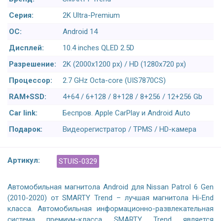
Серия:
2K Ultra-Premium
ОС:
Android 14
Дисплей:
10.4 inches QLED 2.5D
Разрешение:
2K (2000x1200 px) / HD (1280x720 px)
Процессор:
2.7 GHz Octa-core (UIS7870CS)
RAM+SSD:
4+64 / 6+128 / 8+128 / 8+256 / 12+256 Gb
Car link:
Беспров. Apple CarPlay и Android Auto
Подарок:
Видеорегистратор / TPMS / HD-камера
Артикул:
STUIS-0329
Автомобильная магнитола Android для Nissan Patrol 6 Gen
(2010-2020) от SMARTY Trend – лучшая магнитола Hi-End
класса. Автомобильная информационно-развлекательная
система премиум-класса SMARTY Trend является