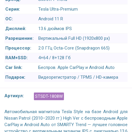
Серия:
Tesla Ultra-Premium
ОС:
Android 11 R
Дисплей:
13.6 дюймов IPS
Разрешение:
Вертикальный Full HD (1920x800 px)
Процессор:
2.0 ГГц Octa-Core (Snapdragon 665)
RAM+SSD:
4+64 / 8+128 Гб
Car link:
Беспров. Apple CarPlay и Android Auto
Подарок:
Видеорегистратор / TPMS / HD-камера
Артикул:
STSDT-1808W
Автомобильная магнитола Tesla Style на базе Android для
Nissan Patrol (2010–2020 гг.) High Ver с беспроводным Apple
CarPlay и Android Auto от SMARTY Trend — лучшее головное
устройство с вертикальным экраном IPS с диагональю 13,6