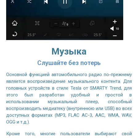
Музыка
Слушайте без потерь
Основной функцией автомобильного радио по-прежнему
является воспроизведение музыкального контента. Для
головных устройств в стиле Tesla от SMARTY Trend, для
этого был разработан удобный и простой в
использовании музыкальный плеер, способный
воспроизводить медиатеку (внутреннюю или USB) во всех
доступных форматах (MP3, FLAC AC-3, AAC, WMA, WAV,
OGG и т.д.).
Кроме того, многие пользователи выбирают свой