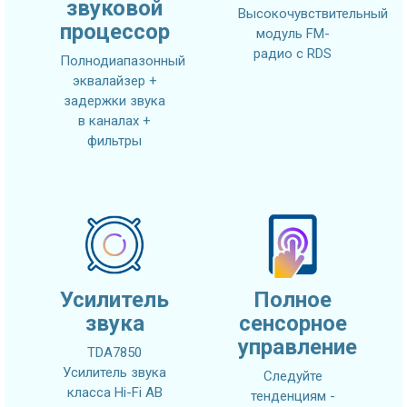
звуковой
Высокочувствительный
процессор
модуль FM-
радио с RDS
Полнодиапазонный
эквалайзер +
задержки звука
в каналах +
фильтры
Усилитель
Полное
звука
сенсорное
управление
TDA7850
Усилитель звука
Следуйте
класса Hi-Fi AB
тенденциям -