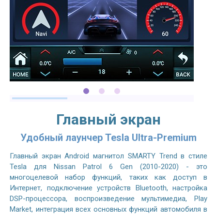
Главный экран
Удобный лаунчер Tesla Ultra-Premium
Главный экран Android магнитол SMARTY Trend в стиле
Tesla для Nissan Patrol 6 Gen (2010-2020) - это
многоцелевой набор функций, таких как доступ в
Интернет, подключение устройств Bluetooth, настройка
DSP-процессора, воспроизведение мультимедиа, Play
Market, интеграция всех основных функций автомобиля в