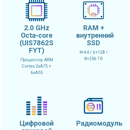
2.0 GHz
RAM +
Octa-core
внутренний
(UIS7862S
SSD
FYT)
4+64 / 6+128 /
8+256 Гб
Процессор ARM
Cortex 2xA75 +
6xA55
Цифровой
Радиомодуль