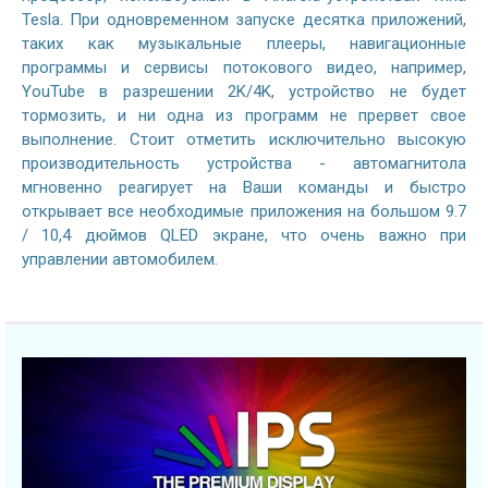
Tesla. При одновременном запуске десятка приложений,
таких как музыкальные плееры, навигационные
программы и сервисы потокового видео, например,
YouTube в разрешении 2K/4K, устройство не будет
тормозить, и ни одна из программ не прервет свое
выполнение. Стоит отметить исключительно высокую
производительность устройства - автомагнитола
мгновенно реагирует на Ваши команды и быстро
открывает все необходимые приложения на большом 9.7
/ 10,4 дюймов QLED экране, что очень важно при
управлении автомобилем.