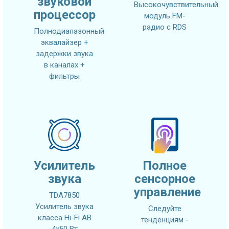
звуковой
Высокочувствительный
процессор
модуль FM-
радио с RDS
Полнодиапазонный
эквалайзер +
задержки звука
в каналах +
фильтры
Усилитель
Полное
звука
сенсорное
управление
TDA7850
Усилитель звука
Следуйте
класса Hi-Fi AB
тенденциям -
4x50 Вт