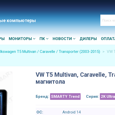
ые компьютеры
РЫ
МОНИТОРЫ
ПК
НОВОСТИ
ДИЛЕРЫ
ОПЛАТ
lkswagen T5 Multivan / Caravelle / Transporter (2003-2015)
>
VW T
VW T5 Multivan, Caravelle, T
магнитола
Бренд:
SMARTY Trend
Серия:
2K Ultr
ОС:
Android 14