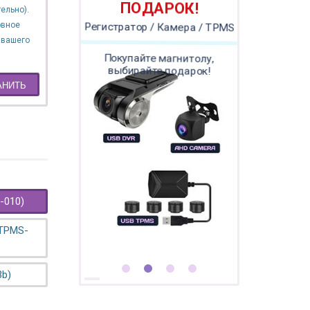
ПОДАРОК!
ельно).
овное
Регистратор / Камера / TPMS
 вашего
Покупайте магнитолу,
выбирайте подарок!
АНИТЬ
-010)
 TPMS-
3b)