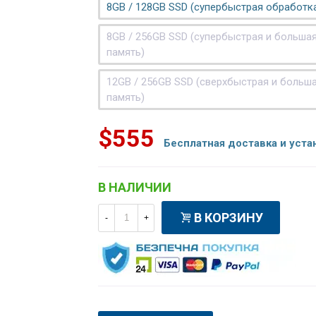
8GB / 128GB SSD (супербыстрая обработк
8GB / 256GB SSD (супербыстрая и больша
память)
12GB / 256GB SSD (сверхбыстрая и больш
память)
$555
Бесплатная доставка и уста
В НАЛИЧИИ
В КОРЗИНУ
-
+