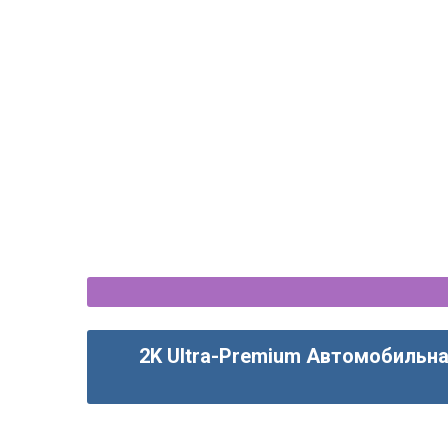
$550
$500
an, Caravelle, Transporter (2003-
2015) Android...
VW Multivan, Caravelle, Tr
2003-2019 Androi
2K Ultra-Premium Автомобильна