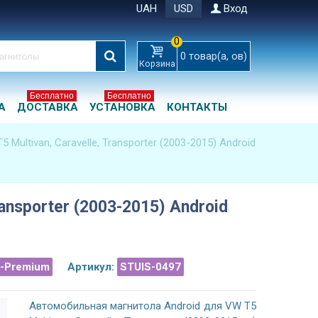
UAH
USD
Вход
0
0
товар(а, ов)
Корзина
Бесплатно
Бесплатно
А
ДОСТАВКА
УСТАНОВКА
КОНТАКТЫ
5 Multivan, Caravelle, Transporter (2003-2015) Android
ransporter (2003-2015) Android
a-Premium
Артикул:
STUIS-0497
Автомобильная магнитола Android для VW T5