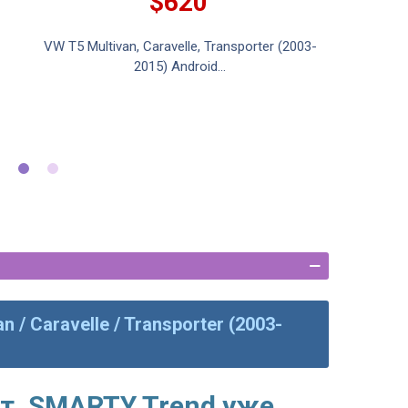
$620
VW T5 Multivan, Caravelle, Transporter (2003-
Smart
2015) Android...
сис
 / Caravelle / Transporter (2003-
т, SMARTY Trend уже