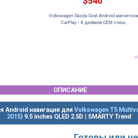
$540
Volkswagen Skoda Seat Android магнитола
CarPlay - 8 дюймов OEM стиль
ansporter T5/T6
d...
ОПИСАНИЕ
я Android навигация для
Volkswagen T5 Multivan
2015)
9.5 inches QLED 2.5D | SMARTY Trend
Готовы или не