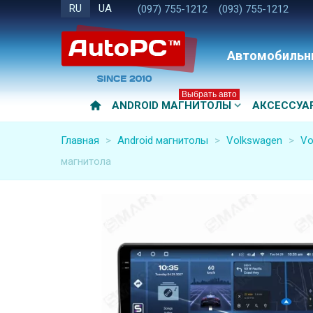
RU
UA
(097) 755-1212
(093) 755-1212
Автомобильн
Выбрать авто
ANDROID МАГНИТОЛЫ
АКСЕССУА
Главная
>
Android магнитолы
>
Volkswagen
>
Vo
магнитола