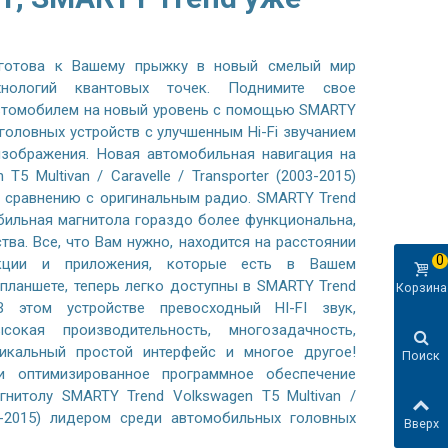
готова к Вашему прыжку в новый смелый мир
хнологий квантовых точек. Поднимите свое
автомобилем на новый уровень с помощью SMARTY
 головных устройств с улучшенным Hi-Fi звучанием
зображения. Новая автомобильная навигация на
T5 Multivan / Caravelle / Transporter (2003-2015)
 сравнению с оригинальным радио. SMARTY Trend
бильная магнитола гораздо более функциональна,
тва. Все, что Вам нужно, находится на расстоянии
0
нкции и приложения, которые есть в Вашем
планшете, теперь легко доступны в SMARTY Trend
Корзина
В этом устройстве превосходный HI-FI звук,
сокая производительность, многозадачность,
никальный простой интерфейс и многое другое!
Поиск
 оптимизированное программное обеспечение
гнитолу SMARTY Trend Volkswagen T5 Multivan /
003-2015) лидером среди автомобильных головных
Вверх