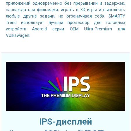
приложений одновременно без прерываний и задержек,
наслаждаться фильмами, играть в 3D-игры и выполнять
любые другие задачи, не ограничивая себя. SMARTY
Trend использует лучший процессор для головных
устройств Android серии OEM Ultra-Premium для
Volkswagen.
IPS-дисплей