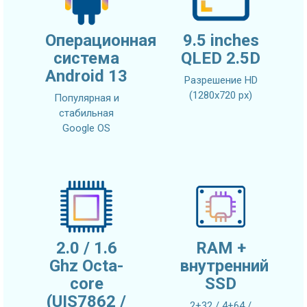
Операционная
9.5 inches
система
QLED 2.5D
Android 13
Разрешение HD
(1280х720 px)
Популярная и
стабильная
Google OS
2.0 / 1.6
RAM +
Ghz Octa-
внутренний
core
SSD
(UIS7862 /
2+32 / 4+64 /