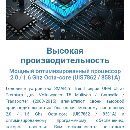
Высокая
производительность
Мощный оптимизированный процессор
2.0 / 1.6 Ghz Octa-core (UIS7862 / 8581A)
Головные устройства SMARTY Trend серии OEM Ultra-
Premium для Volkswagen T5 Multivan / Caravelle /
Transporter (2003-2015) впечатляют своей высокой
производительностью благодаря мощному процессору
2.0 / 1.6 Ghz Octa-core (UIS7862 / 8581A) и
оптимизированному программному обеспечению,
которое позволит Вам использовать несколько