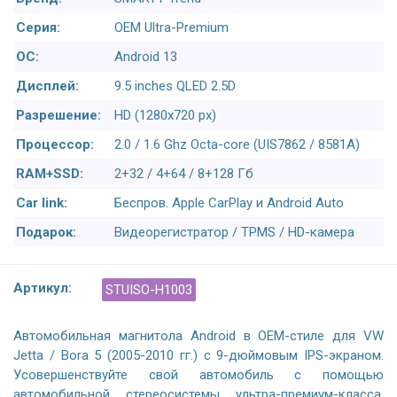
Серия:
OEM Ultra-Premium
ОС:
Android 13
Дисплей:
9.5 inches QLED 2.5D
Разрешение:
HD (1280х720 px)
Процессор:
2.0 / 1.6 Ghz Octa-core (UIS7862 / 8581A)
RAM+SSD:
2+32 / 4+64 / 8+128 Гб
Car link:
Беспров. Apple CarPlay и Android Auto
Подарок:
Видеорегистратор / TPMS / HD-камера
Артикул:
STUISO-H1003
Автомобильная магнитола Android в OEM-стиле для VW
Jetta / Bora 5 (2005-2010 гг.) с 9-дюймовым IPS-экраном.
Усовершенствуйте свой автомобиль с помощью
автомобильной стереосистемы ультра-премиум-класса,