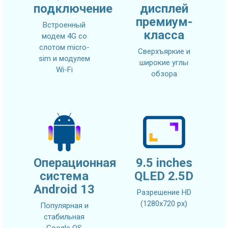
подключение
дисплей
премиум-
Встроенный
класса
модем 4G со
слотом micro-
Сверхъяркие и
sim и модулем
широкие углы
Wi-Fi
обзора
Операционная
9.5 inches
система
QLED 2.5D
Android 13
Разрешение HD
(1280х720 px)
Популярная и
стабильная