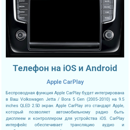
Телефон на iOS и Android
Apple CarPlay
Беспроводная функция Apple CarPlay будет интегрирована
в Ваш Volkswagen Jetta / Bora 5 Gen (2005-2010) на 9.5
inches QLED 2.5D экран. Apple CarPlay это стандарт Apple,
который позволяет автомобильному радио быть
дисплеем и контроллером для устройства iOS. CarPlay
интерфейс обеспечивает трансляцию аудио и