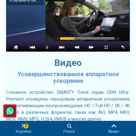
Видео
Усовершенствованное аппаратное
ускорение
Головное устройство SMARTY Trend серии OEM Ultra-
Premium оснащены передовым аппаратным ускорением,
обеспечивающим воспроизведение HD / Full-HD / 2K / 4K
видео в различных форматах, таких как AVI, MP4, MKV,
MOV, WMV, MPG, H.264, RMVB и многих других.
0
Кроме того, Вы можете установить приложение YouTube
Корзина
Поиск
Вверх