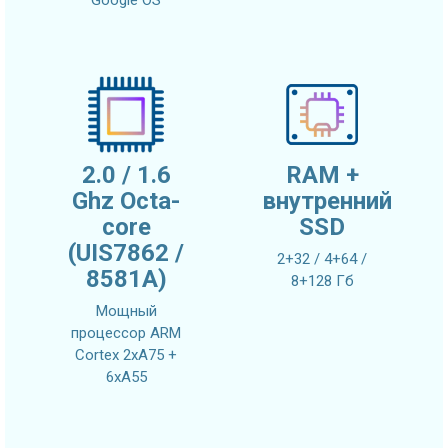
Google OS
2.0 / 1.6
RAM +
Ghz Octa-
внутренний
core
SSD
(UIS7862 /
2+32 / 4+64 /
8581A)
8+128 Гб
Мощный
процессор ARM
Cortex 2xA75 +
6xA55