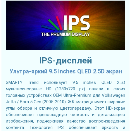
IPS-дисплей
Ультра-яркий 9.5 inches QLED 2.5D экран
SMARTY Trend использует 9.5 inches QLED 2.5D
мультисенсорные HD (1280х720 px) панели в своих
головных устройствах OEM Ultra-Premium для Volkswagen
Jetta / Bora 5 Gen (2005-2010). ЖК-матрица имеет широкие
углы обзора и отличную цветопередачу. Этот HD-экран
обеспечивает превосходную четкость и детализацию
изображения, подчеркивая качество воспроизведения
контента. Технология IPS обеспечивает яркость и