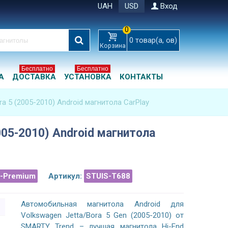
UAH
USD
Вход
0
0
товар(а, ов)
Корзина
Бесплатно
Бесплатно
А
ДОСТАВКА
УСТАНОВКА
КОНТАКТЫ
ra 5 (2005-2010) Android магнитола CarPlay
2005-2010) Android магнитола
a-Premium
Артикул:
STUIS-T688
Автомобильная магнитола Android для
Volkswagen Jetta/Bora 5 Gen (2005-2010) от
SMARTY Trend – лучшая магнитола Hi-End