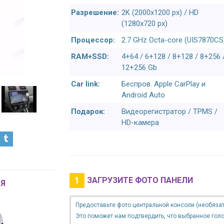
Разрешение:
2K (2000x1200 px) / HD
(1280x720 px)
Процессор:
2.7 GHz Octa-core (UIS7870CS
RAM+SSD:
4+64 / 6+128 / 8+128 / 8+256 
12+256 Gb
Car link:
Беспров. Apple CarPlay и
Android Auto
Подарок:
Видеорегистратор / TPMS /
HD-камера
1
ЗАГРУЗИТЕ ФОТО ПАНЕЛИ
Я
Предоставьте фото центральной консоли (необязат
Это поможет нам подтвердить, что выбранное гол