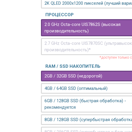
2K QLED 2000х1200 пикселей (лучший вари
ПРОЦЕССОР
2.0 GHz Octa-core UIS7862S (высокая
производительность)
2.7 GHz Octa-core UIS7870SC (ультравысо
производительность)*
*доступен только 
RAM / SSD НАКОПИТЕЛЬ
2GB / 32GB SSD (недорогой)
4GB / 64GB SSD (оптимальный)
6GB / 128GB SSD (быстрая обработка) -
рекомендуется
8GB / 128GB SSD (супербыстрая обработк