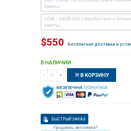
8GB / 256GB SSD (супербыстрая и больша
память)
12GB / 256GB SSD (сверхбыстрая и больш
память)
$550
Бесплатная доставка и уста
В НАЛИЧИИ
В КОРЗИНУ
-
+
БЫСТРЫЙ ЗАКАЗ
Продавец автозвука?