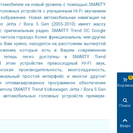
автомобилем на новый уровень с помощью SMARTY
 головных устройств с улучшенным Hi-Fi звучанием
зображения. Новая автомобильная навигация на
en Jetta / Bora 5 Gen (2005-2010) имеет массу
с оригинальным радио. SMARTY Trend ОС Google
гнитола гораздо более функциональна, чем другие
то Вам нужно, находится на расстоянии вытянутой
ложения, которые есть в Вашем современном
, теперь легко доступны в SMARTY Trend
В этом устройстве превосходный HI-FI звук,
сокая производительность, многозадачность,
никальный простой интерфейс и многое другое!
0
 оптимизированное программное обеспечение
Корзина
итолу SMARTY Trend Volkswagen Jetta / Bora 5 Gen
и автомобильных головных устройств премиум-
Поиск
Вверх