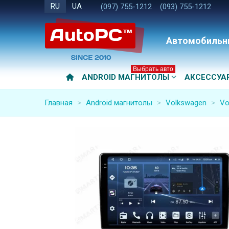
RU
UA
(097) 755-1212
(093) 755-1212
Автомобильн
Выбрать авто
ANDROID МАГНИТОЛЫ
АКСЕССУА
Главная
>
Android магнитолы
>
Volkswagen
>
Vo