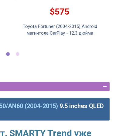
$575
Toyota Fortuner (2004-2015) Android
Toyot
магнитола CarPlay - 12.3 дюйма
An
N50/AN60 (2004-2015)
9.5 inches QLED
т, SMARTY Trend уже