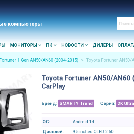
ые компьютеры
РЫ
МОНИТОРЫ
ПК
НОВОСТИ
ДИЛЕРЫ
ОПЛАТ
Fortuner 1 Gen AN50/AN60 (2004-2015)
>
Toyota Fortuner AN50/A
Toyota Fortuner AN50/AN60 
CarPlay
Бренд:
SMARTY Trend
Серия:
2K Ultr
ОС:
Android 14
Дисплей:
9.5 inches QLED 2.5D