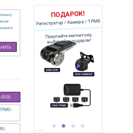
ПОДАРОК!
ельно).
овное
Регистратор / Камера / TPMS
 вашего
Покупайте магнитолу,
выбирайте подарок!
АНИТЬ
-010)
 TPMS-
3b)