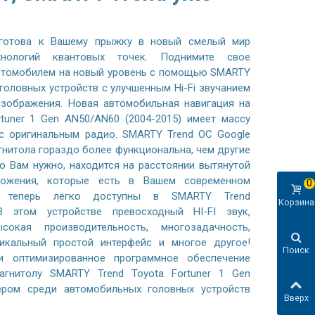
готова к Вашему прыжку в новый смелый мир
хнологий квантовых точек. Поднимите свое
автомобилем на новый уровень с помощью SMARTY
 головных устройств с улучшенным Hi-Fi звучанием
зображения. Новая автомобильная навигация на
rtuner 1 Gen AN50/AN60 (2004-2015) имеет массу
с оригинальным радио. SMARTY Trend ОС Google
гнитола гораздо более функциональна, чем другие
то Вам нужно, находится на расстоянии вытянутой
ложения, которые есть в Вашем современном
0
, теперь легко доступны в SMARTY Trend
Корзина
В этом устройстве превосходный HI-FI звук,
сокая производительность, многозадачность,
никальный простой интерфейс и многое другое!
Поиск
 оптимизированное программное обеспечение
агнитолу SMARTY Trend Toyota Fortuner 1 Gen
ером среди автомобильных головных устройств
Вверх