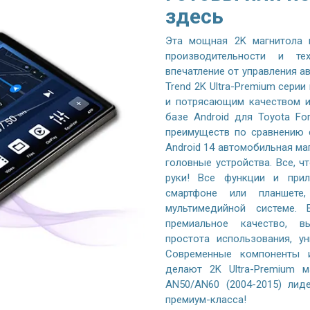
здесь
Эта мощная 2K магнитола 
производительности и те
впечатление от управления 
Trend 2K Ultra-Premium серии
и потрясающим качеством и
базе Android для Toyota Fo
преимуществ по сравнению 
Android 14 автомобильная ма
головные устройства. Все, ч
руки! Все функции и при
смартфоне или планшете
мультимедийной системе. 
премиальное качество, вы
простота использования, у
Современные компоненты и
делают 2K Ultra-Premium м
AN50/AN60 (2004-2015) лид
премиум-класса!