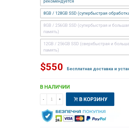
рекомендуется
8GB / 128GB SSD (супербыстрая обработк
8GB / 256GB SSD (супербыстрая и больша
память)
12GB / 256GB SSD (сверхбыстрая и больш
память)
$550
Бесплатная доставка и уста
В НАЛИЧИИ
В КОРЗИНУ
-
+