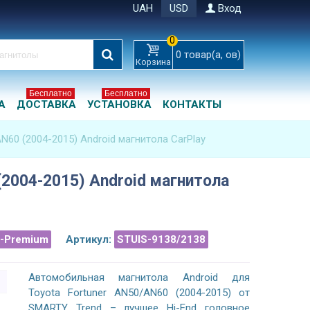
UAH
USD
Вход
0
0
товар(а, ов)
Корзина
Бесплатно
Бесплатно
А
ДОСТАВКА
УСТАНОВКА
КОНТАКТЫ
N60 (2004-2015) Android магнитола CarPlay
(2004-2015) Android магнитола
a-Premium
Артикул:
STUIS-9138/2138
Автомобильная магнитола Android для
Toyota Fortuner AN50/AN60 (2004-2015) от
SMARTY Trend – лучшее Hi-End головное