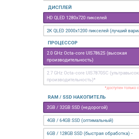
ДИСПЛЕЙ
HD QLED 1280x720 пикселей
2K QLED 2000х1200 пикселей (лучший вари
ПРОЦЕССОР
2.0 GHz Octa-core UIS7862S (высокая
производительность)
2.7 GHz Octa-core UIS7870SC (ультравысо
производительность)*
*доступен только 
RAM / SSD НАКОПИТЕЛЬ
2GB / 32GB SSD (недорогой)
4GB / 64GB SSD (оптимальный)
6GB / 128GB SSD (быстрая обработка) -