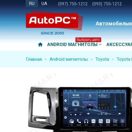
RU
UA
(097) 755-1212
(093) 755-1212
Автомобильн
Выбрать авто
ANDROID МАГНИТОЛЫ
АКСЕССУА
Главная
>
Android магнитолы
>
Toyota
>
Toyota 