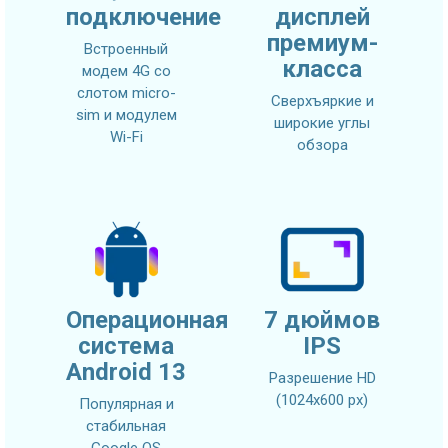
подключение
дисплей
премиум-
Встроенный
класса
модем 4G со
слотом micro-
Сверхъяркие и
sim и модулем
широкие углы
Wi-Fi
обзора
Операционная
7 дюймов
система
IPS
Android 13
Разрешение HD
(1024х600 px)
Популярная и
стабильная