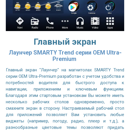
Главный экран
Лаунчер SMARTY Trend серии OEM Ultra-
Premium
Главный экран "Лаунчер" на магнитолах SMARTY Trend
серии OEM Ultra-Premium разработан с учетом удобства и
потребностей водителя для быстрого доступа к
навигации, приложениям и ключевым функциям.
Благодаря этим стартовым установкам Вы можете иметь
несколько рабочих столов одновременно, просто
смахните экран в сторону. Настраиваемый рабочий стол
для приложений позволяет Вам установить любые
виджеты (например, погоду, радио, плеер и т.д.), а
разнообразные цветовые темы позволяют придать