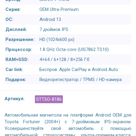
Серия:
OEM Ultra-Premium
ОС:
Android 13
Дисплей:
7 дюймов IPS
Разрешение:
HD (1024х600 px)
Процессор:
1.8 GHz Octa-core (UIS7862 TS10)
RAM+SSD:
4+64 / 6+128 / 8+256 Гб
Car link:
Беспров. Apple CarPlay и Android Auto
Подарок:
Видеорегистратор / TPMS / HD-камера
Артикул:
STTSO-8186
Автомобильная магнитола на платформе Android OEM для
Toyota Fortuner (2004+) с 7-дюймовым IPS-экраном.
Усовершенствуйте свой автомобиль с помощью
автомобильной стереосистемы ультра-премиум-класса,