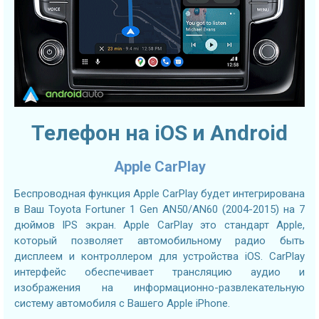
Телефон на iOS и Android
Apple CarPlay
Беспроводная функция Apple CarPlay будет интегрирована
в Ваш Toyota Fortuner 1 Gen AN50/AN60 (2004-2015) на 7
дюймов IPS экран. Apple CarPlay это стандарт Apple,
который позволяет автомобильному радио быть
дисплеем и контроллером для устройства iOS. CarPlay
интерфейс обеспечивает трансляцию аудио и
изображения на информационно-развлекательную
систему автомобиля с Вашего Apple iPhone.