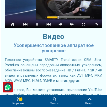
Видео
Усовершенствованное аппаратное
ускорение
Головное устройство SMARTY Trend серии OEM Ultra-
Premium оснащены передовым аппаратным ускорением,
обеспечивающим воспроизведение HD / Full-HD / 2K / 4K
видео в различных форматах, таких как AVI, MP4, MKV,
MOV, WMV, MPG, H.264, RMVB и многих других.
Кроме того, Вы можете установить приложение YouTube
или любой другой сторонний видеоплеер по Вашему
0
выбору из Google Play Store, что расширит Ваши
Корзина
Поиск
Вверх
возможности воспроизведения видео и обеспечит Вам