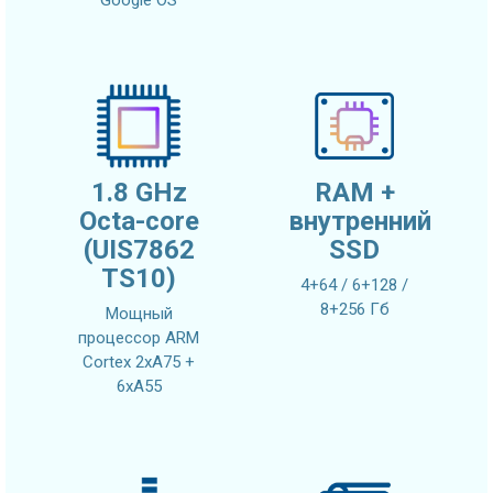
Google OS
1.8 GHz
RAM +
Octa-core
внутренний
(UIS7862
SSD
TS10)
4+64 / 6+128 /
8+256 Гб
Мощный
процессор ARM
Cortex 2xA75 +
6xA55