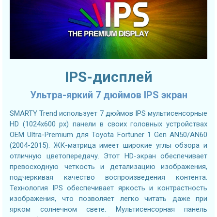
IPS-дисплей
Ультра-яркий 7 дюймов IPS экран
SMARTY Trend использует 7 дюймов IPS мультисенсорные
HD (1024х600 px) панели в своих головных устройствах
OEM Ultra-Premium для Toyota Fortuner 1 Gen AN50/AN60
(2004-2015). ЖК-матрица имеет широкие углы обзора и
отличную цветопередачу. Этот HD-экран обеспечивает
превосходную четкость и детализацию изображения,
подчеркивая качество воспроизведения контента.
Технология IPS обеспечивает яркость и контрастность
изображения, что позволяет легко читать даже при
ярком солнечном свете. Мультисенсорная панель