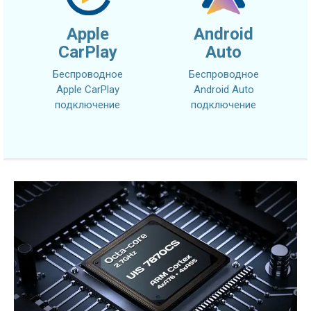
Apple
Android
CarPlay
Auto
Беспроводное
Беспроводное
Apple CarPlay
Android Auto
подключение
подключение