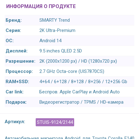
ИНФОРМАЦИЯ О ПРОДУКТЕ
Бренд:
SMARTY Trend
Серия:
2K Ultra-Premium
ОС:
Android 14
Дисплей:
9.5 inches QLED 2.5D
Разрешение:
2K (2000x1200 px) / HD (1280x720 px)
Процессор:
2.7 GHz Octa-core (UIS7870CS)
RAM+SSD:
4+64 / 6+128 / 8+128 / 8+256 / 12+256 Gb
Car link:
Беспров. Apple CarPlay и Android Auto
Подарок:
Видеорегистратор / TPMS / HD-камера
Артикул:
STUIS-9124/2144
Автомобильная магнитола Android для Toyota Corolla E140