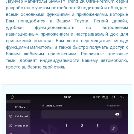
Лаунчер магнитолы SMARTY Trend 2K Ultra-Premium серии
разработан с учетом потребностей водителей и обладает
всеми основными функциями и приложениями, которые
Вам понадобятся в Вашем Toyota. Легкий дизайн,
удобная функциональность со встроенным
навигационным приложением и настраиваемый док для
приложений позволят Вам легко перемещаться между
функциями магнитолы, а также быстро получать доступ к
Вашим любимым приложениям. Различные цветовые
темы добавят индивидуальности Вашему автомобилю,
просто выберите свой стиль.