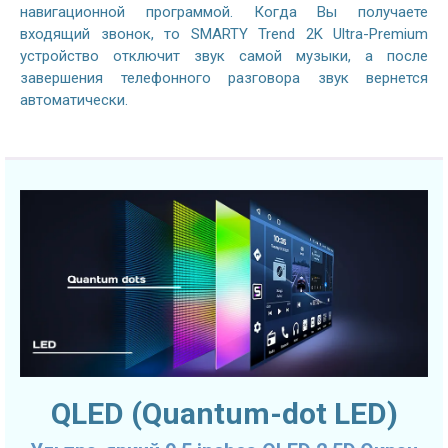
навигационной программой. Когда Вы получаете
входящий звонок, то SMARTY Trend 2K Ultra-Premium
устройство отключит звук самой музыки, а после
завершения телефонного разговора звук вернется
автоматически.
QLED (Quantum-dot LED)