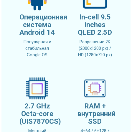
Операционная
In-cell 9.5
система
inches
Android 14
QLED 2.5D
Популярная и
Разрешение 2K
стабильная
(2000x1200 px) /
Google OS
HD (1280x720 px)
2.7 GHz
RAM +
Octa-core
внутренний
(UIS7870CS)
SSD
Мощный
4+64 / 6+128 /