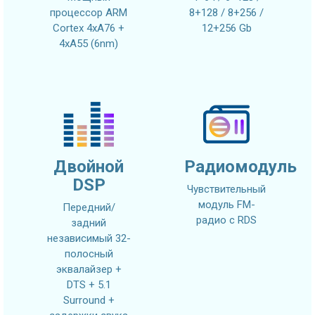
процессор ARM
8+128 / 8+256 /
Cortex 4xA76 +
12+256 Gb
4xA55 (6nm)
Двойной
Радиомодуль
DSP
Чувствительный
модуль FM-
Передний/
радио с RDS
задний
независимый 32-
полосный
эквалайзер +
DTS + 5.1
Surround +