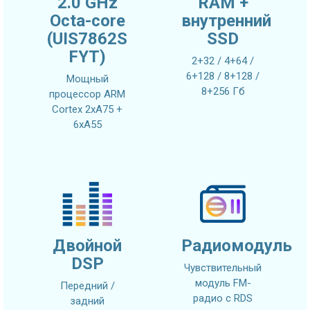
2.0 GHz
RAM +
Octa-core
внутренний
(UIS7862S
SSD
FYT)
2+32 / 4+64 /
6+128 / 8+128 /
Мощный
8+256 Гб
процессор ARM
Cortex 2xA75 +
6xA55
Двойной
Радиомодуль
DSP
Чувствительный
модуль FM-
Передний /
радио с RDS
задний