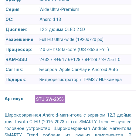
Серия:
Wide Ultra-Premium
ОС:
Android 13
Дисплей:
12.3 дюйма QLED 2.5D
Разрешение:
Full HD Ultra-wide (1920x720 px)
Процессор:
2.0 GHz Octa-core (UIS7862S FYT)
RAM+SSD:
2+32 / 4+64 / 6+128 / 8+128 / 8+256 Гб
Car link:
Беспров. Apple CarPlay и Android Auto
Подарок:
Видеорегистратор / TPMS / HD-камера
Артикул:
STUISW-2056
Широкоэкранная Android-магнитола с экраном 12,3 дюйма
для Toyota C-HR (2016-2023 гг.) от SMARTY Trend — лучшее
головное устройство. Широкоэкранная Android магнитола
SMARTY Trend собрана из лучших компонентов. В