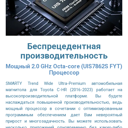
Беспрецедентная
производительность
Мощный 2.0 GHz Octa-core (UIS7862S FYT)
Процессор
SMARTY Trend Wide Ultra-Premium автомобильная
магнитола для Toyota C-HR (2016-2023) работает на
высокопроизводительной платформе. Вы будете
наслаждаться повышенной производительностью, ведь
мощный процессор в сочетании с оптимизированным
программным обеспечением дает Вам невероятный
прирост и многозадачность. Вы можете использовать
несколько приложений одновременно без каких-либо