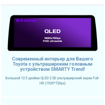
Современный интерьер для Вашего
Toyota с ультрашироким головным
устройством SMARTY Trend!
Большой 12.3 дюйма QLED 2.5D ультраширокий экран Full-
HD (1920*720px)