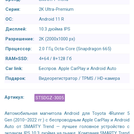
Серия:
2K Ultra-Premium
ОС:
Android 11 R
Дисплей:
10.3 дюйма IPS
Разрешение:
2K (2000x1000 px)
Процессор:
2.0 ГГц Octa-Core (Snapdragon 665)
RAM+SSD:
4+64 / 8+128 Гб
Car link:
Беспров. Apple CarPlay и Android Auto
Подарок:
Видеорегистратор / TPMS / HD-камера
Артикул:
STSDGZ-3005
Автомобильная магнитола Android для Toyota 4Runner 5
Gen (2010–2022 гг.) с беспроводным Apple CarPlay и Android
Auto от SMARTY Trend — лучшее головное устройство с
экраном IPS 10,3 дюйма на рынке. Компания SMARTY Trend