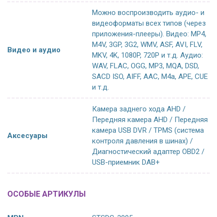
Можно воспроизводить аудио- и
видеоформаты всех типов (через
приложения-плееры). Видео: MP4,
M4V, 3GP, 3G2, WMV, ASF, AVI, FLV,
Видео и аудио
MKV, 4K, 1080P, 720P и т.д. Аудио:
WAV, FLAC, OGG, MP3, MQA, DSD,
SACD ISO, AIFF, AAC, M4a, APE, CUE
и т.д.
Камера заднего хода AHD /
Передняя камера AHD / Передняя
камера USB DVR / TPMS (система
Аксесуары
контроля давления в шинах) /
Диагностический адаптер OBD2 /
USB-приемник DAB+
ОСОБЫЕ АРТИКУЛЫ