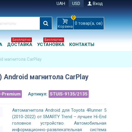
UAH
USD
Вход
0
0
товар(а, ов)
Корзина
Бесплатно
Бесплатно
А
ДОСТАВКА
УСТАНОВКА
КОНТАКТЫ
id магнитола CarPlay
) Android магнитола CarPlay
a-Premium
Артикул:
STUIS-9135/2135
Автомагнитола Android для Toyota 4Runner 5
(2010-2022) от SMARTY Trend – лучшее Hi-End
головное устройство. Автомобильная
информационно-развлекательная система