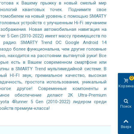
готова к Вашему прыжку в новый смелый мир
хнологий квантовых точек. Поднимите свое
автомобилем на новый уровень с помощью SMARTY
 головных устройств с улучшенным Hi-Fi звучанием
зображения. Новая автомобильная навигация на
ner 5 Gen (2010-2022) имеет массу преимуществ по
 радио. SMARTY Trend ОС Google Android 14
раздо более функциональна, чем другие головные
жно, находится на расстоянии вытянутой руки! Все
орые есть в Вашем современном смартфоне или
тупны в SMARTY Trend мультимедийной системе. В
ный HI-FI звук, премиальное качество, высокая
0
адачность, простота использования, уникальный
Корзина
ногое другое! Современные компоненты и
ммное обеспечение делают 2K Ultra-Premium
yota 4Runner 5 Gen (2010-2022) лидером среди
Поиск
ройств премиум-класса!
Вверх