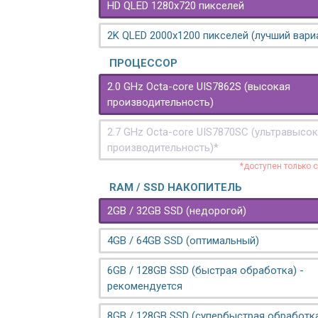
HD QLED 1280x720 пикселей
2K QLED 2000х1200 пикселей (лучший вари
ПРОЦЕССОР
2.0 GHz Octa-core UIS7862S (высокая
производительность)
2.7 GHz Octa-core UIS7870SC (ультравысо
производительность)*
*доступен только 
RAM / SSD НАКОПИТЕЛЬ
2GB / 32GB SSD (недорогой)
4GB / 64GB SSD (оптимальный)
6GB / 128GB SSD (быстрая обработка) -
рекомендуется
8GB / 128GB SSD (супербыстрая обработк