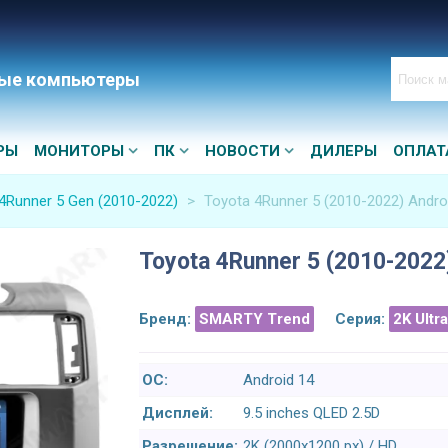
ые компьютеры
РЫ
МОНИТОРЫ
ПК
НОВОСТИ
ДИЛЕРЫ
ОПЛАТ
4Runner 5 Gen (2010-2022)
>
Toyota 4Runner 5 (2010-2022) Andro
Toyota 4Runner 5 (2010-2022
Бренд:
SMARTY Trend
Серия:
2K Ultr
ОС:
Android 14
Дисплей:
9.5 inches QLED 2.5D
Разрешение:
2K (2000x1200 px) / HD