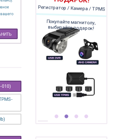
ПОДАРОК!
ельно).
овное
Регистратор / Камера / TPMS
 вашего
Покупайте магнитолу,
выбирайте подарок!
АНИТЬ
-010)
 TPMS-
3b)