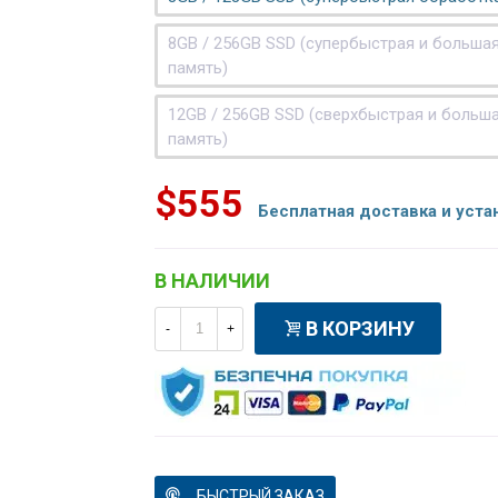
8GB / 256GB SSD (супербыстрая и больша
память)
12GB / 256GB SSD (сверхбыстрая и больш
память)
$555
Бесплатная доставка и уста
В НАЛИЧИИ
В КОРЗИНУ
-
+
БЫСТРЫЙ ЗАКАЗ