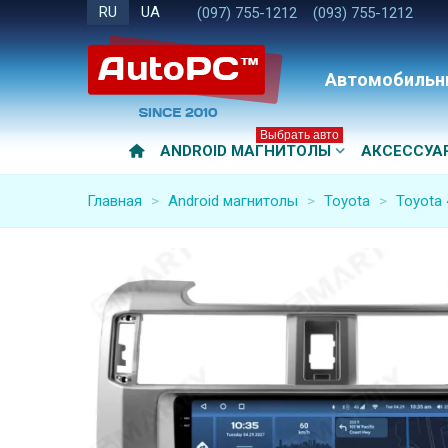
RU
UA
(097) 755-1212
(093) 755-1212
Автомобильн
Выбрать авто
ANDROID МАГНИТОЛЫ
АКСЕССУА
Главная
>
Android магнитолы
>
Toyota
>
Toyota 