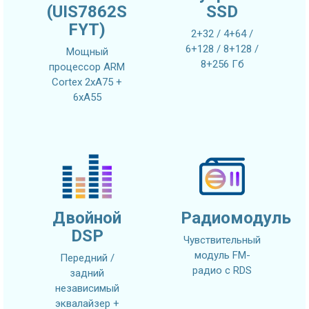
(UIS7862S
SSD
FYT)
2+32 / 4+64 /
6+128 / 8+128 /
Мощный
8+256 Гб
процессор ARM
Cortex 2xA75 +
6xA55
Двойной
Радиомодуль
DSP
Чувствительный
модуль FM-
Передний /
радио с RDS
задний
независимый
эквалайзер +