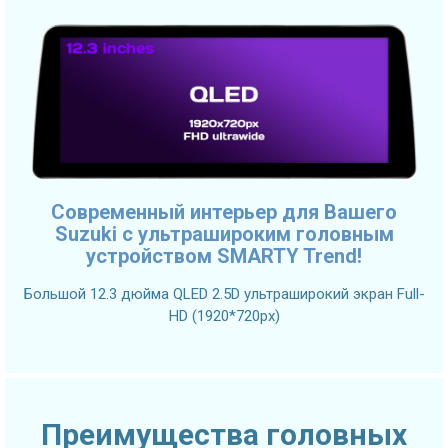
Современный интерьер для Вашего
Suzuki с ультрашироким головным
устройством SMARTY Trend!
Большой 12.3 дюйма QLED 2.5D ультраширокий экран Full-
HD (1920*720px)
Преимущества головных