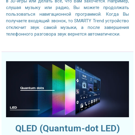
в 3D-игры или делать все, что Вам захочется. Например,
слушая музыку или радио, Вы можете продолжать
пользоваться навигационной программой. Когда Вы
получаете входящий звонок, то SMARTY Trend устройство
отключит звук самой музыки, а после завершения
телефонного разговора звук вернется автоматически.
QLED (Quantum-dot LED)