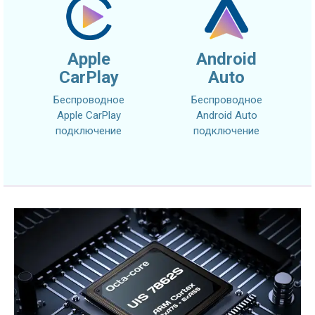
Apple
Android
CarPlay
Auto
Беспроводное
Беспроводное
Apple CarPlay
Android Auto
подключение
подключение