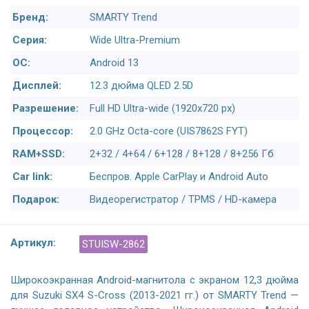
Бренд:
SMARTY Trend
Серия:
Wide Ultra-Premium
ОС:
Android 13
Дисплей:
12.3 дюйма QLED 2.5D
Разрешение:
Full HD Ultra-wide (1920x720 px)
Процессор:
2.0 GHz Octa-core (UIS7862S FYT)
RAM+SSD:
2+32 / 4+64 / 6+128 / 8+128 / 8+256 Гб
Car link:
Беспров. Apple CarPlay и Android Auto
Подарок:
Видеорегистратор / TPMS / HD-камера
Артикул:
STUISW-2862
Широкоэкранная Android-магнитола с экраном 12,3 дюйма
для Suzuki SX4 S-Cross (2013-2021 гг.) от SMARTY Trend —