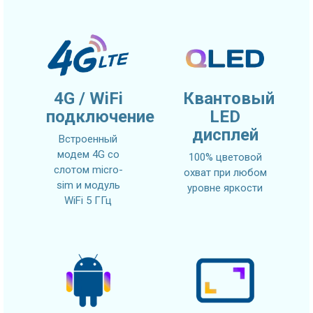
4G / WiFi
Квантовый
подключение
LED
дисплей
Встроенный
модем 4G со
100% цветовой
слотом micro-
охват при любом
sim и модуль
уровне яркости
WiFi 5 ГГц