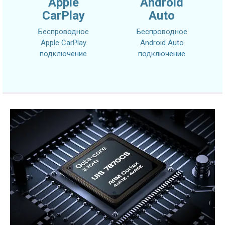
Apple
Android
CarPlay
Auto
Беспроводное
Беспроводное
Apple CarPlay
Android Auto
подключение
подключение