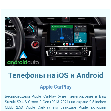
Телефоны на iOS и Android
Apple CarPlay
Беспроводной Apple CarPlay будет интегрирован в Ваш
Suzuki SX4 S-Cross 2 Gen (2013-2021) на экране 9.5 inches
QLED 2.5D. Apple CarPlay это стандарт Apple, который