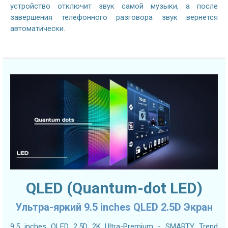
устройство отключит звук самой музыки, а после
завершения телефонного разговора звук вернется
автоматически.
QLED (Quantum-dot LED)
Ультра-яркий 9.5 inches QLED 2.5D Экран
9.5 inches QLED 2.5D 2K Ultra-Premium - SMARTY Trend