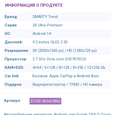
ИНФОРМАЦИЯ О ПРОДУКТЕ
Бренд:
SMARTY Trend
Серия:
2K Ultra-Premium
ОС:
Android 14
Дисплей:
9.5 inches QLED 2.5D
Разрешение:
2K (2000x1200 px) / HD (1280x720 px)
Процессор:
2.7 GHz Octa-core (UIS7870CS)
RAM+SSD:
4+64 / 6+128 / 8+128 / 8+256 / 12+256 Gb
Car link:
Беспров. Apple CarPlay и Android Auto
Подарок:
Видеорегистратор / TPMS / HD-камера
Артикул:
STUIS-9654/2862
Автомобильная магнитола Android для Suzuki SX4 S-Cross