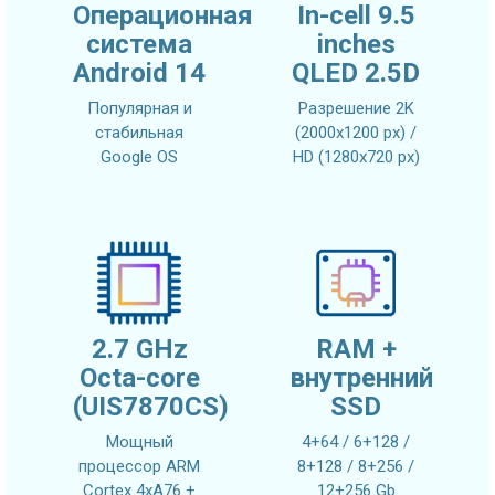
Операционная
In-cell 9.5
система
inches
Android 14
QLED 2.5D
Популярная и
Разрешение 2K
стабильная
(2000x1200 px) /
Google OS
HD (1280x720 px)
2.7 GHz
RAM +
Octa-core
внутренний
(UIS7870CS)
SSD
Мощный
4+64 / 6+128 /
процессор ARM
8+128 / 8+256 /
Cortex 4xA76 +
12+256 Gb