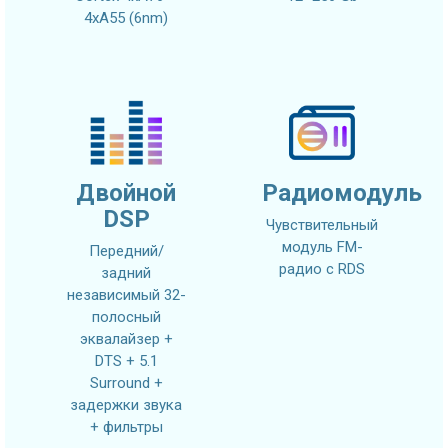
4xA55 (6nm)
Двойной
Радиомодуль
DSP
Чувствительный
модуль FM-
Передний/
радио с RDS
задний
независимый 32-
полосный
эквалайзер +
DTS + 5.1
Surround +
задержки звука
+ фильтры