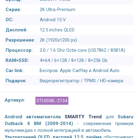
Серия:
2K Ultra-Premium
ОС:
Android 15 V
Дисплей:
12.5 inches QLED
Разрешение:
2K (1920x1200 px)
Процессор:
2.0 / 1.6 Ghz Octa-core (UIS7862 / 8581A)
RAM+SSD:
4+64 / 6+128 / 8+128 / 8+256 Gb
Car link:
Беспров. Apple CarPlay и Android Auto
Подарок:
Видеорегистратор / TPMS / HD-камера
Артикул:
STUISWL-2134
Android а
втомагнитола
SMARTY Trend
для
Subaru
Outback 4 BM (2009-2014)
- современная премиум
мультимедиа с полной интеграцией в автомобиль.
Ультратонкий QLED дисплей 12,5 дюйма
обеспечивает