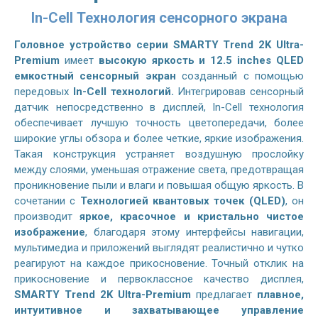
In-Cell Технология сенсорного экрана
Головное устройство серии SMARTY Trend 2K Ultra-
Premium
имеет
высокую яркость и 12.5 inches QLED
емкостный сенсорный экран
созданный с помощью
передовых
In-Cell технологий.
Интегрировав сенсорный
датчик непосредственно в дисплей, In-Cell технология
обеспечивает лучшую точность цветопередачи, более
широкие углы обзора и более четкие, яркие изображения.
Такая конструкция устраняет воздушную прослойку
между слоями, уменьшая отражение света, предотвращая
проникновение пыли и влаги и повышая общую яркость. В
сочетании с
Технологией квантовых точек (QLED)
, он
производит
яркое, красочное и кристально чистое
изображение
, благодаря этому интерфейсы навигации,
мультимедиа и приложений выглядят реалистично и чутко
реагируют на каждое прикосновение. Точный отклик на
прикосновение и первоклассное качество дисплея,
SMARTY Trend 2K Ultra-Premium
предлагает
плавное,
интуитивное и захватывающее управление