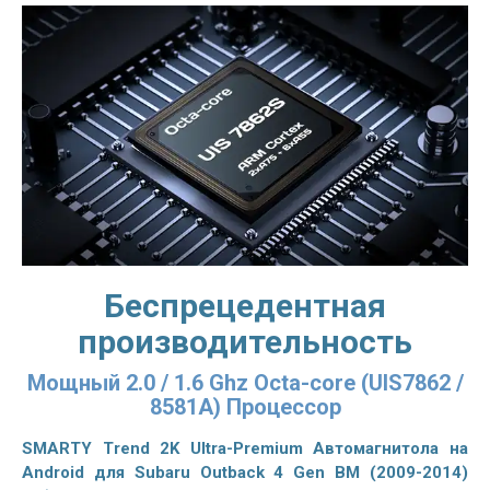
Беспрецедентная
производительность
Мощный 2.0 / 1.6 Ghz Octa-core (UIS7862 /
8581A) Процессор
SMARTY Trend 2K Ultra-Premium Автомагнитола на
Android для Subaru Outback 4 Gen BM (2009-2014)