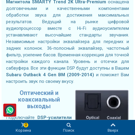
Магнитола
SMARTY Trend 2K Ultra-Premium
оснащена
долговечными и качественными компонентами
обработки звука для достижения максимальных
результатов. Ведущий на рынке цифровой
аудиопроцессор вместе с Hi-Fi аудиоусилителем
устанавливают высочайшие стандарты звучания.
Независимые настройки эквалайзера для передних и
задних колонок. 36-полосный эквалайзер, частотный
фильтр, усиление басов. Временная коррекция для точной
настройки каждого канала. Уровень и отсечки для
сабвуфера. Все эти функции DSP будут доступны в Вашем
Subaru Outback 4 Gen BM (2009-2014)
и поможет Вам
настроить звук по своему вкусу.
Оптический и
коаксиальный
выходы
Подключайте
DSP-усилители
следующего поколения используя оптический или
0
Корзина
Поиск
Вверх
коаксиальный цифровой вход без потерь. Подключение