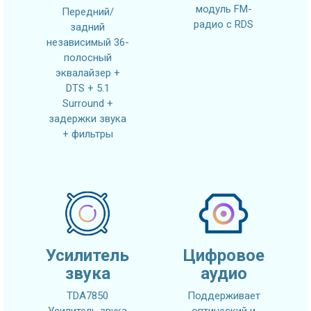
модуль FM-
Передний/
радио с RDS
задний
независимый 36-
полосный
эквалайзер +
DTS + 5.1
Surround +
задержки звука
+ фильтры
Усилитель
Цифровое
звука
аудио
TDA7850
Поддерживает
Усилитель звука
оптический и