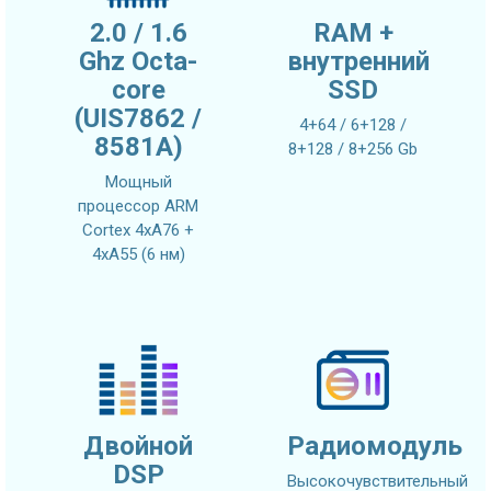
2.0 / 1.6
RAM +
Ghz Octa-
внутренний
core
SSD
(UIS7862 /
4+64 / 6+128 /
8581A)
8+128 / 8+256 Gb
Мощный
процессор ARM
Cortex 4xA76 +
4xA55 (6 нм)
Двойной
Радиомодуль
DSP
Высокочувствительный