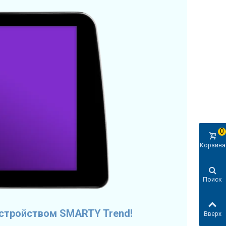
0
Корзина
Поиск
устройством SMARTY Trend!
Вверх