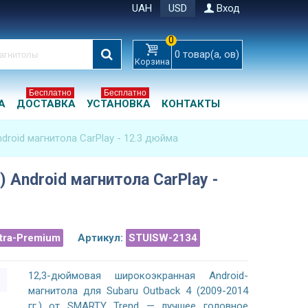
UAH
USD
Вход
0
0
товар(а, ов)
Корзина
Бесплатно
Бесплатно
А
ДОСТАВКА
УСТАНОВКА
КОНТАКТЫ
ndroid магнитола CarPlay - 12.3 дюйма
) Android магнитола CarPlay -
ltra-Premium
Артикул:
STUISW-2134
12,3-дюймовая широкоэкранная Android-
магнитола для Subaru Outback 4 (2009-2014
гг.) от SMARTY Trend — лучшее головное