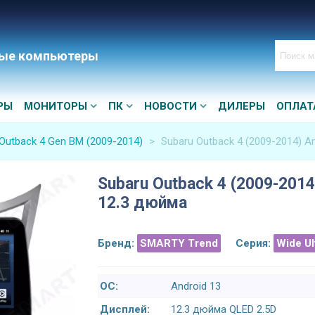
ые компьютеры
РЫ
МОНИТОРЫ
ПК
НОВОСТИ
ДИЛЕРЫ
ОПЛАТ
Outback 4 Gen BM (2009-2014)
>
Subaru Outback 4 (2009-2014) A
Subaru Outback 4 (2009-2014
12.3 дюйма
Бренд:
SMARTY Trend
Серия:
Wide U
ОС:
Android 13
Дисплей:
12.3 дюйма QLED 2.5D