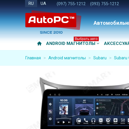
RU
UA
(097) 755-1212
(093) 755-1212
Автомобильн
Выбрать авто
ANDROID МАГНИТОЛЫ
АКСЕССУА
Главная
>
Android магнитолы
>
Subaru
>
Subaru 