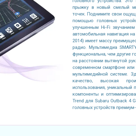
головного устройства. Это
прыжку в новый смелый ми
точек. Поднимите свои ощущ
помощью головных устройс
улучшенным Hi-Fi звучание
автомобильная навигация на 
2014) имеет массу преимуще
радио. Мультимедиа SMARTY
функциональна, чем другие го
на расстоянии вытянутой рук
современном смартфоне или 
мультимедийной системе. Зд
качество, высокая произ
использования, уникальный 
компоненты и оптимизиров
Trend для Subaru Outback 4 
головных устройств премиум-