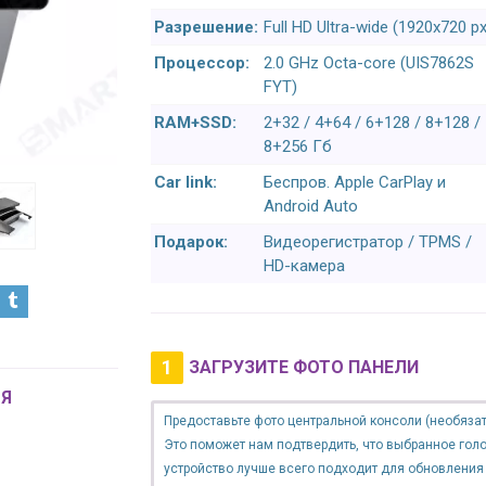
Разрешение:
Full HD Ultra-wide (1920x720 px
Процессор:
2.0 GHz Octa-core (UIS7862S
FYT)
RAM+SSD:
2+32 / 4+64 / 6+128 / 8+128 /
8+256 Гб
Car link:
Беспров. Apple CarPlay и
Android Auto
Подарок:
Видеорегистратор / TPMS /
HD-камера
1
ЗАГРУЗИТЕ ФОТО ПАНЕЛИ
Я
Предоставьте фото центральной консоли (необязат
Это поможет нам подтвердить, что выбранное гол
устройство лучше всего подходит для обновления