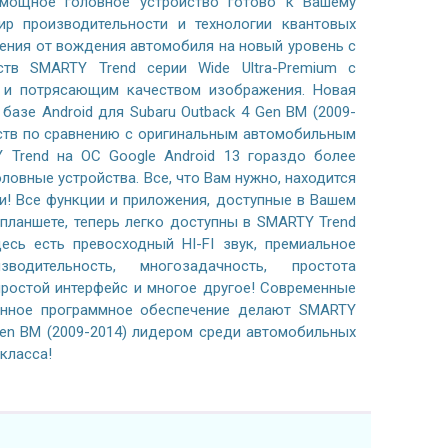
 мощное головное устройство готово к Вашему
р производительности и технологии квантовых
ения от вождения автомобиля на новый уровень с
тв SMARTY Trend серии Wide Ultra-Premium с
м и потрясающим качеством изображения. Новая
базе Android для Subaru Outback 4 Gen BM (2009-
ств по сравнению с оригинальным автомобильным
 Trend на ОС Google Android 13 гораздо более
ловные устройства. Все, что Вам нужно, находится
и! Все функции и приложения, доступные в Вашем
планшете, теперь легко доступны в SMARTY Trend
есь есть превосходный HI-FI звук, премиальное
водительность, многозадачность, простота
простой интерфейс и многое другое! Современные
анное программное обеспечение делают SMARTY
Gen BM (2009-2014) лидером среди автомобильных
класса!