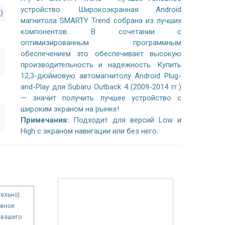
устройство. Широкоэкранная Android
)
магнитола SMARTY Trend собрана из лучших
компонентов. В сочетании с
оптимизированным программным
обеспечением это обеспечивает высокую
производительность и надежность. Купить
12,3-дюймовую автомагнитолу Android Plug-
and-Play для Subaru Outback 4 (2009-2014 гг.)
— значит получить лучшее устройство с
широким экраном на рынке!
Примечания:
Подходит для версий Low и
High с экраном навигации или без него.
ПОДАРОК!
ельно).
Регистратор / Камера / TPMS
овное
 вашего