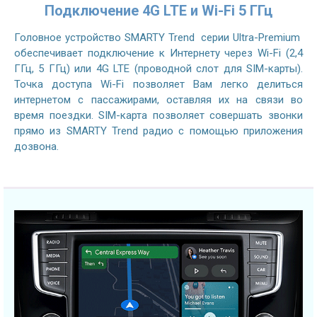
Подключение 4G LTE и Wi-Fi 5 ГГц
Головное устройство SMARTY Trend серии Ultra-Premium
обеспечивает подключение к Интернету через Wi-Fi (2,4
ГГц, 5 ГГц) или 4G LTE (проводной слот для SIM-карты).
Точка доступа Wi-Fi позволяет Вам легко делиться
интернетом с пассажирами, оставляя их на связи во
время поездки. SIM-карта позволяет совершать звонки
прямо из SMARTY Trend радио с помощью приложения
дозвона.