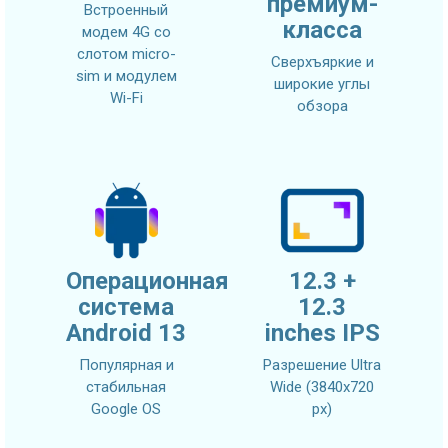
премиум-
Встроенный
класса
модем 4G со
слотом micro-
Сверхъяркие и
sim и модулем
широкие углы
Wi-Fi
обзора
Операционная
12.3 +
система
12.3
Android 13
inches IPS
Популярная и
Разрешение Ultra
стабильная
Wide (3840x720
Google OS
px)