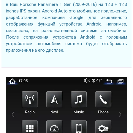
в Ваш Porsche Panamera 1 Gen (2009-2016) на 12.3 + 12.3
inches IPS экран. Android Auto это мобильное приложение,
разработанное компанией Google для зеркального
отображения функций устройства Android, например,
смартфона, на развлекательной системе автомобиля.
После сопряжения устройства Android с головным
устройством автомобиля система будет отображать
приложения на его дисплее.