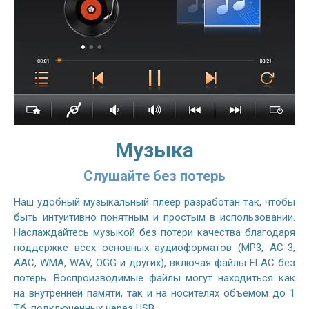
Музыка
Слушайте без потерь
Наш удобный музыкальный плеер разработан так, чтобы
быть интуитивно понятным и простым в использовании.
Наслаждайтесь музыкой без потери качества благодаря
поддержке всех основных аудиоформатов (MP3, AC-3,
AAC, WMA, WAV, OGG и других), включая файлы FLAC без
потерь. Воспроизводимые файлы могут находиться как
на внутренней памяти, так и на носителях объемом до 1
Тб, подключенных через USB.