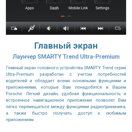
Главный экран
Лаунчер SMARTY Trend Ultra-Premium
Главный экран головного устройства SMARTY Trend серии
Ultra-Premium разработан с учетом потребностей
водителей и обладает всеми основными функциями и
приложениями, которые Вам понадобятся в Вашем
Porsche. Легкий дизайн, удобная функциональность и
встроенное навигационное приложение позволят Вам
легко перемещаться между функциями радиоприемника,
а также быстро получать доступ к любимым
приложениям.