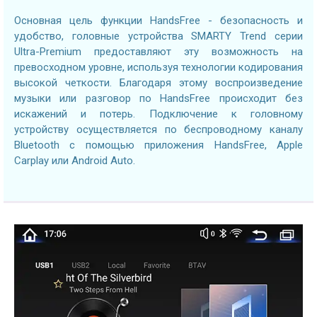
Основная цель функции HandsFree - безопасность и
удобство, головные устройства SMARTY Trend серии
Ultra-Premium предоставляют эту возможность на
превосходном уровне, используя технологии кодирования
высокой четкости. Благодаря этому воспроизведение
музыки или разговор по HandsFree происходит без
искажений и потерь. Подключение к головному
устройству осуществляется по беспроводному каналу
Bluetooth с помощью приложения HandsFree, Apple
Carplay или Android Auto.