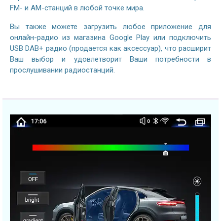
FM- и AM-станций в любой точке мира.
Вы также можете загрузить любое приложение для
онлайн-радио из магазина Google Play или подключить
USB DAB+ радио (продается как аксессуар), что расширит
Ваш выбор и удовлетворит Ваши потребности в
прослушивании радиостанций.