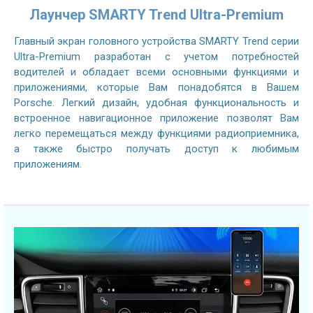
Лаунчер SMARTY Trend Ultra-Premium
Главный экран головного устройства SMARTY Trend серии
Ultra-Premium разработан с учетом потребностей
водителей и обладает всеми основными функциями и
приложениями, которые Вам понадобятся в Вашем
Porsche. Легкий дизайн, удобная функциональность и
встроенное навигационное приложение позволят Вам
легко перемещаться между функциями радиоприемника,
а также быстро получать доступ к любимым
приложениям.