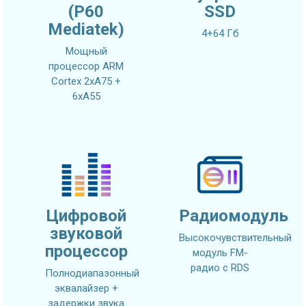
(P60
SSD
Mediatek)
4+64 Гб
Мощный
процессор ARM
Cortex 2xA75 +
6xA55
Цифровой
Радиомодуль
звуковой
Высокочувствительный
процессор
модуль FM-
радио с RDS
Полнодиапазонный
эквалайзер +
задержки звука