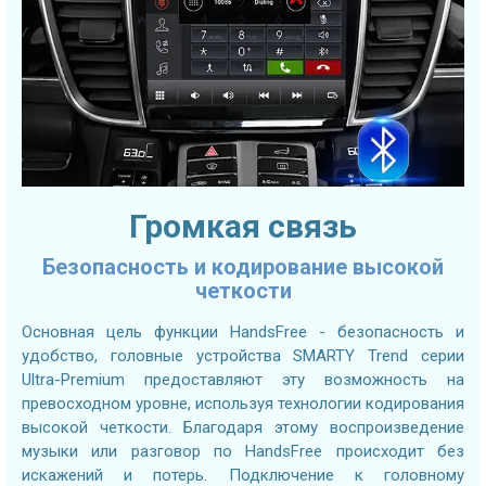
Громкая связь
Безопасность и кодирование высокой
четкости
Основная цель функции HandsFree - безопасность и
удобство, головные устройства SMARTY Trend серии
Ultra-Premium предоставляют эту возможность на
превосходном уровне, используя технологии кодирования
высокой четкости. Благодаря этому воспроизведение
музыки или разговор по HandsFree происходит без
искажений и потерь. Подключение к головному