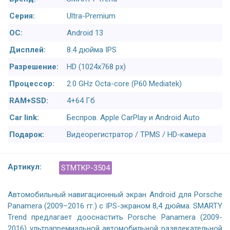
Серия:
Ultra-Premium
ОС:
Android 13
Дисплей:
8.4 дюйма IPS
Разрешение:
HD (1024x768 px)
Процессор:
2.0 GHz Octa-core (P60 Mediatek)
RAM+SSD:
4+64 Гб
Car link:
Беспров. Apple CarPlay и Android Auto
Подарок:
Видеорегистратор / TPMS / HD-камера
Артикул:
STMTKP-3504
Автомобильный навигационный экран Android для Porsche
Panamera (2009–2016 гг.) с IPS-экраном 8,4 дюйма. SMARTY
Trend предлагает дооснастить Porsche Panamera (2009-
2016) ультрапремиальной автомобильной развлекательной