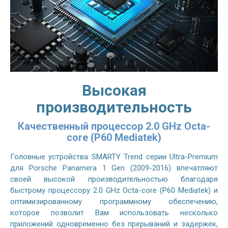
Высокая
производительность
Качественный процессор 2.0 GHz Octa-
core (P60 Mediatek)
Головные устройства SMARTY Trend серии Ultra-Premium
для Porsche Panamera 1 Gen (2009-2016) впечатляют
своей высокой производительностью благодаря
быстрому процессору 2.0 GHz Octa-core (P60 Mediatek) и
оптимизированному программному обеспечению,
которое позволит Вам использовать несколько
приложений одновременно без прерываний и задержек,