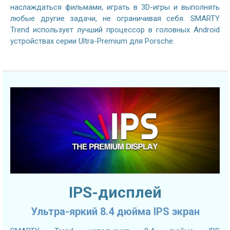
наслаждаться фильмами, играть в 3D-игры и выполнять
любые другие задачи, не ограничивая себя. SMARTY
Trend использует лучший процессор в головных Android
устройствах серии Ultra-Premium для Porsche.
IPS-дисплей
Ультра-яркий 8.4 дюйма IPS экран