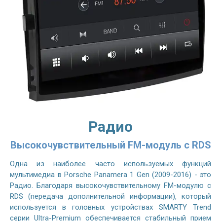
Радио
Высокочувствительный FM-модуль с RDS
Одна из наиболее часто используемых функций
мультимедиа в Porsche Panamera 1 Gen (2009-2016) - это
Радио. Благодаря высокочувствительному FM-модулю с
RDS (передача дополнительной информации), который
используется в головных устройствах SMARTY Trend
серии Ultra-Premium обеспечивается стабильный прием