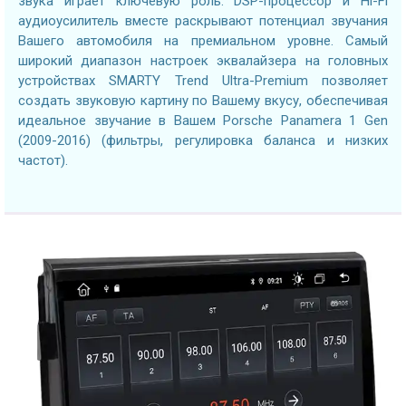
звука играет ключевую роль. DSP-процессор и Hi-Fi
аудиоусилитель вместе раскрывают потенциал звучания
Вашего автомобиля на премиальном уровне. Самый
широкий диапазон настроек эквалайзера на головных
устройствах SMARTY Trend Ultra-Premium позволяет
создать звуковую картину по Вашему вкусу, обеспечивая
идеальное звучание в Вашем Porsche Panamera 1 Gen
(2009-2016) (фильтры, регулировка баланса и низких
частот).