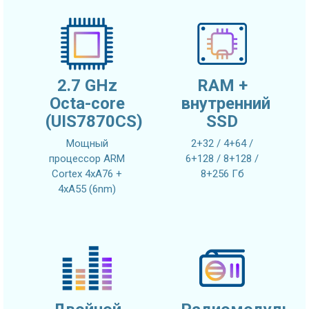
2.7 GHz
RAM +
Octa-core
внутренний
(UIS7870CS)
SSD
Мощный
2+32 / 4+64 /
процессор ARM
6+128 / 8+128 /
Cortex 4xA76 +
8+256 Гб
4xA55 (6nm)