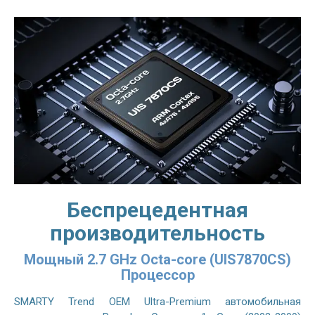
Беспрецедентная
производительность
Мощный 2.7 GHz Octa-core (UIS7870CS)
Процессор
SMARTY Trend OEM Ultra-Premium автомобильная