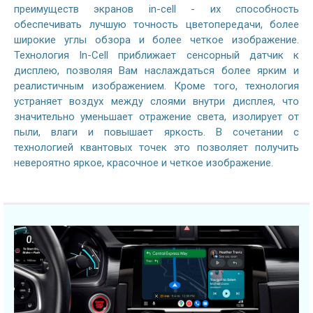
преимуществ экранов in-cell - их способность
обеспечивать лучшую точность цветопередачи, более
широкие углы обзора и более четкое изображение.
Технология In-Cell приближает сенсорный датчик к
дисплею, позволяя Вам наслаждаться более ярким и
реалистичным изображением. Кроме того, технология
устраняет воздух между слоями внутри дисплея, что
значительно уменьшает отражение света, изолирует от
пыли, влаги и повышает яркость. В сочетании с
технологией квантовых точек это позволяет получить
невероятно яркое, красочное и четкое изображение.