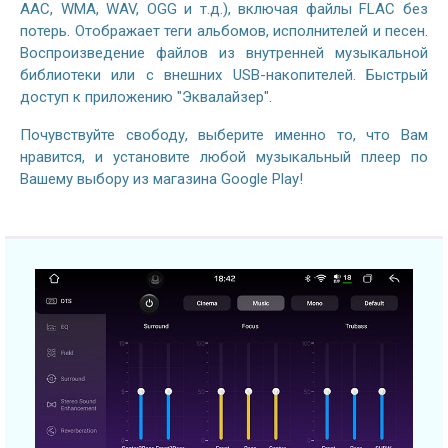
AAC, WMA, WAV, OGG и т.д.), включая файлы FLAC без
потерь. Отображает теги альбомов, исполнителей и песен.
Воспроизведение файлов из внутренней музыкальной
библиотеки или с внешних USB-накопителей. Быстрый
доступ к приложению "Эквалайзер".
Почувствуйте свободу, выберите именно то, что Вам
нравится, и установите любой музыкальный плеер по
Вашему выбору из магазина Google Play!