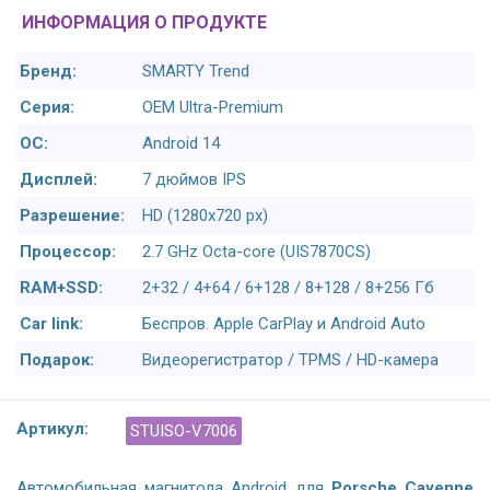
ИНФОРМАЦИЯ О ПРОДУКТЕ
Бренд:
SMARTY Trend
Серия:
OEM Ultra-Premium
ОС:
Android 14
Дисплей:
7 дюймов IPS
Разрешение:
HD (1280х720 px)
Процессор:
2.7 GHz Octa-core (UIS7870CS)
RAM+SSD:
2+32 / 4+64 / 6+128 / 8+128 / 8+256 Гб
Car link:
Беспров. Apple CarPlay и Android Auto
Подарок:
Видеорегистратор / TPMS / HD-камера
Артикул:
STUISO-V7006
Автомобильная магнитола Android для
Porsche Cayenne