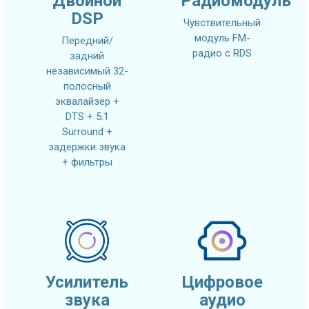
Двойной
Радиомодуль
DSP
Чувствительный
модуль FM-
Передний/
радио с RDS
задний
независимый 32-
полосный
эквалайзер +
DTS + 5.1
Surround +
задержки звука
+ фильтры
Усилитель
Цифровое
звука
аудио