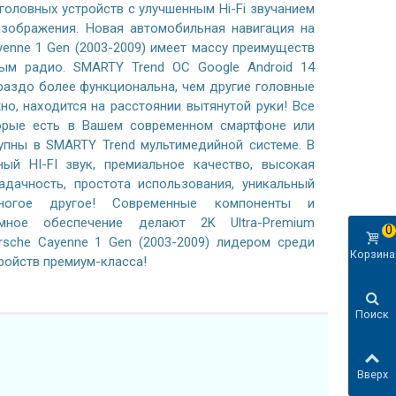
 головных устройств с улучшенным Hi-Fi звучанием
зображения. Новая автомобильная навигация на
yenne 1 Gen (2003-2009) имеет массу преимуществ
ым радио. SMARTY Trend ОС Google Android 14
раздо более функциональна, чем другие головные
жно, находится на расстоянии вытянутой руки! Все
орые есть в Вашем современном смартфоне или
тупны в SMARTY Trend мультимедийной системе. В
ный HI-FI звук, премиальное качество, высокая
адачность, простота использования, уникальный
ногое другое! Современные компоненты и
ммное обеспечение делают 2K Ultra-Premium
0
rsche Cayenne 1 Gen (2003-2009) лидером среди
Корзина
ройств премиум-класса!
Поиск
Вверх