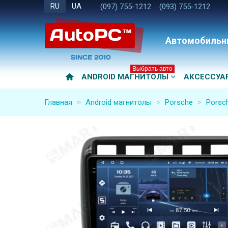
RU
UA
(097) 755-1212
(093) 755-1212
Автомобильн
Выбрать авто
ANDROID МАГНИТОЛЫ
АКСЕССУА
Главная
>
Android магнитолы
>
Porsche
>
Porsc