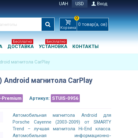
UAH
USD
Вход
0
0
товар(а, ов)
Корзина
Бесплатно
Бесплатно
А
ДОСТАВКА
УСТАНОВКА
КОНТАКТЫ
droid магнитола CarPlay
) Android магнитола CarPlay
a-Premium
Артикул:
STUIS-0956
Автомобильная магнитола Android для
Porsche Cayenne (2003-2009) от SMARTY
Trend – лучшая магнитола Hi-End класса.
Автомобильная информационно-