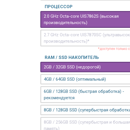
ПРОЦЕССОР
2.0 GHz Octa-core UIS7862S (высокая
производительность)
2.7 GHz Octa-core UIS7870SC (ультравысо
производительность)*
*доступен только 
RAM / SSD НАКОПИТЕЛЬ
2GB / 32GB SSD (недорогой)
4GB / 64GB SSD (оптимальный)
6GB / 128GB SSD (быстрая обработка) -
рекомендуется
8GB / 128GB SSD (супербыстрая обработк
8GB / 256GB SSD (супербыстрая и больша
память)