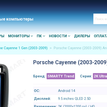
ые компьютеры
РЫ
МОНИТОРЫ
ПК
НОВОСТИ
ДИЛЕРЫ
ОПЛАТ
he Cayenne 1 Gen (2003-2009)
>
Porsche Cayenne (2003-2009) An
Porsche Cayenne (2003-2009
Бренд:
SMARTY Trend
Серия:
2K Ultr
ОС:
Android 14
Дисплей:
9.5 inches QLED 2.5D
Разрешение:
2K (2000x1200 px) / HD