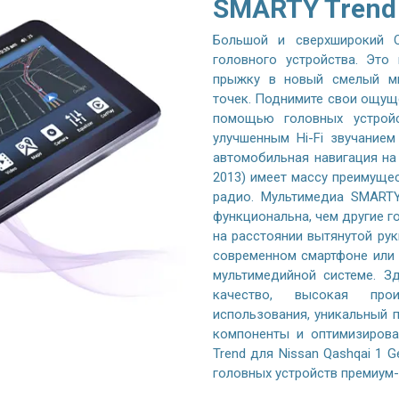
SMARTY Trend
Большой и сверхширокий Q
головного устройства. Это
прыжку в новый смелый ми
точек. Поднимите свои ощущ
помощью головных устройс
улучшенным Hi-Fi звучание
автомобильная навигация на 
2013) имеет массу преимуще
радио. Мультимедиа SMARTY
функциональна, чем другие го
на расстоянии вытянутой рук
современном смартфоне или 
мультимедийной системе. Зд
качество, высокая произ
использования, уникальный 
компоненты и оптимизиров
Trend для Nissan Qashqai 1 
головных устройств премиум-