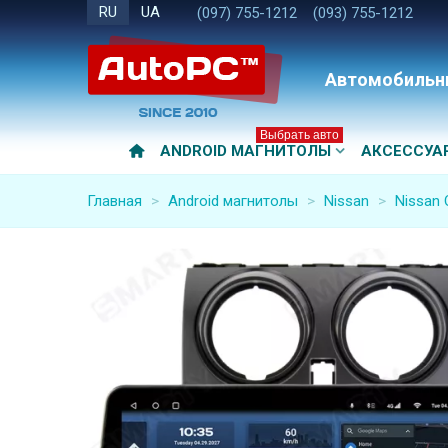
RU
UA
(097) 755-1212
(093) 755-1212
Автомобильн
Выбрать авто
ANDROID МАГНИТОЛЫ
АКСЕССУА
Главная
>
Android магнитолы
>
Nissan
>
Nissan 