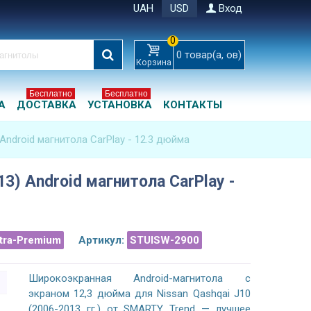
UAH
USD
Вход
0
0
товар(а, ов)
Корзина
Бесплатно
Бесплатно
А
ДОСТАВКА
УСТАНОВКА
КОНТАКТЫ
 Android магнитола CarPlay - 12.3 дюйма
13) Android магнитола CarPlay -
ltra-Premium
Артикул:
STUISW-2900
Широкоэкранная Android-магнитола с
экраном 12,3 дюйма для Nissan Qashqai J10
(2006-2013 гг.) от SMARTY Trend — лучшее