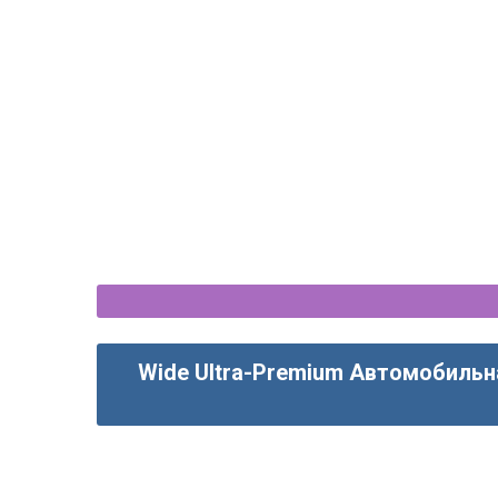
roid магнитола CarPlay - OEM
2-DIN Universal Android маг
стиль
Ver. 3
Wide Ultra-Premium Автомобильн