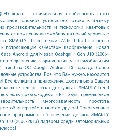
LED-экран - отличительная особенность этого
 мощное головное устройство готово к Вашему
р производительности и технологии квантовых
ения от вождения автомобиля на новый уровень с
тв SMARTY Trend серии Wide Ultra-Premium с
м и потрясающим качеством изображения. Новая
базе Android для Nissan Qashqai 1 Gen J10 (2006-
ств по сравнению с оригинальным автомобильным
 Trend на ОС Google Android 13 гораздо более
ловные устройства. Все, что Вам нужно, находится
и! Все функции и приложения, доступные в Вашем
планшете, теперь легко доступны в SMARTY Trend
есь есть превосходный HI-FI звук, премиальное
водительность, многозадачность, простота
простой интерфейс и многое другое! Современные
анное программное обеспечение делают SMARTY
Gen J10 (2006-2013) лидером среди автомобильных
класса!