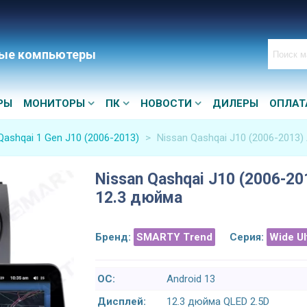
ые компьютеры
РЫ
МОНИТОРЫ
ПК
НОВОСТИ
ДИЛЕРЫ
ОПЛАТ
Qashqai 1 Gen J10 (2006-2013)
>
Nissan Qashqai J10 (2006-2013)
Nissan Qashqai J10 (2006-20
12.3 дюйма
Бренд:
SMARTY Trend
Серия:
Wide U
ОС:
Android 13
Дисплей:
12.3 дюйма QLED 2.5D