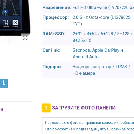
Разрешение:
Full HD Ultra-wide (1920x720 px
Процессор:
2.0 GHz Octa-core (UIS7862S
FYT)
RAM+SSD:
2+32 / 4+64 / 6+128 / 8+128 /
8+256 Гб
Car link:
Беспров. Apple CarPlay и
Android Auto
Подарок:
Видеорегистратор / TPMS /
HD-камера
1
ЗАГРУЗИТЕ ФОТО ПАНЕЛИ
Я
Предоставьте фото центральной консоли (необязат
Это поможет нам подтвердить, что выбранное гол