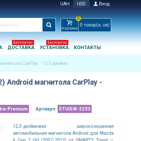
UAH
USD
Вход
0
0
товар(а, ов)
Корзина
Бесплатно
Бесплатно
А
ДОСТАВКА
УСТАНОВКА
КОНТАКТЫ
магнитола CarPlay - 12.3 дюйма
) Android магнитола CarPlay -
ltra-Premium
Артикул:
STUISW-2233
12,3-дюймовая широкоэкранная
автомобильная магнитола Android для Mazda
6 Gen 2 GH (2007-2012) от SMARTY Trend —