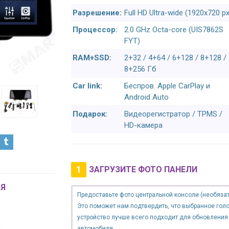
Разрешение:
Full HD Ultra-wide (1920x720 px
Процессор:
2.0 GHz Octa-core (UIS7862S
FYT)
RAM+SSD:
2+32 / 4+64 / 6+128 / 8+128 /
8+256 Гб
Car link:
Беспров. Apple CarPlay и
Android Auto
Подарок:
Видеорегистратор / TPMS /
HD-камера
1
ЗАГРУЗИТЕ ФОТО ПАНЕЛИ
Я
Предоставьте фото центральной консоли (необязат
Это поможет нам подтвердить, что выбранное гол
устройство лучше всего подходит для обновления
автомобиля.