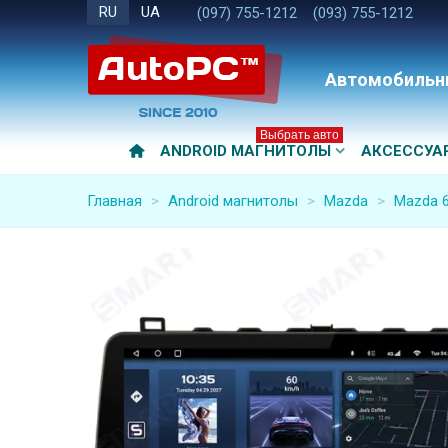
RU
UA
(097) 755-1212
(093) 755-1212
Автомобильн
Выбрать авто
ANDROID МАГНИТОЛЫ
АКСЕССУА
Главная
>
Android магнитолы
>
Mazda
>
Mazda 6