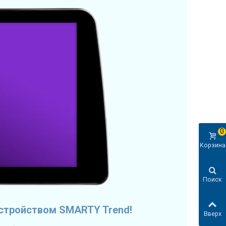
0
Корзина
Поиск
стройством SMARTY Trend!
Вверх