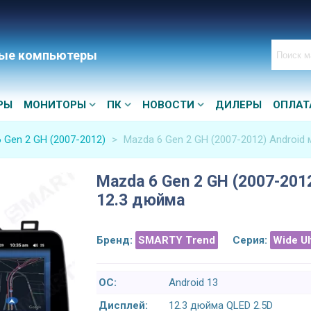
ые компьютеры
РЫ
МОНИТОРЫ
ПК
НОВОСТИ
ДИЛЕРЫ
ОПЛАТ
 Gen 2 GH (2007-2012)
>
Mazda 6 Gen 2 GH (2007-2012) Android 
Mazda 6 Gen 2 GH (2007-2012
12.3 дюйма
Бренд:
SMARTY Trend
Серия:
Wide U
ОС:
Android 13
Дисплей:
12.3 дюйма QLED 2.5D