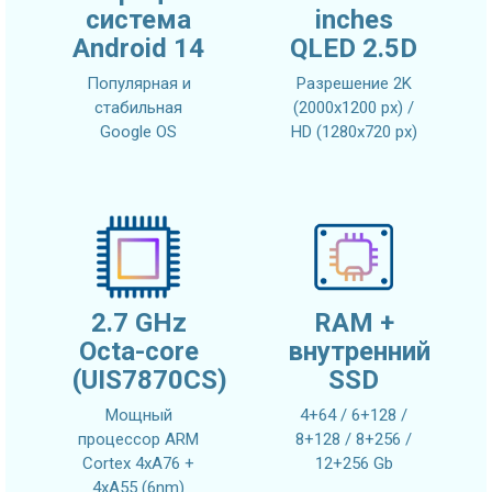
система
inches
Android 14
QLED 2.5D
Популярная и
Разрешение 2K
стабильная
(2000x1200 px) /
Google OS
HD (1280x720 px)
2.7 GHz
RAM +
Octa-core
внутренний
(UIS7870CS)
SSD
Мощный
4+64 / 6+128 /
процессор ARM
8+128 / 8+256 /
Cortex 4xA76 +
12+256 Gb
4xA55 (6nm)