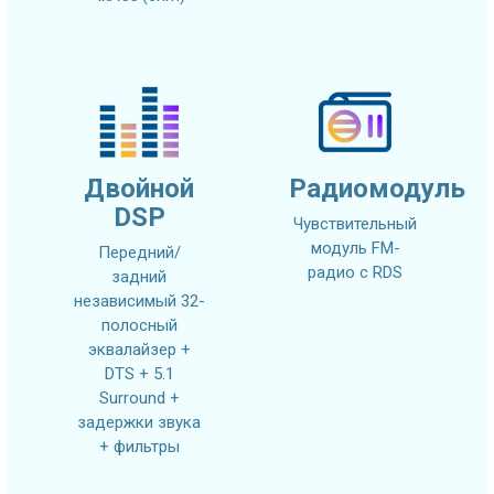
Двойной
Радиомодуль
DSP
Чувствительный
модуль FM-
Передний/
радио с RDS
задний
независимый 32-
полосный
эквалайзер +
DTS + 5.1
Surround +
задержки звука
+ фильтры