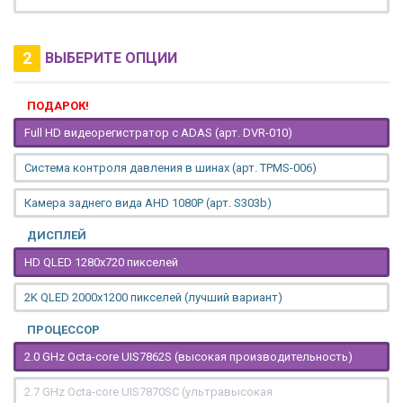
2
ВЫБЕРИТЕ ОПЦИИ
ПОДАРОК!
Full HD видеорегистратор с ADAS (арт. DVR-010)
Система контроля давления в шинах (арт. TPMS-006)
Камера заднего вида AHD 1080P (арт. S303b)
ДИСПЛЕЙ
HD QLED 1280x720 пикселей
2K QLED 2000х1200 пикселей (лучший вариант)
ПРОЦЕССОР
2.0 GHz Octa-core UIS7862S (высокая производительность)
2.7 GHz Octa-core UIS7870SC (ультравысокая