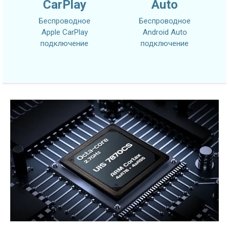
CarPlay
Auto
Беспроводное
Беспроводное
Apple CarPlay
Android Auto
подключение
подключение