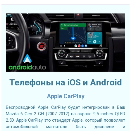
Телефоны на iOS и Android
Apple CarPlay
Беспроводной Apple CarPlay будет интегрирован в Ваш
Mazda 6 Gen 2 GH (2007-2012) на экране 9.5 inches QLED
2.5D. Apple CarPlay это стандарт Apple, который позволяет
автомобильной магнитоле быть дисплеем и