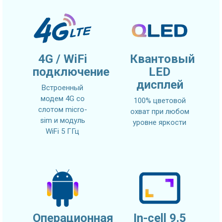
4G / WiFi
Квантовый
подключение
LED
дисплей
Встроенный
модем 4G со
100% цветовой
слотом micro-
охват при любом
sim и модуль
уровне яркости
WiFi 5 ГГц
Операционная
In-cell 9.5