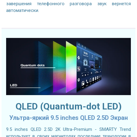
завершения телефонного разговора звук вернется
автоматически.
QLED (Quantum-dot LED)
Ультра-яркий 9.5 inches QLED 2.5D Экран
9.5 inches QLED 2.5D 2K Ultra-Premium - SMARTY Trend
использует в своих магнитолах последние технологии в