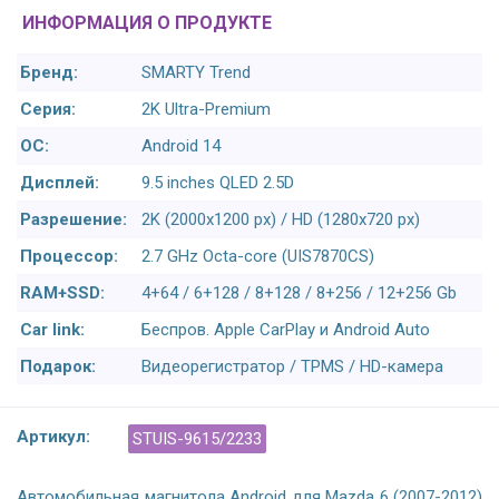
ИНФОРМАЦИЯ О ПРОДУКТЕ
Бренд:
SMARTY Trend
Серия:
2K Ultra-Premium
ОС:
Android 14
Дисплей:
9.5 inches QLED 2.5D
Разрешение:
2K (2000x1200 px) / HD (1280x720 px)
Процессор:
2.7 GHz Octa-core (UIS7870CS)
RAM+SSD:
4+64 / 6+128 / 8+128 / 8+256 / 12+256 Gb
Car link:
Беспров. Apple CarPlay и Android Auto
Подарок:
Видеорегистратор / TPMS / HD-камера
Артикул:
STUIS-9615/2233
Автомобильная магнитола Android для Mazda 6 (2007-2012)